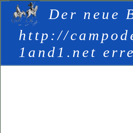
Der neue B
http://campod
1and1.net err