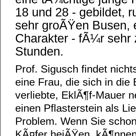
18 und 28 - gebildet, 
sehr groÃŸen Busen, 
Charakter - fÃ¼r sehr 
Stunden.
Prof. Sigusch findet nich
eine Frau, die sich in die
verliebte, EklÃ¶f-Mauer n
einen Pflasterstein als L
Problem. Wenn Sie schon 
KÃ¤fer heiÃŸen, kÃ¶nnen