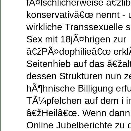
fÃ¤lschlicherweise â€žlib
konservativâ€œ nennt - 
wirkliche Transsexuelle 
Sex mit 18jÃ¤hrigen zur
â€žPÃ¤dophilieâ€œ erklÃ
Seitenhieb auf das â€ža
dessen Strukturen nun ze
hÃ¶hnische Billigung erfu
TÃ¼pfelchen auf dem i i
â€žHeilâ€œ. Wenn dann 
Online Jubelberichte zu