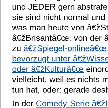
und JEDER gern abstrafe
sie sind nicht normal und 
was man heute von â€žS
â€žBrisantâ€œ, von der
zu
â€žSpiegel-onlineâ€œ,
bevorzugt unter â€žWiss
oder â€žKulturâ€œ
einord
vielleicht, weil es nichts 
tun hat, oder: gerade des
In der
Comedy-Serie â€žLi