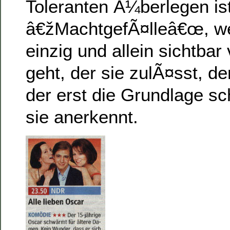
Toleranten Ã¼berlegen ist
â€žMachtgefÃ¤lleâ€œ, we
einzig und allein sichtba
geht, der sie zulÃ¤sst, der 
der erst die Grundlage sch
sie anerkennt.