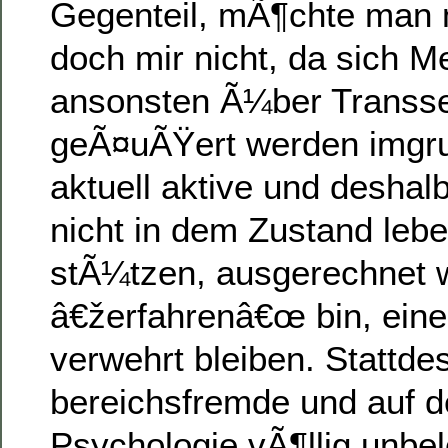
Gegenteil, mÃ¶chte man 
doch mir nicht, da sich M
ansonsten Ã¼ber Transse
geÃ¤uÃŸert werden imgru
aktuell aktive und deshal
nicht in dem Zustand leb
stÃ¼tzen, ausgerechnet w
â€žerfahrenâ€œ bin, ein
verwehrt bleiben. Stattde
bereichsfremde und auf 
Psychologie vÃ¶llig unbe