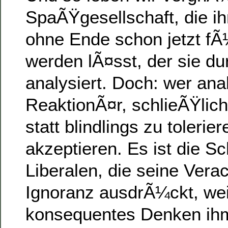
SpaÃŸgesellschaft, die i
ohne Ende schon jetzt fÃ
werden lÃ¤sst, der sie du
analysiert. Doch: wer analy
ReaktionÃ¤r, schlieÃŸlich 
statt blindlings zu tolerie
akzeptieren. Es ist die 
Liberalen, die seine Vera
Ignoranz ausdrÃ¼ckt, wei
konsequentes Denken ihm