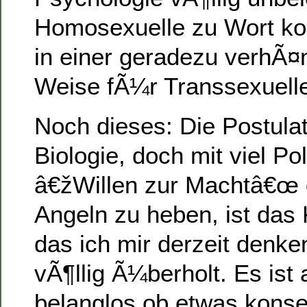
Homosexuelle zu Wort k
in einer geradezu verhÃ¤
Weise fÃ¼r Transsexuell
Noch dieses: Die Postulat
Biologie, doch mit viel Po
â€žWillen zur Machtâ€œ 
Angeln zu heben, ist das 
das ich mir derzeit denke
vÃ¶llig Ã¼berholt. Es ist 
belanglos ob etwas konse