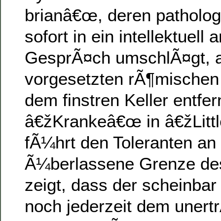
brianâ€œ, deren patholog
sofort in ein intellektuel
GesprÃ¤ch umschlÃ¤gt, al
vorgesetzten rÃ¶mischen
dem finstren Keller entfe
â€žKrankeâ€œ in â€žLittl
fÃ¼hrt den Toleranten an
Ã¼berlassene Grenze de
zeigt, dass der scheinba
noch jederzeit dem unertr