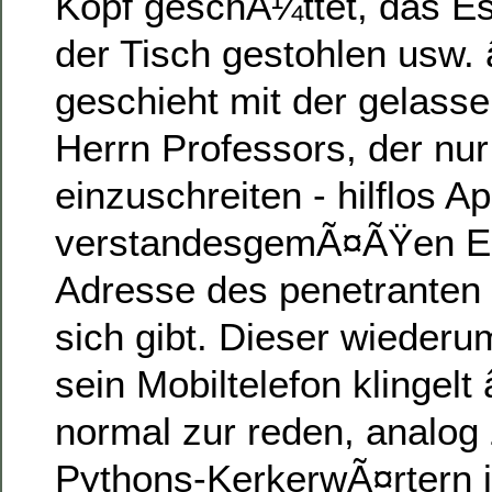
Kopf geschÃ¼ttet, das E
der Tisch gestohlen usw. 
geschieht mit der gelass
Herrn Professors, der nur
einzuschreiten - hilflos Ap
verstandesgemÃ¤ÃŸen Ein
Adresse des penetranten
sich gibt. Dieser wiederu
sein Mobiltelefon klingelt 
normal zur reden, analog
Pythons-KerkerwÃ¤rtern i