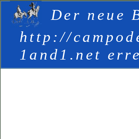
Der neue B
http://campod
1and1.net err