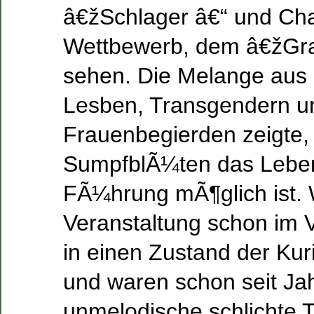
â€žSchlager â€“ und C
Wettbewerb, dem â€žGra
sehen. Die Melange aus
Lesben, Transgendern u
Frauenbegierden zeigte,
SumpfblÃ¼ten das Leben 
FÃ¼hrung mÃ¶glich ist. 
Veranstaltung schon im V
in einen Zustand der Kuri
und waren schon seit Ja
unmelodische schlichte T