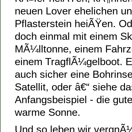
neuen Lover ehelichen und
Pflasterstein heiÃŸen. Od
doch einmal mit einem Skil
MÃ¼lltonne, einem Fahrz
einem TragflÃ¼gelboot. Er
auch sicher eine Bohrinse
Satellit, oder â€“ siehe d
Anfangsbeispiel - die gut
warme Sonne.
Und so leben wir vergnÃ