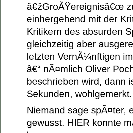
â€žGroÃŸereignisâ€œ zu
einhergehend mit der Kri
Kritikern des absurden S
gleichzeitig aber ausger
letzten VernÃ¼nftigen im
â€“ nÃ¤mlich Oliver Poch
beschrieben wird, dann is
Sekunden, wohlgemerkt.
Niemand sage spÃ¤ter, e
gewusst. HIER konnte m