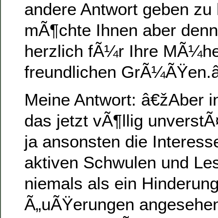
andere Antwort geben zu
mÃ¶chte Ihnen aber den
herzlich fÃ¼r Ihre MÃ¼he
freundlichen GrÃ¼ÃŸen
Meine Antwort: â€žAber inh
das jetzt vÃ¶llig unverstÃ
ja ansonsten die Interess
aktiven Schwulen und Les
niemals als ein Hinderun
Ã„uÃŸerungen angesehen