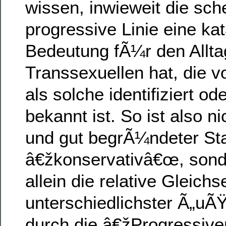
wissen, inwieweit die sch
progressive Linie eine ka
Bedeutung fÃ¼r den Allta
Transsexuellen hat, die v
als solche identifiziert o
bekannt ist. So ist also ni
und gut begrÃ¼ndeter St
â€žkonservativâ€œ, sond
allein die relative Gleich
unterschiedlichster Ã„u
durch die â€žProgressive