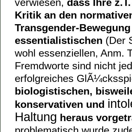
verwiesen,
dass Ihre z.T
Kritik an den normative
Transgender-Bewegung 
essentialistischen
(Der S
wohl essenziellen, Anm. 
Fremdworte sind nicht j
erfolgreiches GlÃ¼cksspi
biologistischen, bisweil
into
konservativen und
Haltung
heraus vorgetr
problematisch wurde zu