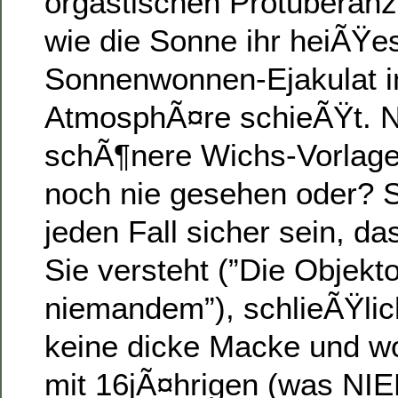
orgastischen Protuberanze
wie die Sonne ihr heiÃŸe
Sonnenwonnen-Ejakulat i
AtmosphÃ¤re schieÃŸt. N
schÃ¶nere Wichs-Vorlage
noch nie gesehen oder? S
jeden Fall sicher sein, da
Sie versteht (”Die Objekt
niemandem”), schlieÃŸlic
keine dicke Macke und wo
mit 16jÃ¤hrigen (was NI