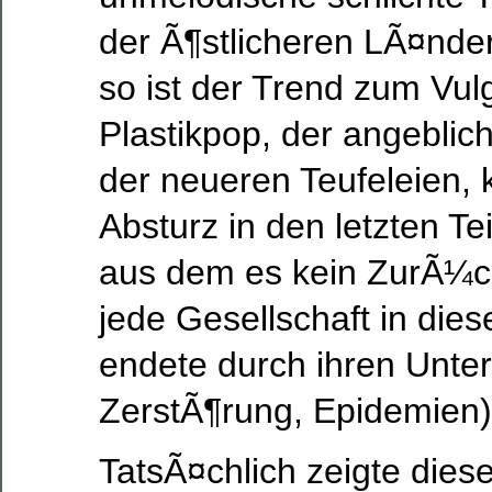
der Ã¶stlicheren LÃ¤nde
so ist der Trend zum Vu
Plastikpop, der angeblic
der neueren Teufeleien, 
Absturz in den letzten T
aus dem es kein ZurÃ¼c
jede Gesellschaft in die
endete durch ihren Unter
ZerstÃ¶rung, Epidemien)
TatsÃ¤chlich zeigte dies