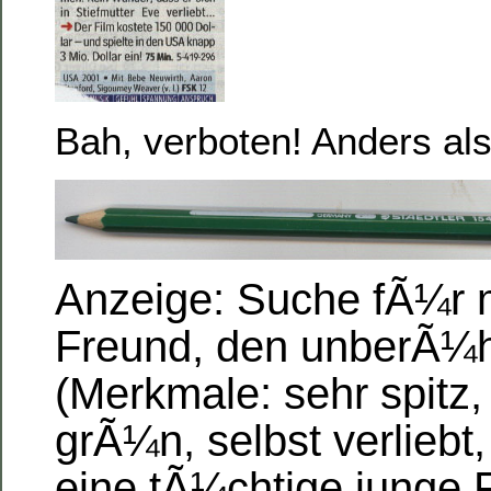
Bah, verboten! Anders als
Anzeige: Suche fÃ¼r 
Freund, den unberÃ¼hrt
(Merkmale: sehr spitz,
grÃ¼n, selbst verliebt,
eine tÃ¼chtige junge 