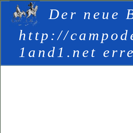
Der neue B
http://campod
1and1.net err