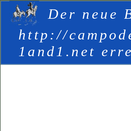
Der neue B
http://campod
1and1.net err