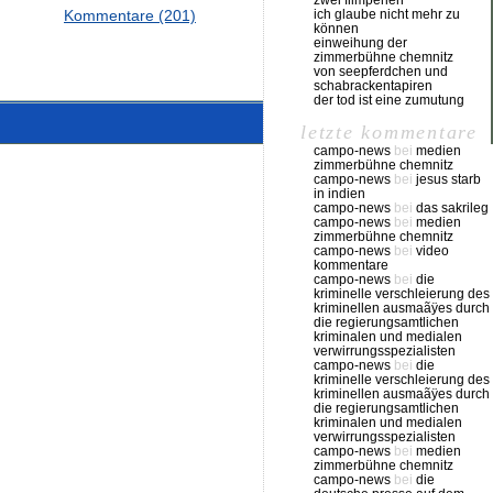
zwei filmperlen
Kommentare (201)
ich glaube nicht mehr zu
können
einweihung der
zimmerbühne chemnitz
von seepferdchen und
schabrackentapiren
der tod ist eine zumutung
letzte kommentare
campo-news
bei
medien
zimmerbühne chemnitz
campo-news
bei
jesus starb
in indien
campo-news
bei
das sakrileg
campo-news
bei
medien
zimmerbühne chemnitz
campo-news
bei
video
kommentare
campo-news
bei
die
kriminelle verschleierung des
kriminellen ausmaãÿes durch
die regierungsamtlichen
kriminalen und medialen
verwirrungsspezialisten
campo-news
bei
die
kriminelle verschleierung des
kriminellen ausmaãÿes durch
die regierungsamtlichen
kriminalen und medialen
verwirrungsspezialisten
campo-news
bei
medien
zimmerbühne chemnitz
campo-news
bei
die