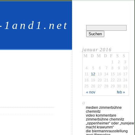
-1and1.net
januar 2016
M
D
M
D
F
S
S
1
2
3
4
5
6
7
8
9
10
11
12
13
14
15
16
17
18
19
20
21
22
23
24
25
26
27
28
29
30
31
« nov
feb »
a
medien zimmerbühne
chemnitz
video kommentare
zimmerbühne chemnitz
„oppenheimer“ oder „nurejew
macht krawumm“
die biermannrausstellung