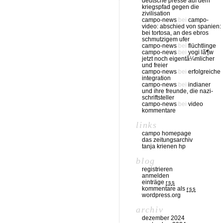
deutsche presse auf dem
kriegspfad gegen die
zivilisation
campo-news
bei
campo-
video: abschied von spanien:
bei tortosa, an des ebros
schmutzigem ufer
campo-news
bei
flüchtlinge
campo-news
bei
yogi lã¶w
jetzt noch eigentã¼mlicher
und freier
campo-news
bei
erfolgreiche
integration
campo-news
bei
indianer
und ihre freunde, die nazi-
schriftsteller
campo-news
bei
video
kommentare
links
campo homepage
das zeitungsarchiv
tanja krienen hp
blog
registrieren
anmelden
einträge
rss
kommentare als
rss
wordpress.org
archiv
dezember 2024