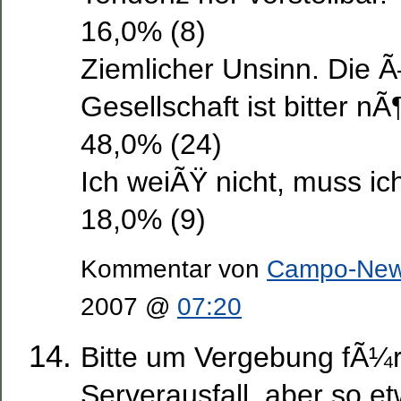
16,0% (8)
Ziemlicher Unsinn. Die Ã
Gesellschaft ist bitter nÃ¶
48,0% (24)
Ich weiÃŸ nicht, muss ich
18,0% (9)
Kommentar von
Campo-Ne
2007 @
07:20
Bitte um Vergebung fÃ¼
Serverausfall, aber so e