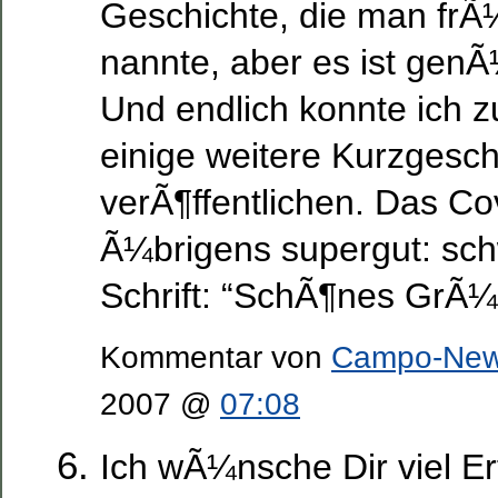
Geschichte, die man frÃ
nannte, aber es ist genÃ
Und endlich konnte ich 
einige weitere Kurzgesch
verÃ¶ffentlichen. Das Cov
Ã¼brigens supergut: schw
Schrift: “SchÃ¶nes GrÃ¼
Kommentar von
Campo-Ne
2007 @
07:08
Ich wÃ¼nsche Dir viel Er