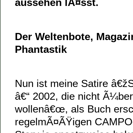
aussehen lÃ¤sst.
Der Weltenbote, Magazi
Phantastik
Nun ist meine Satire â
â€“ 2002, die nicht Ã¼be
wollenâ€œ, als Buch ers
regelmÃ¤ÃŸigen CAMPO-Bl