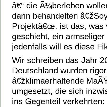
â€“ die Ã¼berleben wol
darin behandelten â€žSoy
Projektâ€œ, ist das, was 
geschieht, ein armseliger
jedenfalls will es diese Fik
Wir schreiben das Jahr 20
Deutschland wurden rigo
â€žklimaerhaltende Ma
umgesetzt, die sich inzw
ins Gegenteil verkehrten: