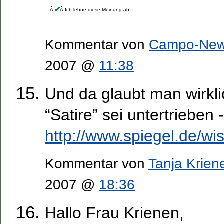
Â
Â Ich lehne diese Meinung ab!
Kommentar von
Campo-Ne
2007 @
11:38
Und da glaubt man wirkl
“Satire” sei untertrieben -
http://www.spiegel.de/w
Kommentar von
Tanja Krien
2007 @
18:36
Hallo Frau Krienen,