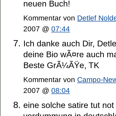
neuen Buch!
Kommentar von
Detlef Nold
2007 @
07:44
Ich danke auch Dir, Detle
deine Bio wÃ¤re auch mal
Beste GrÃ¼ÃŸe, TK
Kommentar von
Campo-Ne
2007 @
08:04
eine solche satire tut not
verdummung in deutschla