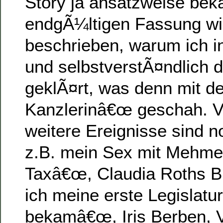
Story ja ansatzweise beka
endgÃ¼ltigen Fassung wi
beschrieben, warum ich i
und selbstverstÃ¤ndlich d
geklÃ¤rt, was denn mit de
Kanzlerinâ€œ geschah. Vi
weitere Ereignisse sind n
z.B. mein Sex mit Mehmet
Taxâ€œ, Claudia Roths Bi
ich meine erste Legislatu
bekamâ€œ, Iris Berben, V