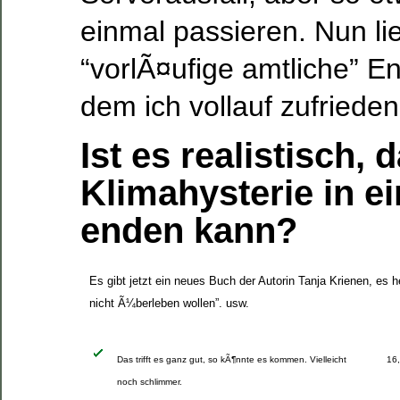
einmal passieren. Nun li
“vorlÃ¤ufige amtliche” En
dem ich vollauf zufrieden
Ist es realistisch, 
Klimahysterie in ei
enden kann?
Es gibt jetzt ein neues Buch der Autorin Tanja Krienen, es
nicht Ã¼berleben wollen”. usw.
Das trifft es ganz gut, so kÃ¶nnte es kommen. Vielleicht
16
noch schlimmer.