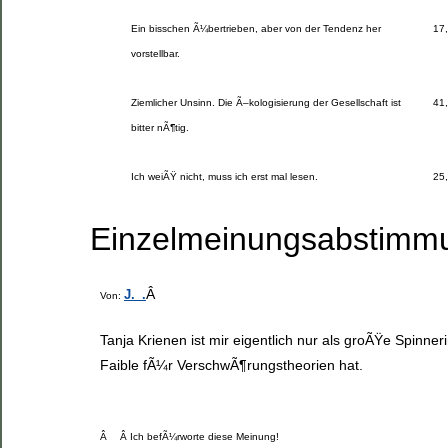
Ein bisschen Ã¼bertrieben, aber von der Tendenz her
17
vorstellbar.
Ziemlicher Unsinn. Die Ã–kologisierung der Gesellschaft ist
41
bitter nÃ¶tig.
Ich weiÃŸ nicht, muss ich erst mal lesen.
25
Einzelmeinungsabstimm
Â
J._.
Von:
Tanja Krienen ist mir eigentlich nur als groÃŸe Spinner
Faible fÃ¼r VerschwÃ¶rungstheorien hat.
Â
Â Ich befÃ¼rworte diese Meinung!