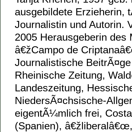
ausgebildete Erzieherin, t
Journalistin und Autorin.
2005 Herausgeberin des
â€žCampo de Criptanaâ
Journalistische BeitrÃ¤g
Rheinische Zeitung, Wal
Landeszeitung, Hessisch
NiedersÃ¤chsische-Allge
eigentÃ¼mlich frei, Cost
(Spanien), â€žliberalâ€œ