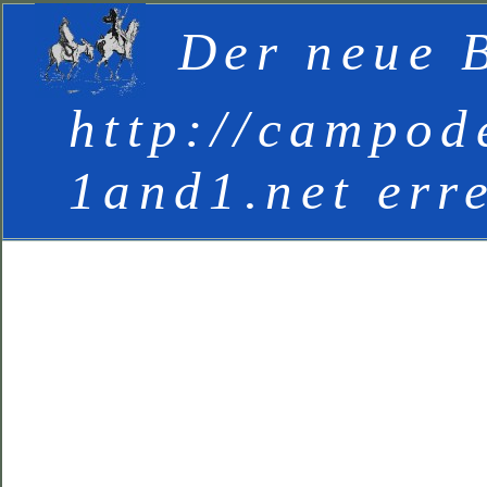
Der neue B
http://campod
1and1.net err