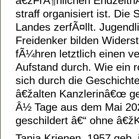
â€žFrÃ¶hlichen Endzeit
straff organisiert ist. Die 
Landes zerfÃ¤llt. Jugendl
Freidenker bilden Wider
fÃ¼hren letztlich einen v
Aufstand durch. Wie ein r
sich durch die Geschichte
â€žalten Kanzlerinâ€œ g
Â½ Tage aus dem Mai 20
geschildert â€“ ohne â€ž
Tanja Krienen, 1957 geb. 