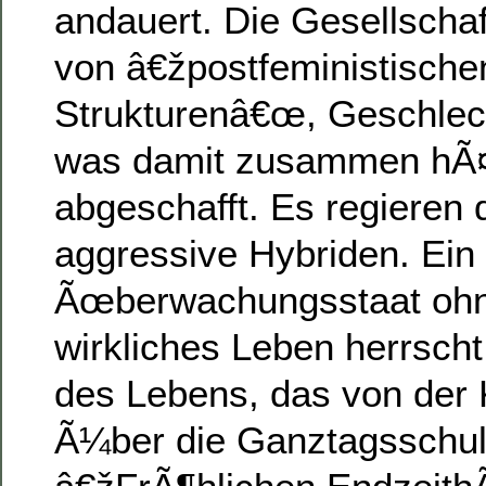
andauert. Die Gesellschaf
von â€žpostfeministische
Strukturenâ€œ, Geschlech
was damit zusammen hÃ¤n
abgeschafft. Es regieren 
aggressive Hybriden. Ein
Ãœberwachungsstaat ohne
wirkliches Leben herrscht b
des Lebens, das von der 
Ã¼ber die Ganztagsschule