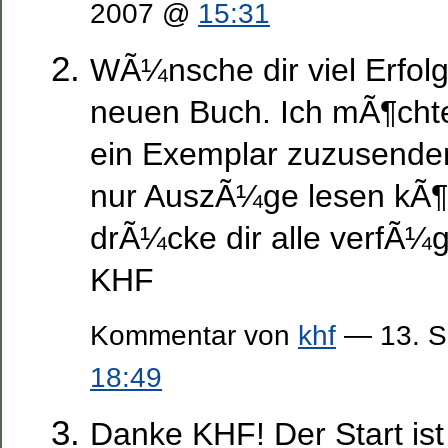
2007 @
15:31
WÃ¼nsche dir viel Erfol
neuen Buch. Ich mÃ¶chte 
ein Exemplar zuzusenden
nur AuszÃ¼ge lesen kÃ¶
drÃ¼cke dir alle verfÃ
KHF
Kommentar von
khf
— 13. S
18:49
Danke KHF! Der Start ist 