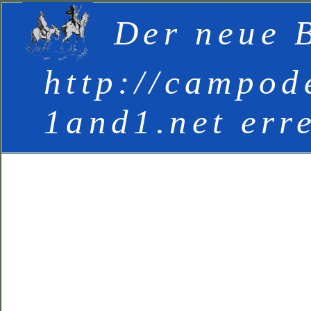
Der neue B
http://campod
1and1.net err