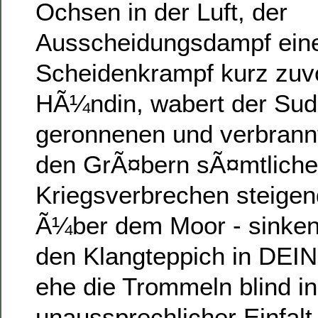
Ochsen in der Luft, der
Ausscheidungsdampf eine
Scheidenkrampf kurz zuv
HÃ¼ndin, wabert der Su
geronnenen und verbrann
den GrÃ¤bern sÃ¤mtliche
Kriegsverbrechen steigen
Ã¼ber dem Moor - sinken
den Klangteppich in DEI
ehe die Trommeln blind 
unaussprechlicher Einfalt 