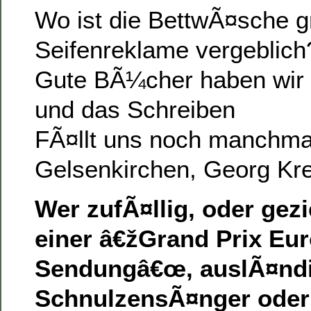
Wo ist die BettwÃ¤sche g
Seifenreklame vergeblich
Gute BÃ¼cher haben wir 
und das Schreiben
FÃ¤llt uns noch manchma
Gelsenkirchen, Georg Kre
Wer zufÃ¤llig, oder gezie
einer â€žGrand Prix Eur
Sendungâ€œ, auslÃ¤nd
SchnulzensÃ¤nger ode