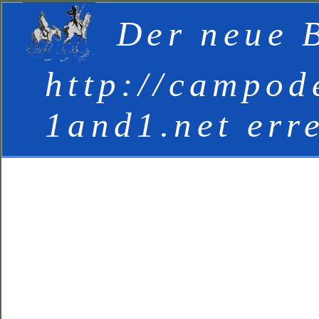
Der neue B
http://campod
1and1.net err