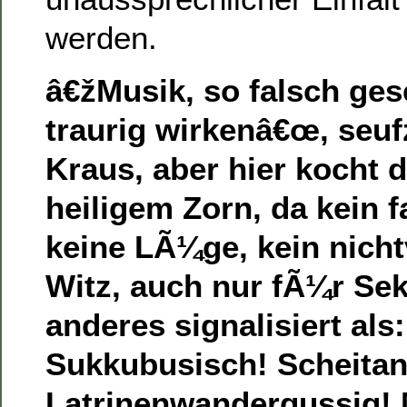
werden.
â€žMusik, so falsch ges
traurig wirkenâ€œ, seuf
Kraus, aber hier kocht d
heiligem Zorn, da kein 
keine LÃ¼ge, kein nich
Witz, auch nur fÃ¼r Se
anderes signalisiert als
Sukkubusisch! Scheitan
Latrinenwandergussig!