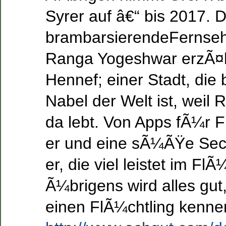
Syrer auf â€“ bis 2017. De
brambarsierendeFernse
Ranga Yogeshwar erzÃ¤h
Hennef; einer Stadt, die 
Nabel der Welt ist, weil
da lebt. Von Apps fÃ¼r F
er und eine sÃ¼ÃŸe Sec
er, die viel leistet im F
Ã¼brigens wird alles gut,
einen FlÃ¼chtling kenne