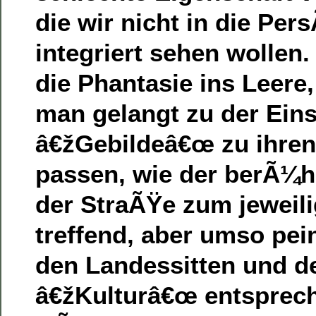
die wir nicht in die Per
integriert sehen wollen.
die Phantasie ins Leere
man gelangt zu der Eins
â€žGebildeâ€œ zu ihre
passen, wie der berÃ¼
der StraÃŸe zum jeweil
treffend, aber umso pein
den Landessitten und d
â€žKulturâ€œ entsprec