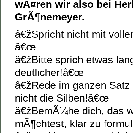
wÃ¤ren wir also bei Her
GrÃ¶nemeyer.
â€žSpricht nicht mit voll
â€œ
â€žBitte sprich etwas la
deutlicher!â€œ
â€žRede im ganzen Satz 
nicht die Silben!â€œ
â€žBemÃ¼he dich, das w
mÃ¶chtest, klar zu formu