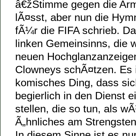
â€žStimme gegen die Ar
lÃ¤sst, aber nun die Hy
fÃ¼r die FIFA schrieb. Das
linken Gemeinsinns, die 
neuen Hochglanzanzeige
Clowneys schÃ¤tzen. Es i
komisches Ding, dass sic
begierlich in den Dienst 
stellen, die so tun, als w
Ã„hnliches am Strengste
In diesem Sinne ist es nu