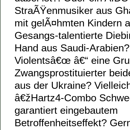
StraÃŸenmusiker aus Gh
mit gelÃ¤hmten Kindern 
Gesangs-talentierte Diebi
Hand aus Saudi-Arabien
Violentsâ€œ â€“ eine Gr
Zwangsprostituierter beid
aus der Ukraine? Vielleic
â€žHartz4-Combo Schwe
garantiert eingebautem
Betroffenheitseffekt? Ger