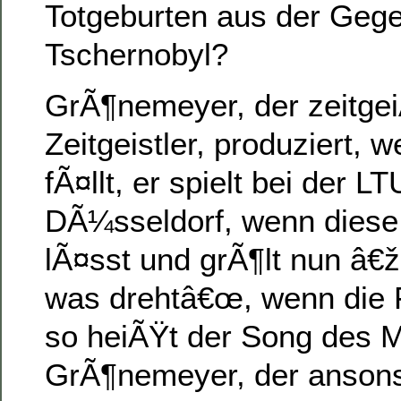
Totgeburten aus der Geg
Tschernobyl?
GrÃ¶nemeyer, der zeitge
Zeitgeistler, produziert, 
fÃ¤llt, er spielt bei der L
DÃ¼sseldorf, wenn diese
lÃ¤sst und grÃ¶lt nun â€ž
was drehtâ€œ, wenn die F
so heiÃŸt der Song des 
GrÃ¶nemeyer, der ansons