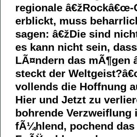
regionale â€žRockâ€œ
erblickt, muss beharrlic
sagen: â€žDie sind nicht
es kann nicht sein, dass
LÃ¤ndern das mÃ¶gen â
steckt der Weltgeist?â
vollends die Hoffnung a
Hier und Jetzt zu verlie
bohrende Verzweiflung i
fÃ¼hlend, pochend das 