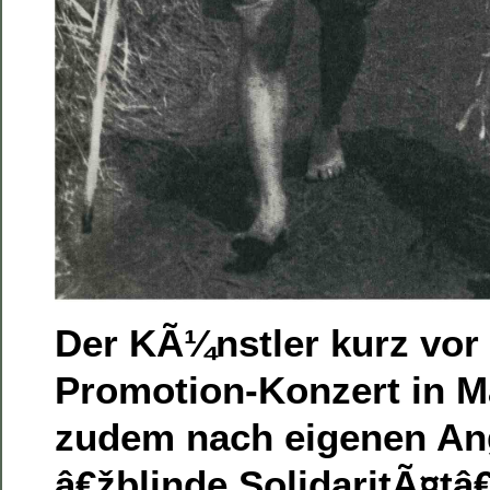
Der KÃ¼nstler kurz vor
Promotion-Konzert in Ma
zudem nach eigenen A
â€žblinde SolidaritÃ¤tâ