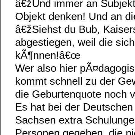
â€žUnd immer an Subjekt
Objekt denken! Und an d
â€žSiehst du Bub, Kaisers
abgestiegen, weil die sic
kÃ¶nnen!â€œ
Wer also hier pÃ¤dagogis
kommt schnell zu der Gew
die Geburtenquote noch vi
Es hat bei der Deutsche
Sachsen extra Schulunge
Personen gegeben, die ni