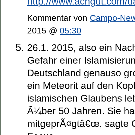
http://www.achgut.com/d
Kommentar von
Campo-Ne
2015 @
05:30
26.1. 2015, also ein Nac
Gefahr einer Islamisierung
Deutschland genauso gr
ein Meteorit auf den Kop
islamischen Glaubens leb
Ã¼ber 50 Jahren. Sie h
mitgeprÃ¤gtâ€œ, sagte 