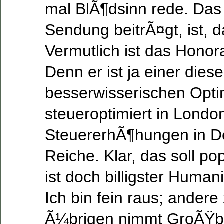
mal BlÃ¶dsinn rede. Das 
Sendung beitrÃ¤gt, ist, da
Vermutlich ist das Honora
Denn er ist ja einer diese
besserwisserischen Optim
steueroptimiert in Londo
SteuererhÃ¶hungen in D
Reiche. Klar, das soll po
ist doch billigster Huma
Ich bin fein raus; andere
Ã¼brigen nimmt GroÃŸbr