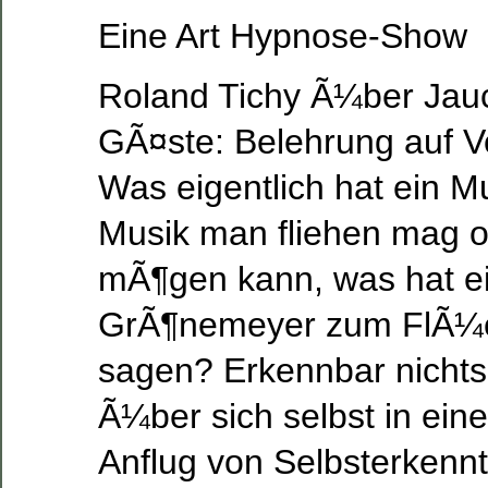
Eine Art Hypnose-Show
Roland Tichy Ã¼ber Jau
GÃ¤ste: Belehrung auf V
Was eigentlich hat ein M
Musik man fliehen mag 
mÃ¶gen kann, was hat ei
GrÃ¶nemeyer zum FlÃ¼c
sagen? Erkennbar nichts.
Ã¼ber sich selbst in ei
Anflug von Selbsterkenntn