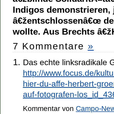
Indigos demonstrieren, 
â€žentschlossenâ€œ de
wollte. Aus Brechts â€ž
7 Kommentare
»
Das echte linksradikale G
http://www.focus.de/kultu
hier-du-affe-herbert-gro
auf-fotografen-los_id_4
Kommentar von
Campo-Ne