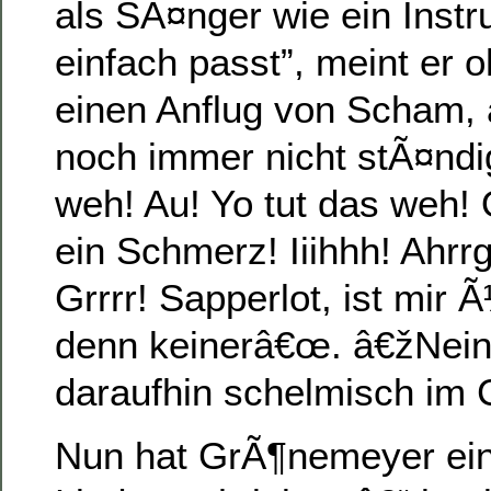
als SÃ¤nger wie ein Inst
einfach passt”, meint er 
einen Anflug von Scham, a
noch immer nicht stÃ¤ndi
weh! Au! Yo tut das weh! 
ein Schmerz! Iiihhh! Ahrr
Grrrr! Sapperlot, ist mir Ã
denn keinerâ€œ. â€žNein
daraufhin schelmisch im 
Nun hat GrÃ¶nemeyer ei