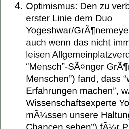
Optimismus: Den zu verbr
erster Linie dem Duo
Yogeshwar/GrÃ¶nemeyer
auch wenn das nicht im
leisen Allgemeinplatzver
“Mensch”-SÃ¤nger GrÃ¶n
Menschen”) fand, dass “wi
Erfahrungen machen”, 
Wissenschaftsexperte Yo
mÃ¼ssen unsere Haltung
Chancen sehen”) fÃ¼r 