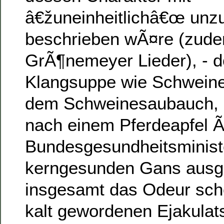
â€žuneinheitlichâ€œ unzu
beschrieben wÃ¤re (zudem
GrÃ¶nemeyer Lieder), - doc
Klangsuppe wie Schweine
dem Schweinesaubauch, st
nach einem Pferdeapfel 
Bundesgesundheitsministe
kerngesunden Gans ausgo
insgesamt das Odeur sch
kalt gewordenen Ejakulats