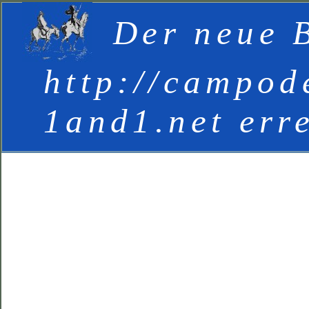
Der neue B
http://campod
1and1.net err