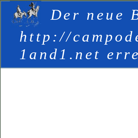
Der neue B
http://campod
1and1.net err