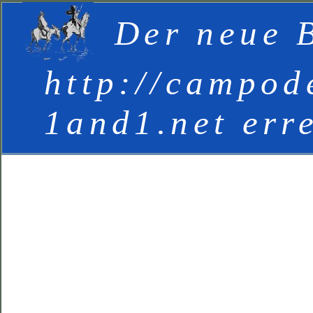
Der neue B
http://campod
1and1.net err