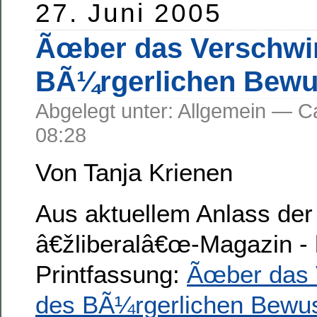
27. Juni 2005
Ãœber das Verschwi
BÃ¼rgerlichen Bewu
Abgelegt unter: Allgemein —
08:28
Von Tanja Krienen
Aus aktuellem Anlass der
â€žliberalâ€œ-Magazin - h
Printfassung:
Ãœber das 
des BÃ¼rgerlichen Bewus