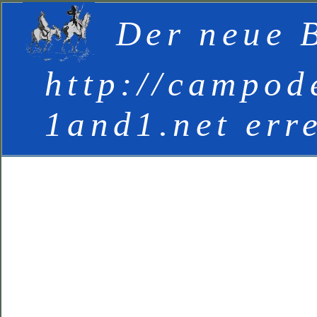
Der neue B
http://campod
1and1.net err