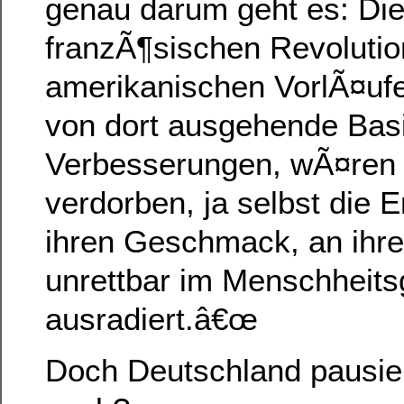
genau darum geht es: Di
franzÃ¶sischen Revolutio
amerikanischen VorlÃ¤ufe
von dort ausgehende Basi
Verbesserungen, wÃ¤ren 
verdorben, ja selbst die 
ihren Geschmack, an ihre
unrettbar im Menschheit
ausradiert.â€œ
Doch Deutschland pausier