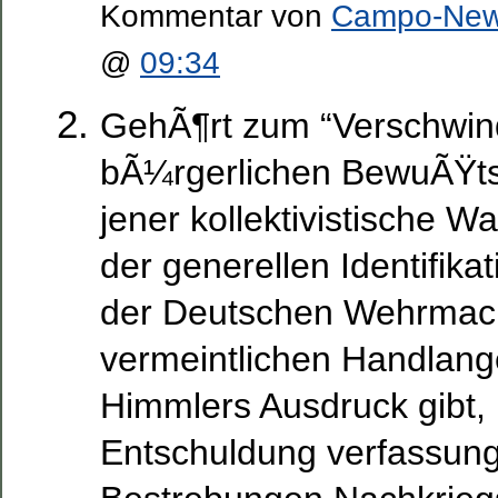
Kommentar von
Campo-Ne
@
09:34
GehÃ¶rt zum “Verschwi
bÃ¼rgerlichen BewuÃŸtse
jener kollektivistische Wa
der generellen Identifikat
der Deutschen Wehrmach
vermeintlichen Handlange
Himmlers Ausdruck gibt, b
Entschuldung verfassung