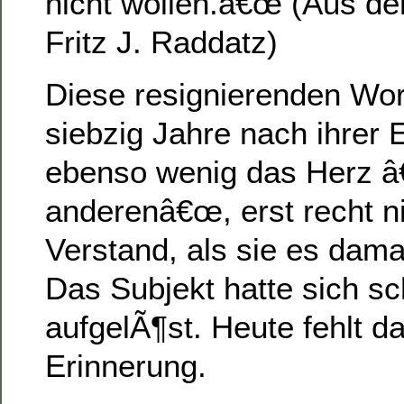
nicht wollen.â€œ (Aus de
Fritz J. Raddatz)
Diese resignierenden Wor
siebzig Jahre nach ihrer 
ebenso wenig das Herz â
anderenâ€œ, erst recht n
Verstand, als sie es dam
Das Subjekt hatte sich sc
aufgelÃ¶st. Heute fehlt d
Erinnerung.