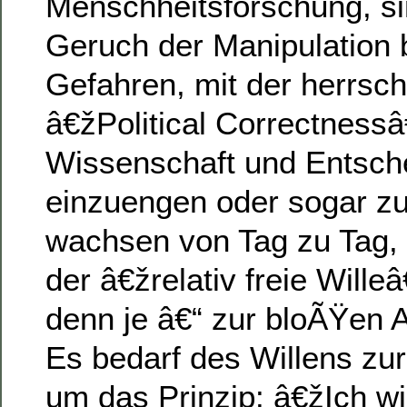
Menschheitsforschung, s
Geruch der Manipulation b
Gefahren, mit der herrsc
â€žPolitical Correctness
Wissenschaft und Entsche
einzuengen oder sogar zu
wachsen von Tag zu Tag,
der â€žrelativ freie Will
denn je â€“ zur bloÃŸen A
Es bedarf des Willens zur
um das Prinzip: â€žIch w