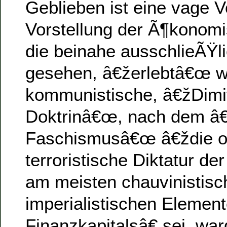
Geblieben ist eine vage V
Vorstellung der Ã¶konom
die beinahe ausschlieÃŸli
gesehen, â€žerlebtâ€œ wi
kommunistische, â€žDimi
Doktrinâ€œ, nach dem â
Faschismusâ€œ â€ždie o
terroristische Diktatur de
am meisten chauvinistis
imperialistischen Elemen
Finanzkapitalsâ€ sei, wa