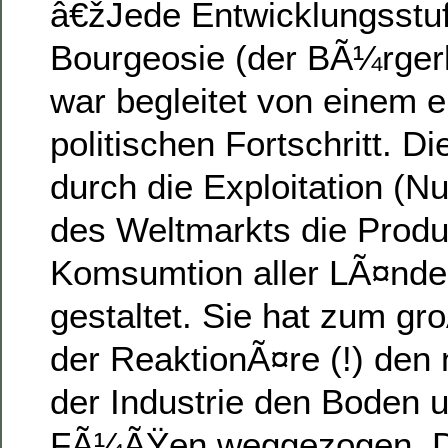
â€žJede Entwicklungsstu
Bourgeosie (der BÃ¼rger
war begleitet von einem 
politischen Fortschritt. D
durch die Exploitation (
des Weltmarkts die Produ
Komsumtion aller LÃ¤nde
gestaltet. Sie hat zum g
der ReaktionÃ¤re (!) den
der Industrie den Boden 
FÃ¼ÃŸen weggezogen. Di