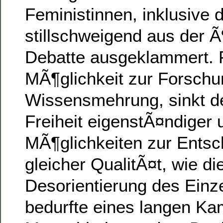
Feministinnen, inklusive
stillschweigend aus der Ã
Debatte ausgeklammert. F
MÃ¶glichkeit zur Forschu
Wissensmehrung, sinkt d
Freiheit eigenstÃ¤ndiger u
MÃ¶glichkeiten zur Entsc
gleicher QualitÃ¤t, wie 
Desorientierung des Einze
bedurfte eines langen Ka