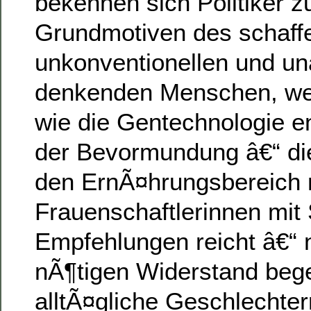
bekennen sich Politiker z
Grundmotiven des schaff
unkonventionellen und u
denkenden Menschen, we
wie die Gentechnologie en
der Bevormundung â€“ die 
den ErnÃ¤hrungsbereich 
Frauenschaftlerinnen mit
Empfehlungen reicht â€“ 
nÃ¶tigen Widerstand bege
alltÃ¤gliche Geschlechte