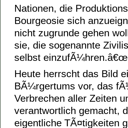
Nationen, die Produktion
Bourgeosie sich anzueign
nicht zugrunde gehen woll
sie, die sogenannte Zivilis
selbst einzufÃ¼hren.â€œ
Heute herrscht das Bild e
BÃ¼rgertums vor, das fÃ
Verbrechen aller Zeiten u
verantwortlich gemacht, 
eigentliche TÃ¤tigkeiten g