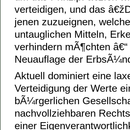
verteidigen, und das â€ž
jenen zuzueignen, welche
untauglichen Mitteln, Erk
verhindern mÃ¶chten â€“ 
Neuauflage der ErbsÃ¼n
Aktuell dominiert eine lax
Verteidigung der Werte ei
bÃ¼rgerlichen Gesellscha
nachvollziehbaren Recht
einer Eigenverantwortlichk