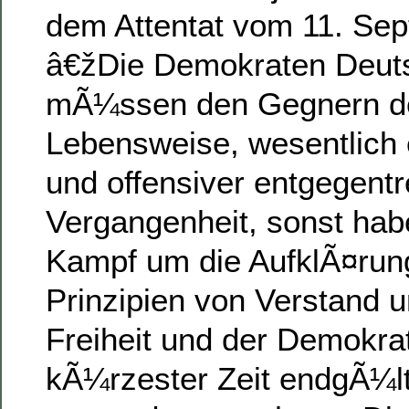
dem Attentat vom 11. Se
â€žDie Demokraten Deut
mÃ¼ssen den Gegnern der
Lebensweise, wesentlich 
und offensiver entgegentre
Vergangenheit, sonst hab
Kampf um die AufklÃ¤run
Prinzipien von Verstand u
Freiheit und der Demokrat
kÃ¼rzester Zeit endgÃ¼lt