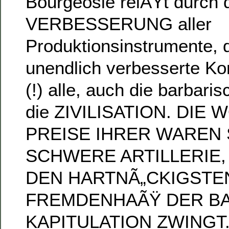
Bourgeosie reiÃŸt durch 
VERBESSERUNG aller
Produktionsinstrumente, 
unendlich verbesserte K
(!) alle, auch die barbari
die ZIVILISATION. DIE
PREISE IHRER WAREN 
SCHWERE ARTILLERIE, 
DEN HARTNÃ„CKIGSTE
FREMDENHAÃŸ DER B
KAPITULATION ZWINGT. S