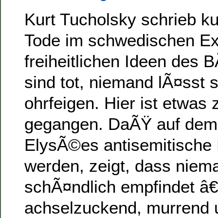
Kurt Tucholsky schrieb k
Tode im schwedischen Exi
freiheitlichen Ideen des
sind tot, niemand lÃ¤sst 
ohrfeigen. Hier ist etwas
gegangen. DaÃŸ auf de
ElysÃ©es antisemitische 
werden, zeigt, dass niem
schÃ¤ndlich empfindet â€
achselzuckend, murrend 