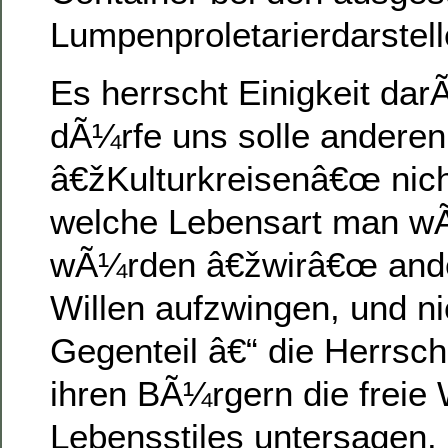
Lumpenproletarierdarstel
Es herrscht Einigkeit da
dÃ¼rfe uns solle anderen
â€žKulturkreisenâ€œ nich
welche Lebensart man wÃ¤
wÃ¼rden â€žwirâ€œ and
Willen aufzwingen, und ni
Gegenteil â€“ die Herrsc
ihren BÃ¼rgern die freie 
Lebensstiles untersagen. 