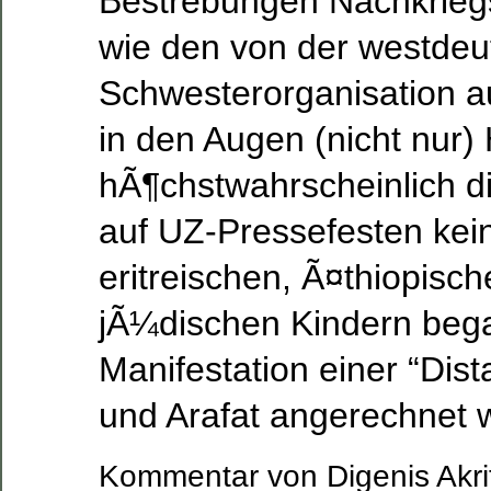
Bestrebungen Nachkrieg
wie den von der westde
Schwesterorganisation a
in den Augen (nicht nur)
hÃ¶chstwahrscheinlich d
auf UZ-Pressefesten kei
eritreischen, Ã¤thiopisc
jÃ¼dischen Kindern beg
Manifestation einer “Dis
und Arafat angerechnet
Kommentar von Digenis Akri