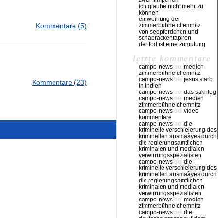
zwei filmperlen
ich glaube nicht mehr zu
können
einweihung der
zimmerbühne chemnitz
Kommentare (5)
von seepferdchen und
schabrackentapiren
der tod ist eine zumutung
letzte kommentare
campo-news
bei
medien
zimmerbühne chemnitz
campo-news
bei
jesus starb
Kommentare (23)
in indien
campo-news
bei
das sakrileg
campo-news
bei
medien
zimmerbühne chemnitz
campo-news
bei
video
kommentare
campo-news
bei
die
kriminelle verschleierung des
kriminellen ausmaãÿes durch
die regierungsamtlichen
kriminalen und medialen
verwirrungsspezialisten
campo-news
bei
die
kriminelle verschleierung des
kriminellen ausmaãÿes durch
die regierungsamtlichen
kriminalen und medialen
verwirrungsspezialisten
campo-news
bei
medien
zimmerbühne chemnitz
campo-news
bei
die