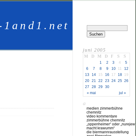
-1and1.net
juni 2005
M
D
M
D
F
S
S
1
2
3
4
5
6
7
8
9
10
11
12
13
14
15
16
17
18
19
20
21
22
23
24
25
26
27
28
29
30
« mai
jul »
a
medien zimmerbühne
chemnitz
video kommentare
zimmerbühne chemnitz
„oppenheimer“ oder „nurejew
macht krawumm“
die biermannrausstellung