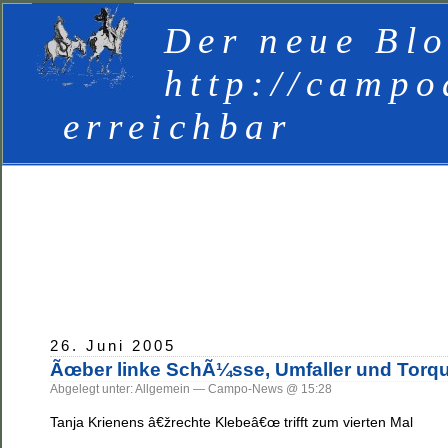
Der neue Blo
http://campo
erreichbar
26. Juni 2005
Ãœber linke SchÃ¼sse, Umfaller und Torq
Abgelegt unter: Allgemein — Campo-News @ 15:28
Tanja Krienens â€žrechte Klebeâ€œ trifft zum vierten Mal