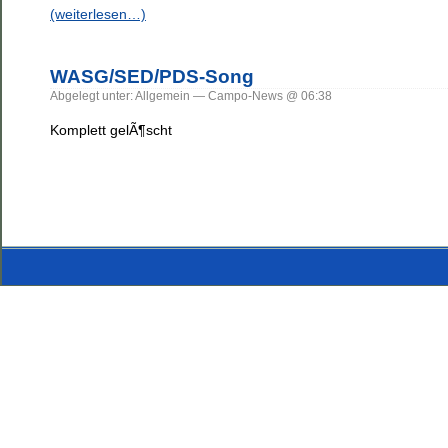
(weiterlesen…)
WASG/SED/PDS-Song
Abgelegt unter: Allgemein — Campo-News @ 06:38
Komplett gelÃ¶scht