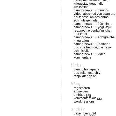
deutsche presse auf dem
kriegspfad gegen die
zivilisation
campo-news
bei
campo-
video: abschied von spanien:
bei tortosa, an des ebros
schmutzigem ufer
campo-news
bei
flüchtlinge
campo-news
bei
yogi lã¶w
jetzt noch eigentã¼mlicher
und freier
campo-news
bei
erfolgreiche
integration
campo-news
bei
indianer
und ihre freunde, die nazi-
schriftsteller
campo-news
bei
video
kommentare
links
campo homepage
das zeitungsarchiv
tanja krienen hp
blog
registrieren
anmelden
einträge
rss
kommentare als
rss
wordpress.org
archiv
dezember 2024