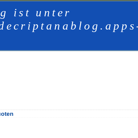
g ist unter
decriptanablog.apps
uoten