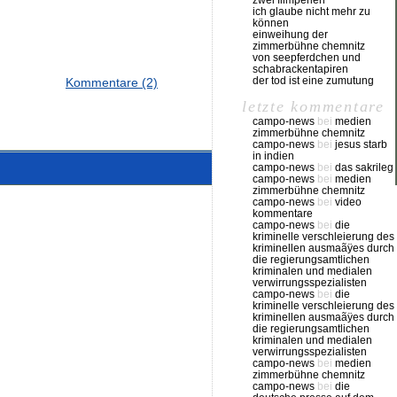
zwei filmperlen
ich glaube nicht mehr zu
können
einweihung der
zimmerbühne chemnitz
von seepferdchen und
schabrackentapiren
der tod ist eine zumutung
Kommentare (2)
letzte kommentare
campo-news
bei
medien
zimmerbühne chemnitz
campo-news
bei
jesus starb
in indien
campo-news
bei
das sakrileg
campo-news
bei
medien
zimmerbühne chemnitz
campo-news
bei
video
kommentare
campo-news
bei
die
kriminelle verschleierung des
kriminellen ausmaãÿes durch
die regierungsamtlichen
kriminalen und medialen
verwirrungsspezialisten
campo-news
bei
die
kriminelle verschleierung des
kriminellen ausmaãÿes durch
die regierungsamtlichen
kriminalen und medialen
verwirrungsspezialisten
campo-news
bei
medien
zimmerbühne chemnitz
campo-news
bei
die