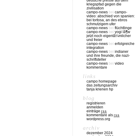
deutsche presse auf dem
kriegspfad gegen die
zivilisation
campo-news
bei
campo-
video: abschied von spanien:
bei tortosa, an des ebros
schmutzigem ufer
campo-news
bei
flüchtlinge
campo-news
bei
yogi lã¶w
jetzt noch eigentã¼mlicher
und freier
campo-news
bei
erfolgreiche
integration
campo-news
bei
indianer
und ihre freunde, die nazi-
schriftsteller
campo-news
bei
video
kommentare
links
campo homepage
das zeitungsarchiv
tanja krienen hp
blog
registrieren
anmelden
einträge
rss
kommentare als
rss
wordpress.org
archiv
dezember 2024