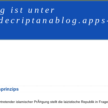
g ist unter
decriptanablog.apps
prinzips
rtretender islamischer PrÃ¤gung stellt die laizistische Republik in Frage