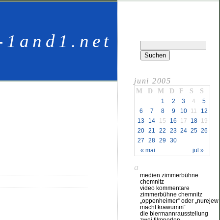
-1and1.net
juni 2005
M
D
M
D
F
S
S
1
2
3
4
5
6
7
8
9
10
11
12
13
14
15
16
17
18
19
20
21
22
23
24
25
26
27
28
29
30
« mai
jul »
a
medien zimmerbühne
chemnitz
video kommentare
zimmerbühne chemnitz
„oppenheimer“ oder „nurejew
macht krawumm“
die biermannrausstellung