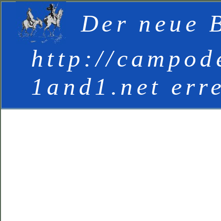
Der neue B
http://campod
1and1.net err