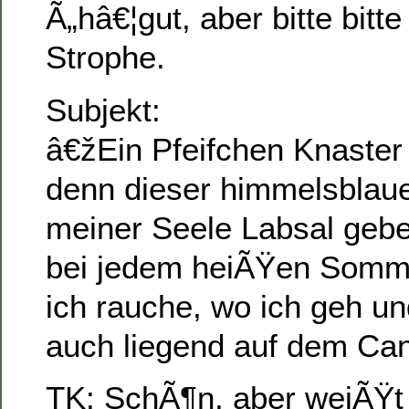
Ã„hâ€¦gut, aber bitte bitte
Strophe.
Subjekt:
â€žEin Pfeifchen Knaster
denn dieser himmelsblau
meiner Seele Labsal geb
bei jedem heiÃŸen Somm
ich rauche, wo ich geh un
auch liegend auf dem C
TK: SchÃ¶n, aber weiÃŸt