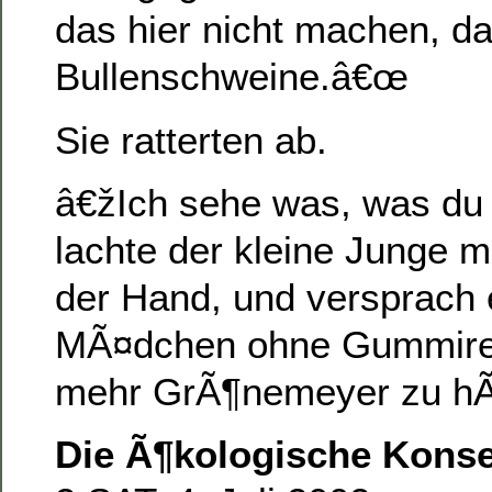
das hier nicht machen, 
Bullenschweine.â€œ
Sie ratterten ab.
â€žIch sehe was, was du 
lachte der kleine Junge m
der Hand, und versprach
MÃ¤dchen ohne Gummirei
mehr GrÃ¶nemeyer zu hÃ
Die Ã¶kologische Kons