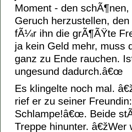
Moment - den schÃ¶nen, 
Geruch herzustellen, den 
fÃ¼r ihn die grÃ¶ÃŸte Fr
ja kein Geld mehr, muss 
ganz zu Ende rauchen. Is
ungesund dadurch.â€œ
Es klingelte noch mal. â
rief er zu seiner Freund
Schlampe!â€œ. Beide stÃ
Treppe hinunter. â€žWer 