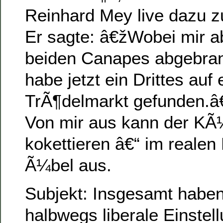
Reinhard Mey live dazu 
Er sagte: â€žWobei mir a
beiden Canapes abgebrann
habe jetzt ein Drittes auf
TrÃ¶delmarkt gefunden.â€
Von mir aus kann der KÃ¼
kokettieren â€“ im realen
Ã¼bel aus.
Subjekt: Insgesamt haben
halbwegs liberale Einstell