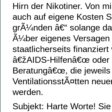
Hirn der Nikotiner. Von m
auch auf eigene Kosten S
grÃ¼nden â€“ solange d
Ã¼ber eigenes Versagen 
staatlicherseits finanziert
â€žAIDS-Hilfenâ€œ oder
Beratungâ€œ, die jeweils
VentilationsstÃ¤tten neu
werden.
Subjekt: Harte Worte! Sie