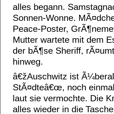
alles begann. Samstagna
Sonnen-Wonne. MÃ¤dche
Peace-Poster, GrÃ¶nemey
Mutter wartete mit dem 
der bÃ¶se Sheriff, rÃ¤umt
hinweg.
â€žAuschwitz ist Ã¼berall
StÃ¤dteâ€œ, noch einmal 
laut sie vermochte. Die K
alles wieder in die Tasch