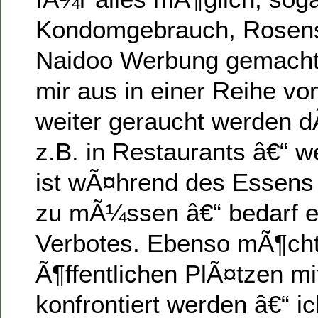
Kondomgebrauch, Rosenst
Naidoo Werbung gemacht.
mir aus in einer Reihe vo
weiter geraucht werden d
z.B. in Restaurants â€“ w
ist wÃ¤hrend des Essens
zu mÃ¼ssen â€“ bedarf e
Verbotes. Ebenso mÃ¶chte
Ã¶ffentlichen PlÃ¤tzen m
konfrontiert werden â€“ i