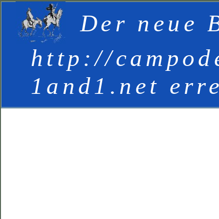
Der neue B
http://campod
1and1.net err