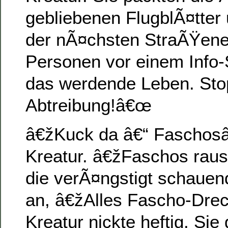
gebliebenen FlugblÃ¤tter
der nÃ¤chsten StraÃŸene
Personen vor einem Info
das werdende Leben. Sto
Abtreibung!â€œ
â€žKuck da â€“ Faschosâ
Kreatur. â€žFaschos raus
die verÃ¤ngstigt schaue
an, â€žAlles Fascho-Dre
Kreatur nickte heftig. Sie