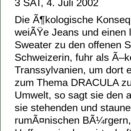
3 SAT, 4. Juli 2002
Die Ã¶kologische Konseq
weiÃŸe Jeans und einen l
Sweater zu den offenen S
Schweizerin, fuhr als Ã–k
Transsylvanien, um dort e
zum Thema DRACULA zu v
Umwelt, so sagt sie den 
sie stehenden und staun
rumÃ¤nischen BÃ¼rgern, 