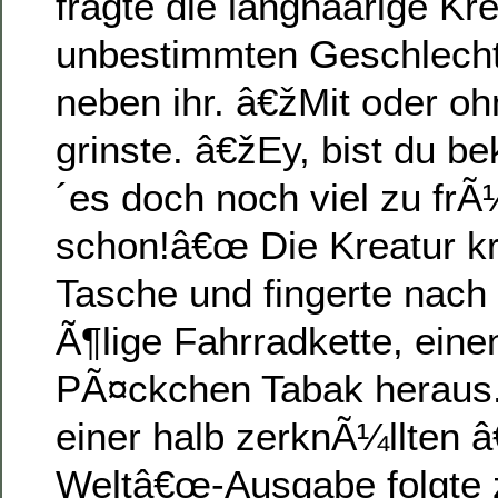
fragte die langhaarige Kre
unbestimmten Geschlecht
neben ihr. â€žMit oder o
grinste. â€žEy, bist du be
´es doch noch viel zu fr
schon!â€œ Die Kreatur kr
Tasche und fingerte nach
Ã¶lige Fahrradkette, eine
PÃ¤ckchen Tabak heraus.
einer halb zerknÃ¼llten 
Weltâ€œ-Ausgabe folgte z