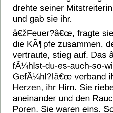
drehte seiner Mitstreiterin
und gab sie ihr.
â€žFeuer?â€œ, fragte sie
die KÃ¶pfe zusammen, de
vertraute, stieg auf. Das
fÃ¼hlst-du-es-auch-so-wi
GefÃ¼hl?!â€œ verband ih
Herzen, ihr Hirn. Sie rieb
aneinander und den Rauch
Poren. Sie waren eins. So