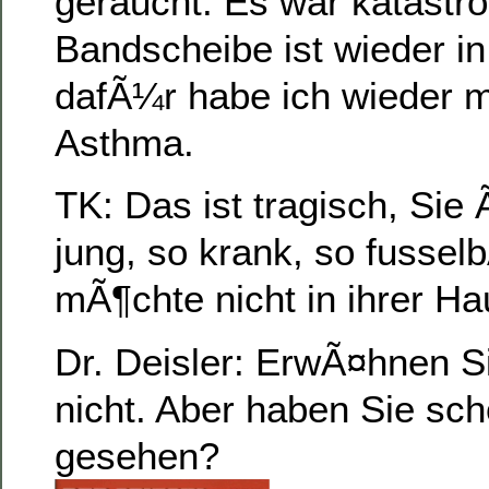
geraucht. Es war katastr
Bandscheibe ist wieder i
dafÃ¼r habe ich wieder m
Asthma.
TK: Das ist tragisch, Sie 
jung, so krank, so fusselb
mÃ¶chte nicht in ihrer Ha
Dr. Deisler: ErwÃ¤hnen S
nicht. Aber haben Sie s
gesehen?