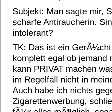
Subjekt: Man sagte mir, S
scharfe Antiraucherin. Sin
intolerant?
TK: Das ist ein GerÃ¼cht.
komplett egal ob jemand 
kann PRIVAT machen was e
im Regelfall nicht in mei
Auch habe ich nichts geg
Zigarettenwerbung, schlie
fÃ¼r alles mÃ¶glich, sog