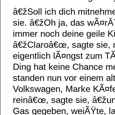
â€žSoll ich dich mitnehm
sie. â€žOh ja, das wÃ¤rÂ
immer noch deine geile 
â€žClaroâ€œ, sagte sie,
eigentlich lÃ¤ngst zum T
Ding hat keine Chance m
standen nun vor einem al
Volkswagen, Marke KÃ¤fe
reinâ€œ, sagte sie, â€žun
Gas gegeben, weiÃŸte, l