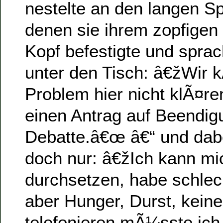
nestelte an den langen S
denen sie ihrem zopfigen
Kopf befestigte und spra
unter den Tisch: â€žWir 
Problem hier nicht klÃ¤ren
einen Antrag auf Beendig
Debatte.â€œ â€“ und dabe
doch nur: â€žIch kann mich
durchsetzen, habe schle
aber Hunger, Durst, keine
telefonieren mÃ¼sste ich