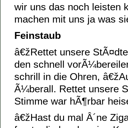
wir uns das noch leisten
machen mit uns ja was s
Feinstaub
â€žRettet unsere StÃ¤dte
den schnell vorÃ¼bereil
schrill in die Ohren, â€žA
Ã¼berall. Rettet unsere 
Stimme war hÃ¶rbar heise
â€žHast du mal Â´ne Zig