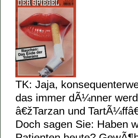
TK: Jaja, konsequenterwe
das immer dÃ¼nner werd
â€žTarzan und TartÃ¼ffâ
Doch sagen Sie: Haben w
Patienten heute? GewÃ¶hn