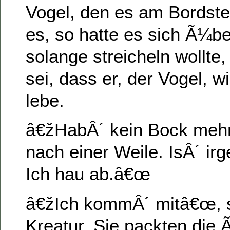
Vogel, den es am Bordste
es, so hatte es sich Ã¼be
solange streicheln wollte,
sei, dass er, der Vogel, w
lebe.
â€žHabÂ´ kein Bock mehr
nach einer Weile. IsÂ´ irg
Ich hau ab.â€œ
â€žIch kommÂ´ mitâ€œ, s
Kreatur. Sie packten die 