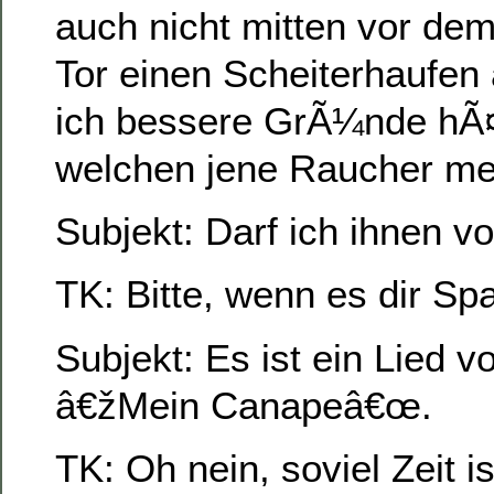
auch nicht mitten vor de
Tor einen Scheiterhaufen
ich bessere GrÃ¼nde hÃ¤t
welchen jene Raucher me
Subjekt: Darf ich ihnen v
TK: Bitte, wenn es dir S
Subjekt: Es ist ein Lied 
â€žMein Canapeâ€œ.
TK: Oh nein, soviel Zeit ist