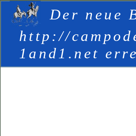
Der neue B
http://campod
1and1.net err