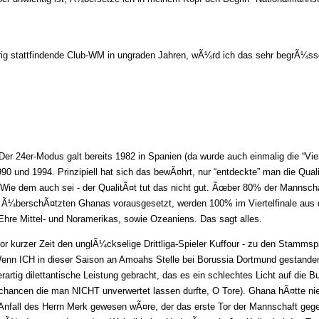
rig stattfindende Club-WM in ungraden Jahren, wÃ¼rd ich das sehr begrÃ¼ss
 Der 24er-Modus galt bereits 1982 in Spanien (da wurde auch einmalig die “Vie
0 und 1994. Prinzipiell hat sich das bewÃ¤hrt, nur “entdeckte” man die Qual
 Wie dem auch sei - der QualitÃ¤t tut das nicht gut. Ãœber 80% der Mannsch
 Ã¼berschÃ¤tzten Ghanas vorausgesetzt, werden 100% im Viertelfinale aus
 Ehre Mittel- und Noramerikas, sowie Ozeaniens. Das sagt alles.
 kurzer Zeit den unglÃ¼ckselige Drittliga-Spieler Kuffour - zu den Stammspiel
: Wenn ICH in dieser Saison an Amoahs Stelle bei Borussia Dortmund gestand
artig dilettantische Leistung gebracht, das es ein schlechtes Licht auf die Bu
Ÿchancen die man NICHT unverwertet lassen durfte, O Tore). Ghana hÃ¤tte 
nfall des Herrn Merk gewesen wÃ¤re, der das erste Tor der Mannschaft gege