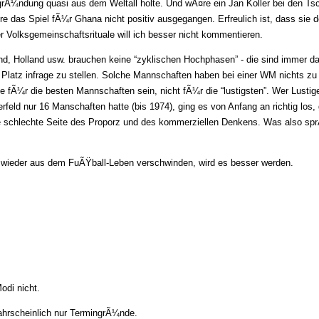
grÃ¼ndung quasi aus dem Weltall holte. Und wÃ¤re ein Jan Koller bei den T
 das Spiel fÃ¼r Ghana nicht positiv ausgegangen. Erfreulich ist, dass sie 
Volksgemeinschaftsrituale will ich besser nicht kommentieren.
gland, Holland usw. brauchen keine “zyklischen Hochphasen” - die sind immer 
Platz infrage zu stellen. Solche Mannschaften haben bei einer WM nichts zu
 fÃ¼r die besten Mannschaften sein, nicht fÃ¼r die “lustigsten”. Wer Lustige
feld nur 16 Manschaften hatte (bis 1974), ging es von Anfang an richtig los,
die schlechte Seite des Proporz und des kommerziellen Denkens. Was also sp
 wieder aus dem FuÃŸball-Leben verschwinden, wird es besser werden.
odi nicht.
wahrscheinlich nur TermingrÃ¼nde.