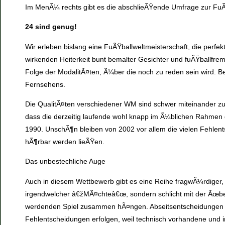
Im MenÃ¼ rechts gibt es die abschlieÃŸende Umfrage zur Fu
24 sind genug!
Wir erleben bislang eine FuÃŸballweltmeisterschaft, die perfek
wirkenden Heiterkeit bunt bemalter Gesichter und fuÃŸballfrem
Folge der ModalitÃ¤ten, Ã¼ber die noch zu reden sein wird. Be
Fernsehens.
Die QualitÃ¤ten verschiedener WM sind schwer miteinander zu v
dass die derzeitig laufende wohl knapp im Ã¼blichen Rahmen de
1990. UnschÃ¶n bleiben von 2002 vor allem die vielen Fehlen
hÃ¶rbar werden lieÃŸen.
Das unbestechliche Auge
Auch in diesem Wettbewerb gibt es eine Reihe fragwÃ¼rdiger, 
irgendwelcher â€žMÃ¤chteâ€œ, sondern schlicht mit der Ãœbe
werdenden Spiel zusammen hÃ¤ngen. Abseitsentscheidungen w
Fehlentscheidungen erfolgen, weil technisch vorhandene und i