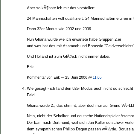
Aber so kÃ¶nnte ich mir das vorstellen:
24 Mannschaften voll qualifiziert, 24 Mannschaften eruiren in 
Dann 32er Modus wie 2002 und 2006.
Nun Ghana wurde wie ich erwartete habe Gruppen 2.er
und was hat das mit Asamoah und Borussia “Geldverschleiss
Und Holland ist zum GlÃ¼ck nicht immer dabei.
Erik
Kommentar von Erik — 25. Juni 2006 @
11:05
Wie gesagt - ich fand den 82er Modus auch nicht so schlecht
Feld.
Ghana wurde 2., das stimmt, aber doch nur auf Grund VÃ–L
Nein, nicht der Schalker und deutsche Nationalspieler Asam
Der kam nach Dortmund, weil sich Jan Koller so schwer verle
dem sympathischen Philipp Degen passen wÃ¼rde. Borussia is