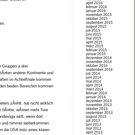
april 2016
februar 2016
januar 2016
november 2015
oktober 2015
september 2015
en.
august 2015
juli 2015
juni 2015
mai 2015
april 2015
märz 2015
februar 2015
januar 2015
dezember 2014
november 2014
oktober 2014
r Gruppen a drei
september 2014
itÃ¤ten anderer Kontinente und
juli 2014
juni 2014
aften im Achtelfinale kommen
mai 2014
april 2014
 den beiden Bereichen kommen
märz 2014
februar 2014
januar 2014
dezember 2013
ern zÃ¤hlt, hat nicht wirklich
november 2013
oktober 2013
en hÃ¤tte, wÃ¤ren mehr Tore
september 2013
ndesliga wirft, wenn dort
august 2013
juli 2013
nie und nimmer weiterkommen
juni 2013
mai 2013
n die USA trotz eines klaren
april 2013