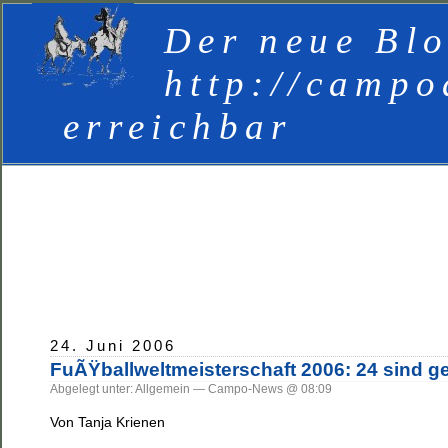
Der neue Blo
http://campo
erreichbar
24. Juni 2006
FuÃŸballweltmeisterschaft 2006: 24 sind g
Abgelegt unter: Allgemein — Campo-News @ 08:09
Von Tanja Krienen