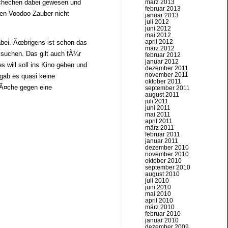
schechen dabei gewesen und
märz 2013
februar 2013
den Voodoo-Zauber nicht
januar 2013
juli 2012
juni 2012
mai 2012
april 2012
dabei. Ãœbrigens ist schon das
märz 2012
 suchen. Das gilt auch fÃ¼r
februar 2012
januar 2012
s will soll ins Kino gehen und
dezember 2011
november 2011
 gab es quasi keine
oktober 2011
rÃ¤che gegen eine
september 2011
august 2011
juli 2011
juni 2011
mai 2011
april 2011
märz 2011
februar 2011
januar 2011
dezember 2010
november 2010
oktober 2010
september 2010
august 2010
juli 2010
juni 2010
mai 2010
april 2010
märz 2010
februar 2010
januar 2010
dezember 2009