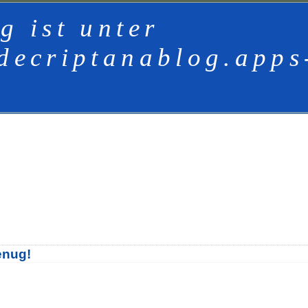
g ist unter
decriptanablog.apps
enug!