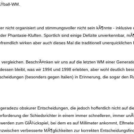
ÃŸball-WM.
ter nicht organisiert und stimmungsvoller nicht sein kÃ¶nnte - inklusiv
der Phantasie-Kluften. Sportlich sind einige Defizite unverkennbar, mÃ
fremdlich wirken aber auch dieses Mal die traditionell unerquicklich
ergleichen. BeschrÃ¤nken wir uns auf die letzten WM einer Generation,
ssen bleibt, was wir 1994 und 1998 erlebten, aber wohl deutlich besse
tscheidungen (besonders gegen Italien) in Erinnerung, die sogar den 
geradezu obskurer Entscheidungen, die jedoch hoffentlich nicht auf d
rforderung der Schiedsrichter in einem immer schnelleren, immer un
erden zum GlÃ¼ckspiel, bei dem es auf Millimeter ankommt, Elfmeter
nzwischen verbesserte MÃ¶glichkeiten zur korrekten Entscheidungsfind