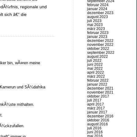
september 2024
februar 2024
dÃ¼rfnis, regionale und
januar 2024
dezember 2023
t sich â€“ die
august 2023
juli 2023
mai 2023
märz 2023
februar 2023
januar 2023
dezember 2022
november 2022
oktober 2022
september 2022
august 2022
juli 2022
tiker bin, wÃ¤ren meine
juni 2022
mai 2022
april 2022
märz 2022
februar 2022
januar 2022
l, Kamerun und SÃ¼dafrika
dezember 2021
november 2021
oktober 2017
juli 2017
april 2017
inkÃ¼ste mithalten.
märz 2017
januar 2017
t.
dezember 2016
oktober 2016
august 2016
rÃ¼ckzufallen.
juli 2016
juni 2016
mai 2016
chaft” immer in