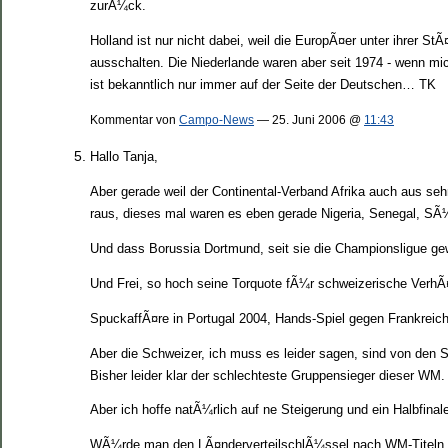
zurÃ¼ck.
Holland ist nur nicht dabei, weil die EuropÃ¤er unter ihrer S
ausschalten. Die Niederlande waren aber seit 1974 - wenn mi
ist bekanntlich nur immer auf der Seite der Deutschen… TK
Kommentar von
Campo-News
— 25. Juni 2006 @
11:43
Hallo Tanja,
Aber gerade weil der Continental-Verband Afrika auch aus seh
raus, dieses mal waren es eben gerade Nigeria, Senegal, SÃ
Und dass Borussia Dortmund, seit sie die Championsligue gew
Und Frei, so hoch seine Torquote fÃ¼r schweizerische VerhÃ¤l
SpuckaffÃ¤re in Portugal 2004, Hands-Spiel gegen Frankrei
Aber die Schweizer, ich muss es leider sagen, sind von den S
Bisher leider klar der schlechteste Gruppensieger dieser WM.
Aber ich hoffe natÃ¼rlich auf ne Steigerung und ein Halbfina
WÃ¼rde man den LÃ¤nderverteilschlÃ¼ssel nach WM-Titeln, Fi