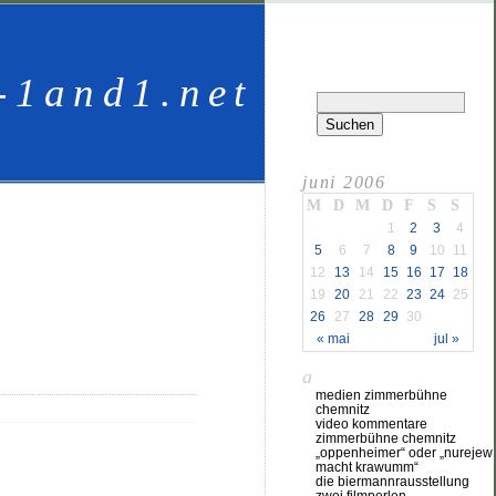
-1and1.net
juni 2006
M
D
M
D
F
S
S
1
2
3
4
5
6
7
8
9
10
11
12
13
14
15
16
17
18
19
20
21
22
23
24
25
26
27
28
29
30
« mai
jul »
a
medien zimmerbühne
chemnitz
video kommentare
zimmerbühne chemnitz
„oppenheimer“ oder „nurejew
macht krawumm“
die biermannrausstellung