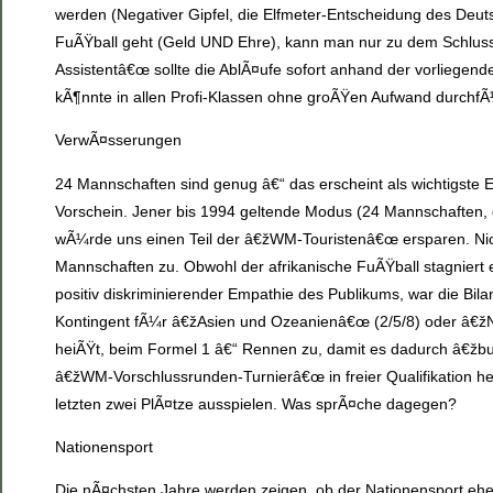
werden (Negativer Gipfel, die Elfmeter-Entscheidung des De
FuÃŸball geht (Geld UND Ehre), kann man nur zu dem Schlus
Assistentâ€œ sollte die AblÃ¤ufe sofort anhand der vorliegen
kÃ¶nnte in allen Profi-Klassen ohne groÃŸen Aufwand durchfÃ
VerwÃ¤sserungen
24 Mannschaften sind genug â€“ das erscheint als wichtigste
Vorschein. Jener bis 1994 geltende Modus (24 Mannschaften, da
wÃ¼rde uns einen Teil der â€žWM-Touristenâ€œ ersparen. Nic
Mannschaften zu. Obwohl der afrikanische FuÃŸball stagniert 
positiv diskriminierender Empathie des Publikums, war die Bi
Kontingent fÃ¼r â€žAsien und Ozeanienâ€œ (2/5/8) oder â€žN
heiÃŸt, beim Formel 1 â€“ Rennen zu, damit es dadurch â€žb
â€žWM-Vorschlussrunden-Turnierâ€œ in freier Qualifikation he
letzten zwei PlÃ¤tze ausspielen. Was sprÃ¤che dagegen?
Nationensport
Die nÃ¤chsten Jahre werden zeigen, ob der Nationensport eher 