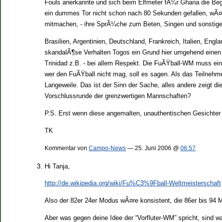
Fouls anerkannte und sich beim Elfmeter fÃ¼r Ghana die Be
ein dummes Tor nicht schon nach 80 Sekunden gefallen, wÃ¤re
mitmachen, - ihre SprÃ¼che zum Beten, Singen und sonstiger 
Brasilien, Argentinien, Deutschland, Frankreich, Italien, En
skandalÃ¶se Verhalten Togos ein Grund hier umgehend einen 
Trinidad z.B. - bei allem Respekt. Die FuÃŸball-WM muss eine
wer den FuÃŸball nicht mag, soll es sagen. Als das Teilnehmer
Langeweile. Das ist der Sinn der Sache, alles andere zeigt 
Vorschlussrunde der grenzwertigen Mannschaften?
P.S. Erst wenn diese angemalten, unauthentischen Gesichter
TK
Kommentar von
Campo-News
— 25. Juni 2006 @
06:57
Hi Tanja,
http://de.wikipedia.org/wiki/Fu%C3%9Fball-Weltmeisterschaft
Also der 82er 24er Modus wÃ¤re konsistent, die 86er bis 94 M
Aber was gegen deine Idee der “Vorfluter-WM” spricht, sind 