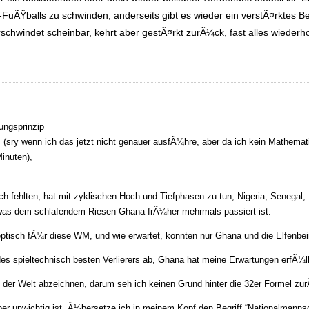
uÃŸballs zu schwinden, anderseits gibt es wieder ein verstÃ¤rktes Be
chwindet scheinbar, kehrt aber gestÃ¤rkt zurÃ¼ck, fast alles wiederhol
ungsprinzip
t, (sry wenn ich das jetzt nicht genauer ausfÃ¼hre, aber da ich kein Mathema
Minuten),
lich fehlten, hat mit zyklischen Hoch und Tiefphasen zu tun, Nigeria, Senega
, was dem schlafendem Riesen Ghana frÃ¼her mehrmals passiert ist.
eptisch fÃ¼r diese WM, und wie erwartet, konnten nur Ghana und die Elfenbe
 spieltechnisch besten Verlierers ab, Ghana hat meine Erwartungen erfÃ¼ll
 der Welt abzeichnen, darum seh ich keinen Grund hinter die 32er Formel zu
ber unwichtig ist, Ã¼bersetze ich in meinem Kopf den Begriff “Nationalmanns