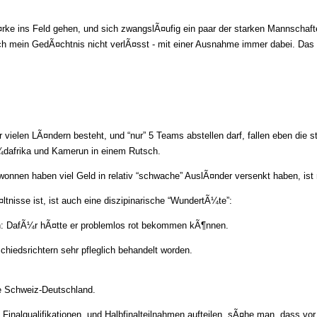
tÃ¤rke ins Feld gehen, und sich zwangslÃ¤ufig ein paar der starken Mannschafte
ch mein GedÃ¤chtnis nicht verlÃ¤sst - mit einer Ausnahme immer dabei. Das 
r vielen LÃ¤ndern besteht, und “nur” 5 Teams abstellen darf, fallen eben die
¼dafrika und Kamerun in einem Rutsch.
onnen haben viel Geld in relativ “schwache” AuslÃ¤nder versenkt haben, ist 
tnisse ist, ist auch eine diszipinarische “WundertÃ¼te”:
ch: DafÃ¼r hÃ¤tte er problemlos rot bekommen kÃ¶nnen.
chiedsrichtern sehr pfleglich behandelt worden.
le Schweiz-Deutschland.
nalqualifikationen, und Halbfinalteilnahmen aufteilen, sÃ¤he man, dass v