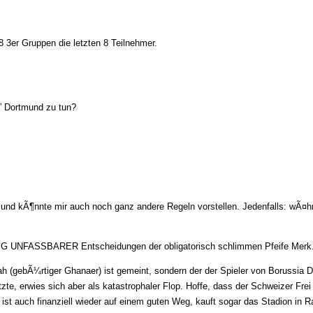
8 3er Gruppen die letzten 8 Teilnehmer.
” Dortmund zu tun?
 und kÃ¶nnte mir auch noch ganz andere Regeln vorstellen. Jedenfalls: wÃ¤h
LIG UNFASSBARER Entscheidungen der obligatorisch schlimmen Pfeife Merk
oah (gebÃ¼rtiger Ghanaer) ist gemeint, sondern der der Spieler von Borussi
tzte, erwies sich aber als katastrophaler Flop. Hoffe, dass der Schweizer F
t auch finanziell wieder auf einem guten Weg, kauft sogar das Stadion in R