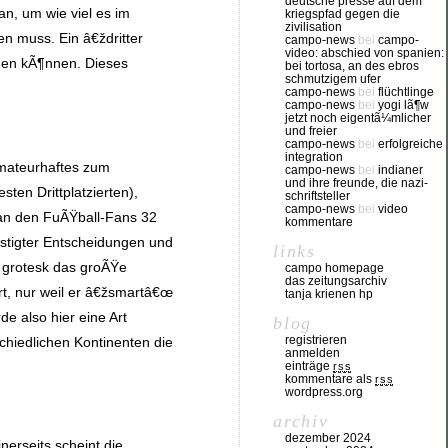
deutsche presse auf dem
n, um wie viel es im
kriegspfad gegen die
zivilisation
 muss. Ein â€ždritter
campo-news
bei
campo-
video: abschied von spanien:
iden kÃ¶nnen. Dieses
bei tortosa, an des ebros
schmutzigem ufer
campo-news
bei
flüchtlinge
campo-news
bei
yogi lã¶w
jetzt noch eigentã¼mlicher
und freier
campo-news
bei
erfolgreiche
integration
Amateurhaftes zum
campo-news
bei
indianer
und ihre freunde, die nazi-
ten Drittplatzierten),
schriftsteller
campo-news
bei
video
man den FuÃŸball-Fans 32
kommentare
nstigter Entscheidungen und
links
h grotesk das groÃŸe
campo homepage
das zeitungsarchiv
t, nur weil er â€žsmartâ€œ
tanja krienen hp
 also hier eine Art
blog
registrieren
chiedlichen Kontinenten die
anmelden
einträge
rss
kommentare als
rss
wordpress.org
archiv
dezember 2024
erseits scheint die