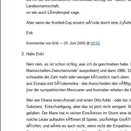
Landesmannschaft,
so wie auch LÃ¤nderspiel sage.
Aber wenn der Konfed-Cup ersetzt wÃ¼rde durch eine 2-jÃ¤h
Erik
Kommentar von Erik — 25. Juni 2006 @
00:50
Hallo Erik!
Nein nein, es ist schon richtig, was ich da geschrieben habe.
Mannschaften-Zwischenrunde” ausprobiert) und dann 1986, 199
schraubte die Zahl mehr oder weniger kÃ¼nstlich nach oben.
aus Europa und SÃ¼damerika - das Ausscheiden des vÃ¶llig
(nur die sympathischen Mexicaner und Australier retteten die
Wer wie Ghana einen Amoah und einen Otto Addo - oder bis vor
Substanz. Entschuldigung, aber das ist jetzt nicht arrogant
gefallen. Der Mann hat in seinen EinsÃ¤tzen im Sturm eine der
solche Leute auflaufen kÃ¶nnen (8 Spiele, unzÃ¤hlige GroÃ
dÃ¼rfen, und wÃ¤re es auch nicht, wenn nicht der Empathie-A