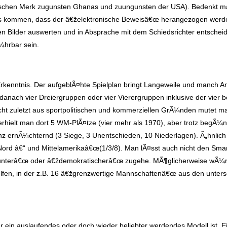
utschen Merk zugunsten Ghanas und zuungunsten der USA). Bedenkt ma
s kommen, dass der â€želektronische Beweisâ€œ herangezogen werden
den Bilder auswerten und in Absprache mit dem Schiedsrichter entsche
¼hrbar sein.
 Erkenntnis. Der aufgeblÃ¤hte Spielplan bringt Langeweile und manch 
nach vier Dreiergruppen oder vier Vierergruppen inklusive der vier bes
ht zuletzt aus sportpolitischen und kommerziellen GrÃ¼nden mutet 
erhielt man dort 5 WM-PlÃ¤tze (vier mehr als 1970), aber trotz begÃ¼
lanz ernÃ¼chternd (3 Siege, 3 Unentschieden, 10 Niederlagen). Ã„hnlic
ord â€“ und Mittelamerikaâ€œ(1/3/8). Man lÃ¤sst auch nicht den Smar
unterâ€œ oder â€ždemokratischerâ€œ zugehe. MÃ¶glicherweise wÃ¼rde
lfen, in der z.B. 16 â€žgrenzwertige Mannschaftenâ€œ aus den unters
ein auslaufendes oder doch wieder beliebter werdendes Modell ist. Ein