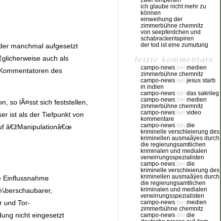
zwei filmperlen
ich glaube nicht mehr zu
können
einweihung der
zimmerbühne chemnitz
von seepferdchen und
schabrackentapiren
der tod ist eine zumutung
e der manchmal aufgesetzt
¶glicherweise auch als
letzte kommentare
campo-news
bei
medien
en Kommentatoren des
zimmerbühne chemnitz
campo-news
bei
jesus starb
in indien
campo-news
bei
das sakrileg
campo-news
bei
medien
 so lÃ¤sst sich feststellen,
zimmerbühne chemnitz
campo-news
bei
video
r ist als der Tiefpunkt von
kommentare
campo-news
bei
die
Ruf â€žManipulationâ€œ
kriminelle verschleierung des
kriminellen ausmaãÿes durch
die regierungsamtlichen
kriminalen und medialen
verwirrungsspezialisten
campo-news
bei
die
kriminelle verschleierung des
kriminellen ausmaãÿes durch
ie Einflussnahme
die regierungsamtlichen
kriminalen und medialen
Ã¼berschaubarer,
verwirrungsspezialisten
 und Tor-
campo-news
bei
medien
zimmerbühne chemnitz
ung nicht eingesetzt
campo-news
bei
die