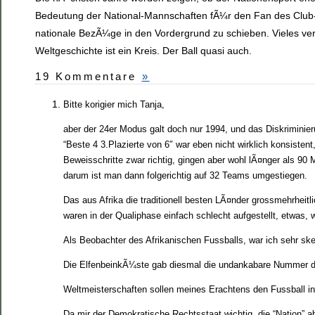
Bedeutung der National-Mannschaften fÃ¼r den Fan des Club-F
nationale BezÃ¼ge in den Vordergrund zu schieben. Vieles vers
Weltgeschichte ist ein Kreis. Der Ball quasi auch.
19 Kommentare
»
Bitte korigier mich Tanja,
aber der 24er Modus galt doch nur 1994, und das Diskriminier
“Beste 4 3.Plazierte von 6″ war eben nicht wirklich konsisten
Beweisschritte zwar richtig, gingen aber wohl lÃ¤nger als 90 
darum ist man dann folgerichtig auf 32 Teams umgestiegen.
Das aus Afrika die traditionell besten LÃ¤nder grossmehrheit
waren in der Qualiphase einfach schlecht aufgestellt, etwas
Als Beobachter des Afrikanischen Fussballs, war ich sehr sk
Die ElfenbeinkÃ¼ste gab diesmal die undankabare Nummer des
Weltmeisterschaften sollen meines Erachtens den Fussball in
Da mir der Demokratische Rechtsstaat wichtig, die “Nation” a