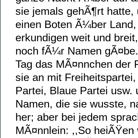
sie jemals gehÃ¶rt hatte,
einen Boten Ã¼ber Land, d
erkundigen weit und breit
noch fÃ¼r Namen gÃ¤be.
Tag das MÃ¤nnchen der Pa
sie an mit Freiheitsparte
Partei, Blaue Partei usw. 
Namen, die sie wusste, n
her; aber bei jedem spra
MÃ¤nnlein: ,,So heiÃŸen w