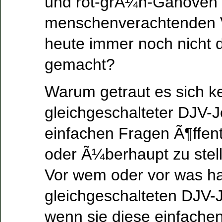
und rot-grÃ¼n-Ganoven 
menschenverachtenden V
heute immer noch nicht 
gemacht?
Warum getraut es sich k
gleichgeschalteter DJV-Jo
einfachen Fragen Ã¶ffentl
oder Ã¼berhaupt zu stel
Vor wem oder vor was h
gleichgeschalteten DJV-J
wenn sie diese einfachen