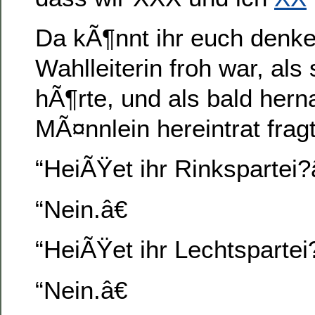
Da kÃ¶nnt ihr euch denke
Wahlleiterin froh war, al
hÃ¶rte, und als bald her
MÃ¤nnlein hereintrat fragt
“HeiÃŸet ihr Rinkspartei?
“Nein.â€
“HeiÃŸet ihr Lechtspartei
“Nein.â€