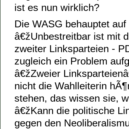
ist es nun wirklich?
Die WASG behauptet auf i
â€žUnbestreitbar ist mit 
zweiter Linksparteien -
zugleich ein Problem au
â€žZweier Linksparteie
nicht die Wahlleiterin hÃ¶
stehen, das wissen sie, w
â€žKann die politische L
gegen den Neoliberalism