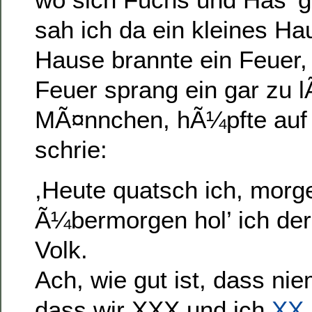
sah ich da ein kleines H
Hause brannte ein Feuer
Feuer sprang ein gar zu l
MÃ¤nnchen, hÃ¼pfte auf
schrie:
,Heute quatsch ich, morg
Ã¼bermorgen hol’ ich der 
Volk.
Ach, wie gut ist, dass n
dass wir XXX und ich
XX