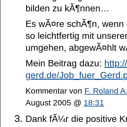
bilden zu kÃ¶nnen…
Es wÃ¤re schÃ¶n, wenn d
so leichtfertig mit unser
umgehen, abgewÃ¤hlt w
Mein Beitrag dazu:
http:
gerd.de/Job_fuer_Gerd.p
Kommentar von
F. Roland A.
August 2005 @
18:31
Dank fÃ¼r die positive Kr