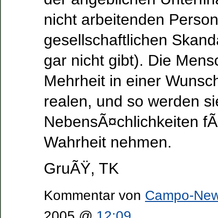
nicht arbeitenden Perso
gesellschaftlichen Skand
gar nicht gibt). Die Mens
Mehrheit in einer Wunschw
realen, und so werden s
NebensÃ¤chlichkeiten fÃ
Wahrheit nehmen.
GruÃŸ, TK
Kommentar von
Campo-Ne
2005 @
12:09