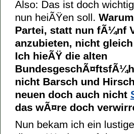
Also: Das ist doch wichti
nun heiÃŸen soll.
Warum 
Partei, statt nun fÃ¼nf 
anzubieten, nicht gleic
Ich hieÃŸ die alten
BundesgeschÃ¤ftsfÃ¼h
nicht Barsch und Hirsc
neuen doch auch nicht
das wÃ¤re doch verwir
Nun bekam ich ein lustige