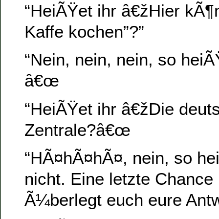
“HeiÃŸet ihr â€žHier kÃ¶
Kaffe kochen”?”
“Nein, nein, nein, so heiÃ
â€œ
“HeiÃŸet ihr â€žDie deuts
Zentrale?â€œ
“HÃ¤hÃ¤hÃ¤, nein, so he
nicht. Eine letzte Chance 
Ã¼berlegt euch eure Antw