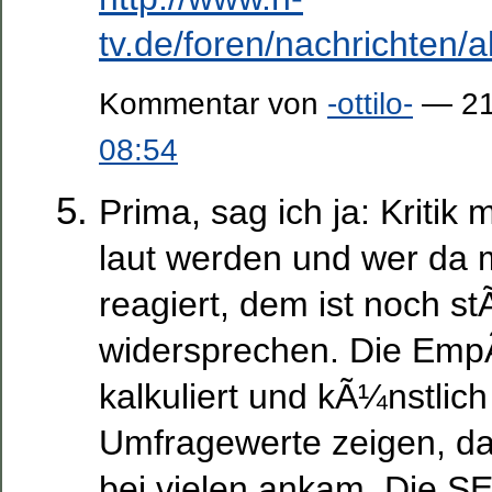
tv.de/foren/nachrichte
Kommentar von
-ottilo-
— 21
08:54
Prima, sag ich ja: Krit
laut werden und wer da
reagiert, dem ist noch st
widersprechen. Die Emp
kalkuliert und kÃ¼nstlich 
Umfragewerte zeigen, das
bei vielen ankam. Die S