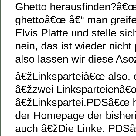
Ghetto herausfinden?â€œ
ghettoâ€œ â€“ man greif
Elvis Platte und stelle si
nein, das ist wieder nicht 
also lassen wir diese Asoz
â€žLinksparteiâ€œ also, 
â€žzwei Linksparteienâ
â€žLinkspartei.PDSâ€œ he
der Homepage der bisher
auch â€žDie Linke. PDS