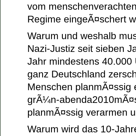
vom menschenverachte
Regime eingeÃ¤schert 
Warum und weshalb muss
Nazi-Justiz seit sieben 
Jahr mindestens 40.000
ganz Deutschland zersch
Menschen planmÃ¤ssig e
grÃ¼n-abenda2010mÃ¤ss
planmÃ¤ssig verarmen u
Warum wird das 10-Jah