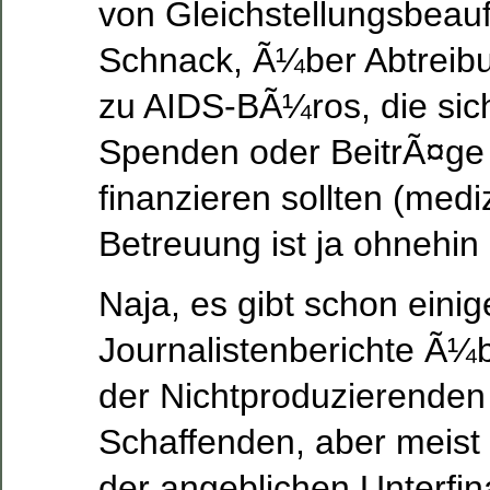
von Gleichstellungsbeauf
Schnack, Ã¼ber Abtreibun
zu AIDS-BÃ¼ros, die sic
Spenden oder BeitrÃ¤ge 
finanzieren sollten (medi
Betreuung ist ja ohnehin 
Naja, es gibt schon einig
Journalistenberichte Ã¼
der Nichtproduzierenden 
Schaffenden, aber meist 
der angeblichen Unterfi