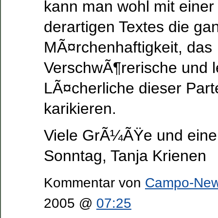
kann man wohl mit einer
derartigen Textes die ga
MÃ¤rchenhaftigkeit, das
VerschwÃ¶rerische und le
LÃ¤cherliche dieser Part
karikieren.
Viele GrÃ¼ÃŸe und ein
Sonntag, Tanja Krienen
Kommentar von
Campo-Ne
2005 @
07:25