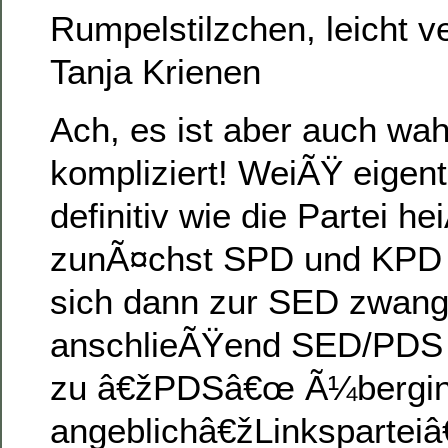
Rumpelstilzchen, leicht v
Tanja Krienen
Ach, es ist aber auch wa
kompliziert! WeiÃŸ eigent
definitiv wie die Partei he
zunÃ¤chst SPD und KPD 
sich dann zur SED zwangs
anschlieÃŸend SED/PDS 
zu â€žPDSâ€œ Ã¼berging
angeblichâ€žLinkspartei