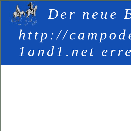
Der neue B
http://campod
1and1.net err