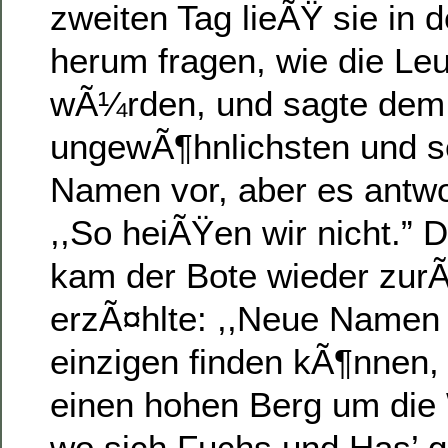
zweiten Tag lieÃŸ sie in 
herum fragen, wie die Le
wÃ¼rden, und sagte dem
ungewÃ¶hnlichsten und s
Namen vor, aber es antwo
,,So heiÃŸen wir nicht.” D
kam der Bote wieder zur
erzÃ¤hlte: ,,Neue Namen 
einzigen finden kÃ¶nnen, 
einen hohen Berg um die
wo sich Fuchs und Has’ g