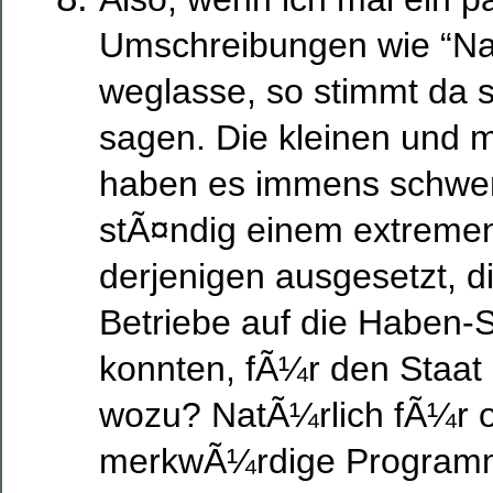
Umschreibungen wie “Naz
weglasse, so stimmt da s
sagen. Die kleinen und m
haben es immens schwer
stÃ¤ndig einem extremen
derjenigen ausgesetzt, di
Betriebe auf die Haben-S
konnten, fÃ¼r den Staat
wozu? NatÃ¼rlich fÃ¼r o
merkwÃ¼rdige Program