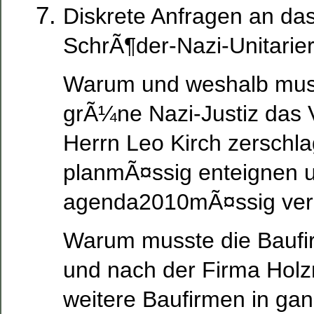
Diskrete Anfragen an da
SchrÃ¶der-Nazi-Unitarie
Warum und weshalb muss
grÃ¼ne Nazi-Justiz das
Herrn Leo Kirch zerschl
planmÃ¤ssig enteignen 
agenda2010mÃ¤ssig ve
Warum musste die Bauf
und nach der Firma Holz
weitere Baufirmen in ga