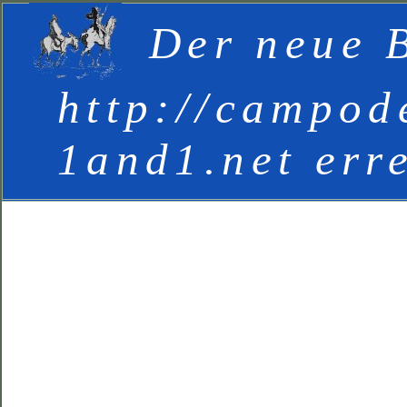
Der neue B
http://campod
1and1.net err