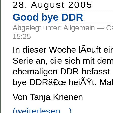
28. August 2005
Good bye DDR
Abgelegt unter: Allgemein —
15:25
In dieser Woche lÃ¤uft e
Serie an, die sich mit de
ehemaligen DDR befasst
bye DDRâ€œ heiÃŸt. Mal
Von Tanja Krienen
(weiterlesen…)