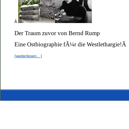
Â
Der Traum zuvor von Bernd Rump
Eine Ostbiographie fÃ¼r die Westlethargie!Â
(weiterlesen…)