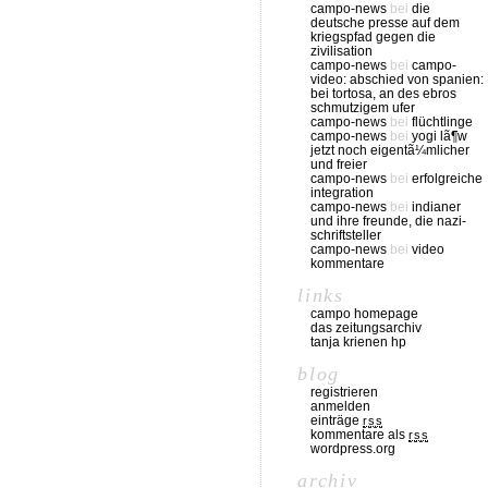
campo-news
bei
die
deutsche presse auf dem
kriegspfad gegen die
zivilisation
campo-news
bei
campo-
video: abschied von spanien:
bei tortosa, an des ebros
schmutzigem ufer
campo-news
bei
flüchtlinge
campo-news
bei
yogi lã¶w
jetzt noch eigentã¼mlicher
und freier
campo-news
bei
erfolgreiche
integration
campo-news
bei
indianer
und ihre freunde, die nazi-
schriftsteller
campo-news
bei
video
kommentare
links
campo homepage
das zeitungsarchiv
tanja krienen hp
blog
registrieren
anmelden
einträge
rss
kommentare als
rss
wordpress.org
archiv