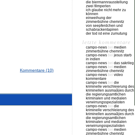
die biermannrausstellung
zwei filmperlen
ich glaube nicht mehr zu
können
einweihung der
zimmerbühne chemnitz
von seepferdchen und
schabrackentapiren
der tod ist eine zumutung
letzte kommentare
campo-news
bei
medien
zimmerbühne chemnitz
campo-news
bei
jesus starb
in indien
campo-news
bei
das sakrileg
campo-news
bei
medien
Kommentare (10)
zimmerbühne chemnitz
campo-news
bei
video
kommentare
campo-news
bei
die
kriminelle verschleierung des
kriminellen ausmaãÿes durch
die regierungsamtlichen
kriminalen und medialen
verwirrungsspezialisten
campo-news
bei
die
kriminelle verschleierung des
kriminellen ausmaãÿes durch
die regierungsamtlichen
kriminalen und medialen
verwirrungsspezialisten
campo-news
bei
medien
zimmerbühne chemnitz