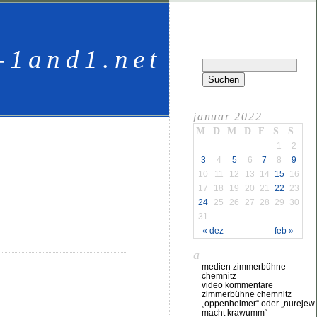
-1and1.net
januar 2022
M
D
M
D
F
S
S
1
2
3
4
5
6
7
8
9
10
11
12
13
14
15
16
17
18
19
20
21
22
23
24
25
26
27
28
29
30
31
« dez
feb »
a
medien zimmerbühne
chemnitz
video kommentare
zimmerbühne chemnitz
„oppenheimer“ oder „nurejew
macht krawumm“