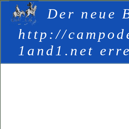
Der neue B
http://campod
1and1.net err