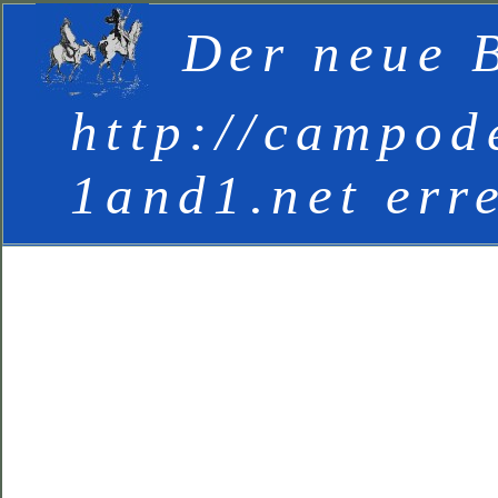
Der neue B
http://campod
1and1.net err