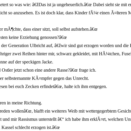
etert so was wie: â€žDas ist ja ungeheuerlich.â€œ Dabei sieht sie mit
icht so anzusehen. Es ist doch klar, dass Kinder fÃ¼r einen Ã¤lteren
mÃ¶chte, dass einer sitzt, soll selbst aufstehen.â€œ
 Osten keine Erziehung genossen?â€œ
il der Generation Ulbricht auf, â€žwir sind gut erzogen worden und die
¤hriger zwei Reihen hinter mir, schwarz gekleidet, mit HÃ¼tchen, Fus
ne auf der speckigen Jacke.
Ostler jetzt schon eine andere Rasse?â€œ frage ich.
der selbsternannte KÃ¤mpfer gegen das Unrecht.
sen bei euch Zecken erfindetâ€œ, halte ich ihm entgegen.
ren in meine Richtung.
eden wollenâ€œ, blafft ein weiteres Weib mit wettergegerbtem Gesich
 und mir Rassismus unterstellt â€“ ich habe ihm erklÃ¤rt, welchen Un
n Kassel schlecht erzogen ist.â€œ