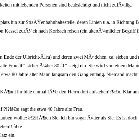
iten mit lebenden Personen sind beabsichtigt und nicht zufÃ¤llig.
latz hin zur StraÃŸenbahnhaltestelle, deren Linien u.a. in Richtun
 Kassel zurÃ¼ck nach Korbach reisen (ein altertÃ¼mlicher Begriff 
gen Ende der Ulbricht-Ã„ra) und deren zwei MÃ¤dchen, ca. sieben und ne
 alte Frau â€“ sicher Ã¼ber 80 â€“ steigt ein. Sie wird von einem Man
ein etwa 80 Jahre alter Mann langsam den Gang entlang. Niemand mach
KÃ¶nnt ihr bitte einmal fÃ¼r den Herrn dort aufstehen!?!â€œ Klar ang
f
!?!?!â€œ sagt die etwa 40 Jahre alte Frau.
glauben wollte: â€žHÃ¶ren Sie, ich bin sogar Ã¤lter als Sie. Es ist doc
tehen!!!â€œ
atz ein.