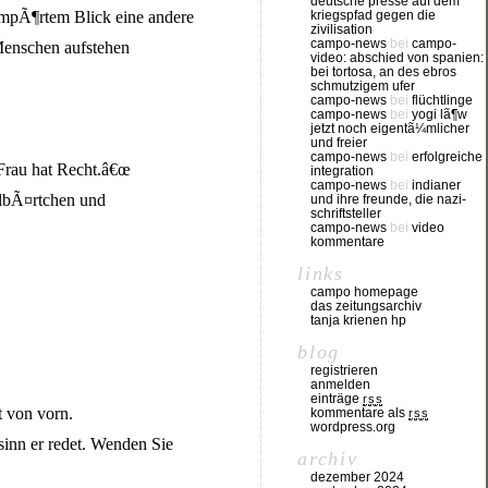
deutsche presse auf dem
 empÃ¶rtem Blick eine andere
kriegspfad gegen die
zivilisation
campo-news
bei
campo-
 Menschen aufstehen
video: abschied von spanien:
bei tortosa, an des ebros
schmutzigem ufer
campo-news
bei
flüchtlinge
campo-news
bei
yogi lã¶w
jetzt noch eigentã¼mlicher
und freier
campo-news
bei
erfolgreiche
 Frau hat Recht.â€œ
integration
campo-news
bei
indianer
elbÃ¤rtchen und
und ihre freunde, die nazi-
schriftsteller
campo-news
bei
video
kommentare
links
campo homepage
das zeitungsarchiv
tanja krienen hp
blog
registrieren
anmelden
einträge
rss
t von vorn.
kommentare als
rss
wordpress.org
sinn er redet. Wenden Sie
archiv
dezember 2024