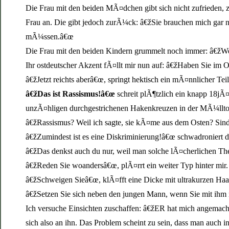
Die Frau mit den beiden MÃ¤dchen gibt sich nicht zufrieden, z
Frau an. Die gibt jedoch zurÃ¼ck: â€žSie brauchen mich gar n
mÃ¼ssen.â€œ
Die Frau mit den beiden Kindern grummelt noch immer: â€žWer 
Ihr ostdeutscher Akzent fÃ¤llt mir nun auf: â€žHaben Sie im
â€žJetzt reichts aberâ€œ, springt hektisch ein mÃ¤nnlicher Te
â€žDas ist Rassismus!â€œ
schreit plÃ¶tzlich ein knapp 18jÃ
unzÃ¤hligen durchgestrichenen Hakenkreuzen in der MÃ¼llton
â€žRassismus? Weil ich sagte, sie kÃ¤me aus dem Osten? Sind 
â€žZumindest ist es eine Diskriminierung!â€œ schwadroniert 
â€žDas denkst auch du nur, weil man solche lÃ¤cherlichen The
â€žReden Sie woandersâ€œ, plÃ¤rrt ein weiter Typ hinter mir.
â€žSchweigen Sieâ€œ, klÃ¤fft eine Dicke mit ultrakurzen Haa
â€žSetzen Sie sich neben den jungen Mann, wenn Sie mit ihm r
Ich versuche Einsichten zuschaffen: â€žER hat mich angemacht
sich also an ihn. Das Problem scheint zu sein, dass man auch i