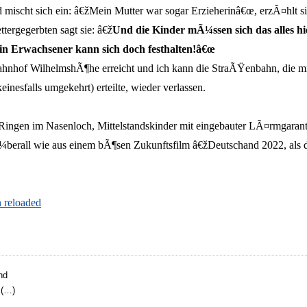
mischt sich ein: â€žMein Mutter war sogar Erzieherinâ€œ, erzÃ¤hlt sie
tergegerbten sagt sie: â€ž
Und die Kinder mÃ¼ssen sich das alles hi
 Ein Erwachsener kann sich doch festhalten!â€œ
er Bahnhof WilhelmshÃ¶he erreicht und ich kann die StraÃŸenbahn, die m
nesfalls umgekehrt) erteilte, wieder verlassen.
en Ringen im Nasenloch, Mittelstandskinder mit eingebauter LÃ¤rmgar
erall wie aus einem bÃ¶sen Zukunftsfilm â€žDeutschand 2022, als di
 reloaded
nd
 (…)