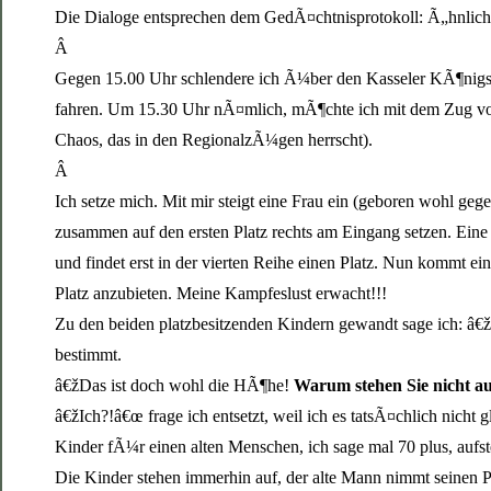
Die Dialoge entsprechen dem GedÃ¤chtnisprotokoll: Ã„hnlichke
Â
Gegen 15.00 Uhr schlendere ich Ã¼ber den Kasseler KÃ¶nigsp
fahren. Um 15.30 Uhr nÃ¤mlich, mÃ¶chte ich mit dem Zug von
Chaos, das in den RegionalzÃ¼gen herrscht).
Â
Ich setze mich. Mit mir steigt eine Frau ein (geboren wohl ge
zusammen auf den ersten Platz rechts am Eingang setzen. Eine
und findet erst in der vierten Reihe einen Platz. Nun kommt 
Platz anzubieten. Meine Kampfeslust erwacht!!!
Zu den beiden platzbesitzenden Kindern gewandt sage ich: â€ž
bestimmt.
â€žDas ist doch wohl die HÃ¶he!
Warum stehen Sie nicht au
â€žIch?!â€œ frage ich entsetzt, weil ich es tatsÃ¤chlich nicht 
Kinder fÃ¼r einen alten Menschen, ich sage mal 70 plus, aufs
Die Kinder stehen immerhin auf, der alte Mann nimmt seinen Pl