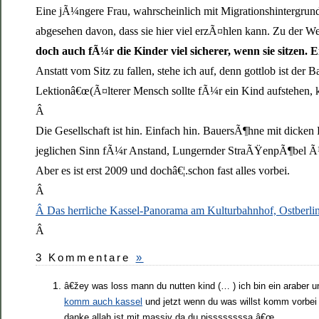
Eine jÃ¼ngere Frau, wahrscheinlich mit Migrationshintergrund 
abgesehen davon, dass sie hier viel erzÃ¤hlen kann. Zu der Wet
doch auch fÃ¼r die Kinder viel sicherer, wenn sie sitzen.
Anstatt vom Sitz zu fallen, stehe ich auf, denn gottlob ist d
Lektionâ€œ(Ã¤lterer Mensch sollte fÃ¼r ein Kind aufstehen, kei
Â
Die Gesellschaft ist hin. Einfach hin. BauersÃ¶hne mit dick
jeglichen Sinn fÃ¼r Anstand, Lungernder StraÃŸenpÃ¶bel Ã¼b
Aber es ist erst 2009 und dochâ€¦.schon fast alles vorbei.
Â
Â Das herrliche Kassel-Panorama am Kulturbahnhof, Ostberlin
Â
3 Kommentare
»
â€žey was loss mann du nutten kind (… ) ich bin ein araber u
komm auch kassel
und jetzt wenn du was willst komm vorbei
danke allah ist mit massiv da du pissssssssa.â€œ