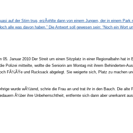
uasi auf der Stirn trug, erzÃ¤hlte dann von einem Jungen, der in einem Par
och alle was davon haben.” Die Antwort soll gewesen sein: “Noch ein Wort un
 05. Januar 2010 Der Streit um einen Sitzplatz in einer Regionalbahn hat in
e Polizei mitteilte, wollte die Seniorin am Montag mit ihrem Behinderten-A
doch FÃ¼ÃŸe und Rucksack abgelegt. Sie weigerte sich, Platz zu machen und
rige wurde wÃ¼tend, schrie die Frau an und trat ihr in den Bauch. Die alte F
dauern Ã¼ber ihre Unbeherrschtheit, entfernte sich dann aber unerkannt aus 