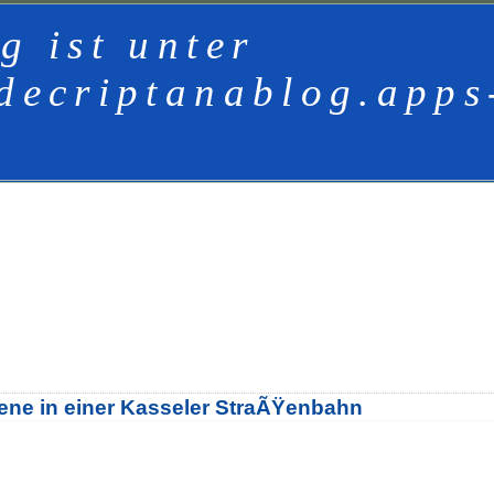
g ist unter
decriptanablog.apps
Szene in einer Kasseler StraÃŸenbahn