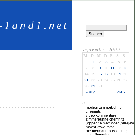
-1and1.net
september 2009
M
D
M
D
F
S
S
1
2
3
4
5
6
7
8
9
10
11
12
13
14
15
16
17
18
19
20
21
22
23
24
25
26
27
28
29
30
« aug
okt »
a
medien zimmerbühne
chemnitz
video kommentare
zimmerbühne chemnitz
„oppenheimer“ oder „nurejew
macht krawumm“
die biermannrausstellung