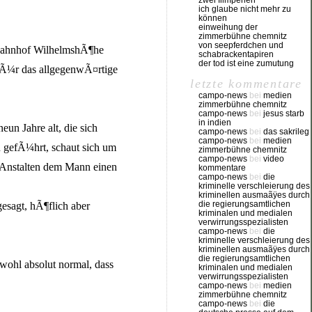
zwei filmperlen
ich glaube nicht mehr zu
können
einweihung der
zimmerbühne chemnitz
von seepferdchen und
g Bahnhof WilhelmshÃ¶he
schabrackentapiren
der tod ist eine zumutung
fÃ¼r das allgegenwÃ¤rtige
letzte kommentare
campo-news
bei
medien
zimmerbühne chemnitz
campo-news
bei
jesus starb
in indien
un Jahre alt, die sich
campo-news
bei
das sakrileg
campo-news
bei
medien
n gefÃ¼hrt, schaut sich um
zimmerbühne chemnitz
campo-news
bei
video
t Anstalten dem Mann einen
kommentare
campo-news
bei
die
kriminelle verschleierung des
kriminellen ausmaãÿes durch
die regierungsamtlichen
esagt, hÃ¶flich aber
kriminalen und medialen
verwirrungsspezialisten
campo-news
bei
die
kriminelle verschleierung des
kriminellen ausmaãÿes durch
die regierungsamtlichen
h wohl absolut normal, dass
kriminalen und medialen
verwirrungsspezialisten
campo-news
bei
medien
zimmerbühne chemnitz
campo-news
bei
die