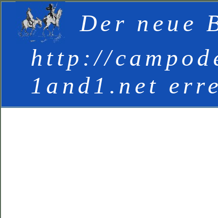
Der neue B
http://campod
1and1.net err