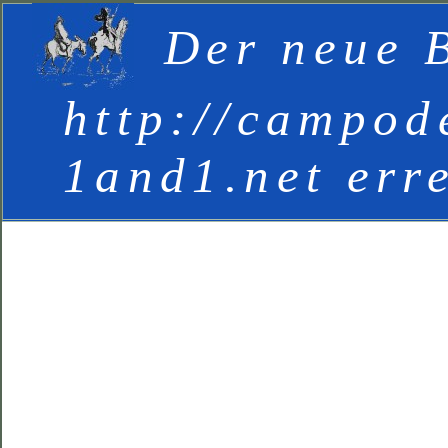
Der neue B
http://campod
1and1.net err