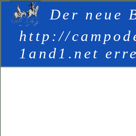
Der neue B
http://campod
1and1.net err