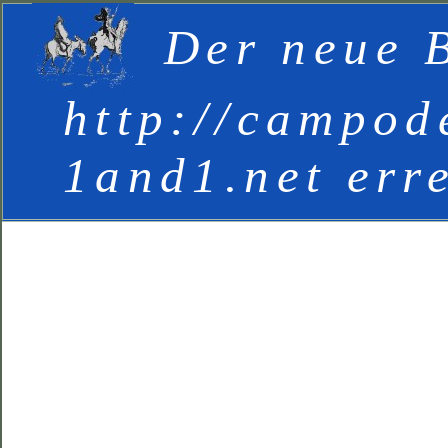
Der neue B
http://campod
1and1.net err