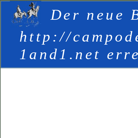
Der neue B
http://campod
1and1.net err