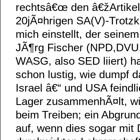
rechtsâ€œ den â€žArtike
20jÃ¤hrigen SA(V)-Trotz
mich einstellt, der sein
JÃ¶rg Fischer (NPD,DVU
WASG, also SED liiert) hal
schon lustig, wie dumpf d
Israel â€“ und USA feindl
Lager zusammenhÃ¤lt, wi
beim Treiben; ein Abgrund
auf, wenn dies sogar mit 