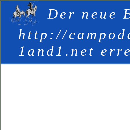
Der neue B
http://campod
1and1.net err