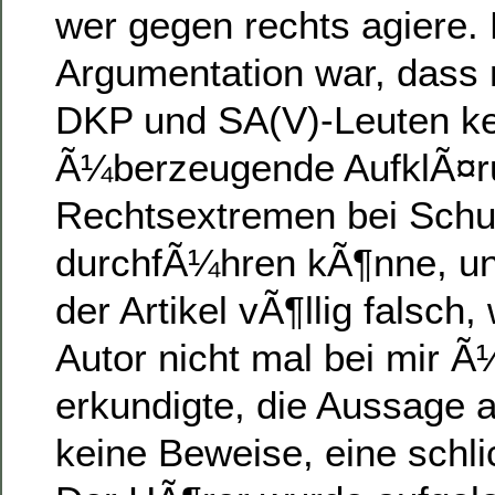
wer gegen rechts agiere.
Argumentation war, dass
DKP und SA(V)-Leuten k
Ã¼berzeugende AufklÃ¤r
Rechtsextremen bei Schu
durchfÃ¼hren kÃ¶nne, und
der Artikel vÃ¶llig falsch,
Autor nicht mal bei mir Ã
erkundigte, die Aussage a
keine Beweise, eine schl