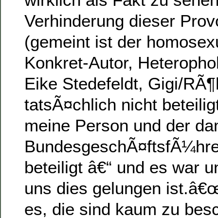
Verhinderung dieser Prov
(gemeint ist der homosexue
Konkret-Autor, Heteropho
Eike Stedefeldt, Gigi/RÃ
tatsÃ¤chlich nicht beteili
meine Person und der da
BundesgeschÃ¤ftsfÃ¼hre
beteiligt â€“ und es war u
uns dies gelungen ist.â€œ
es, die sind kaum zu bes