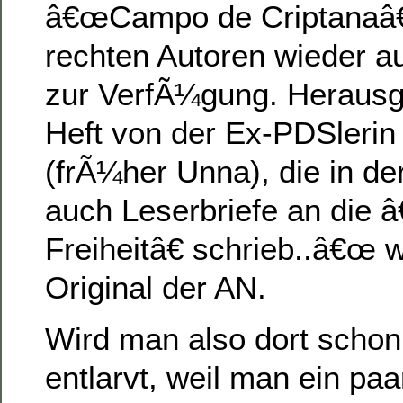
â€œCampo de Criptanaâ€ 
rechten Autoren wieder 
zur VerfÃ¼gung. Herausg
Heft von der Ex-PDSlerin
(frÃ¼her Unna), die in de
auch Leserbriefe an die
Freiheitâ€ schrieb..â€œ 
Original der AN.
Wird man also dort schon
entlarvt, weil man ein paa