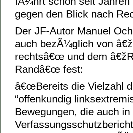
fÃ¼hrt schon seit Jahre
gegen den Blick nach Re
Der JF-Autor Manuel Ochse
auch bezÃ¼glich von â€ž
rechtsâ€œ und dem â€žR
Randâ€œ fest:
â€œBereits die Vielzahl 
“offenkundig linksextremi
Bewegungen, die auch in
Verfassungsschutzberich