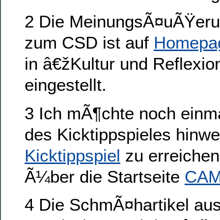
2 Die MeinungsÃ¤uÃŸeru
zum CSD ist auf
Homepag
in â€žKultur und Reflexi
eingestellt.
3 Ich mÃ¶chte noch einma
des Kicktippspieles hinw
Kicktippspiel
zu erreichen
Ã¼ber die Startseite
CA
4 Die SchmÃ¤hartikel aus