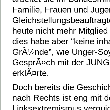
Familie, Frauen und Juge
Gleichstellungsbeauftragt
heute nicht mehr Mitglie
dies habe aber “keine inha
GrÃ¼nde”, wie Unger-So
GesprÃ¤ch mit der JUN
erklÃ¤rte.
Doch bereits die Geschich
nach Rechts ist eng mit 
Linksextremismus verquic