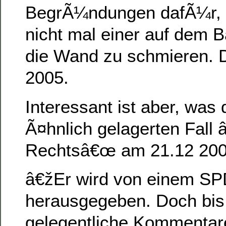
BegrÃ¼ndungen dafÃ¼r, di
nicht mal einer auf dem 
die Wand zu schmieren. 
2005.
Interessant ist aber, was
Ã¤hnlich gelagerten Fall 
Rechtsâ€œ am 21.12 2004
â€žEr wird von einem SP
herausgegeben. Doch bis
gelegentliche Kommenta