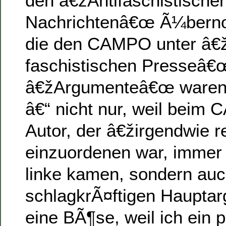
den â€žAntifaschistische
Nachrichtenâ€œ Ã¼bern
die den CAMPO unter â€
faschistischen Presseâ€œ
â€žArgumenteâ€œ ware
â€“ nicht nur, weil beim
Autor, der â€žirgendwie 
einzuordenen war, immer 
linke kamen, sondern au
schlagkrÃ¤ftigen Hauptar
eine BÃ¶se, weil ich ein 