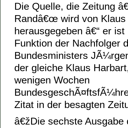
Die Quelle, die Zeitung â
Randâ€œ wird von Klaus 
herausgegeben â€“ er ist 
Funktion der Nachfolger 
Bundesministers JÃ¼rgen T
der gleiche Klaus Harbart,
wenigen Wochen
BundesgeschÃ¤ftsfÃ¼hre
Zitat in der besagten Zeit
â€žDie sechste Ausgabe d