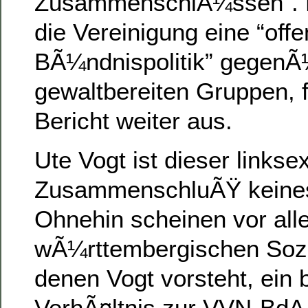
ZusammenschlÃ¼ssen”. Da
die Vereinigung eine “off
BÃ¼ndnispolitik” gegenÃ
gewaltbereiten Gruppen, 
Bericht weiter aus.
Ute Vogt ist dieser links
ZusammenschluÃŸ keinesf
Ohnehin scheinen vor all
wÃ¼rttembergischen Soz
denen Vogt vorsteht, ein
VerhÃ¤ltnis zur VVN-BdA 