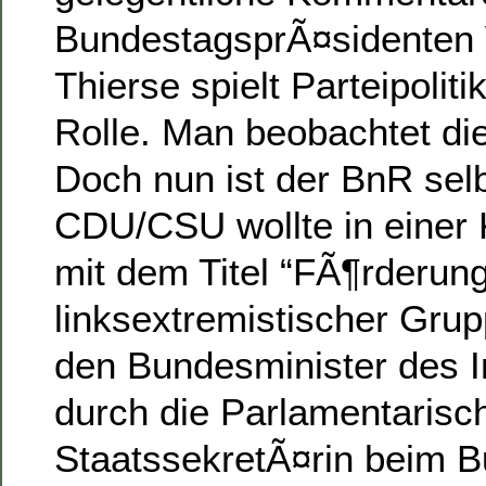
BundestagsprÃ¤sidenten
Thierse spielt Parteipolit
Rolle. Man beobachtet di
Doch nun ist der BnR selb
CDU/CSU wollte in einer 
mit dem Titel “FÃ¶rderun
linksextremistischer Gru
den Bundesminister des I
durch die Parlamentarisc
StaatssekretÃ¤rin beim B