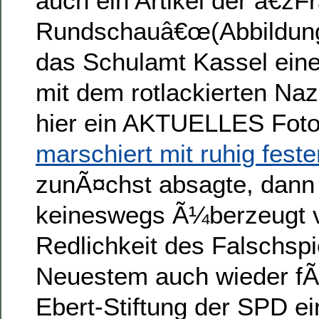
auch ein Artikel der â€žFr
Rundschauâ€œ(Abbildung 
das Schulamt Kassel eine
mit dem rotlackierten Naz
hier ein AKTUELLES Fot
marschiert mit ruhig feste
zunÃ¤chst absagte, dann
keineswegs Ã¼berzeugt 
Redlichkeit des Falschspie
Neuestem auch wieder fÃ¼
Ebert-Stiftung der SPD ei