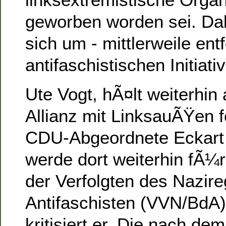
geworben worden sei. Dab
sich um - mittlerweile ent
antifaschistischen Initiati
Ute Vogt, hÃ¤lt weiterhin 
Allianz mit LinksauÃŸen fe
CDU-Abgeordnete Eckart
werde dort weiterhin fÃ¼r
der Verfolgten des Nazir
Antifaschisten (VVN/BdA
kritisiert er. Die nach de