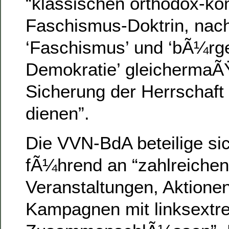
“klassischen orthodox-k
Faschismus-Doktrin, nac
‘Faschismus’ und ‘bÃ¼rge
Demokratie’ gleichermaÃ
Sicherung der Herrschaft 
dienen”.
Die VVN-BdA beteilige si
fÃ¼hrend an “zahlreichen
Veranstaltungen, Aktione
Kampagnen mit linksextr