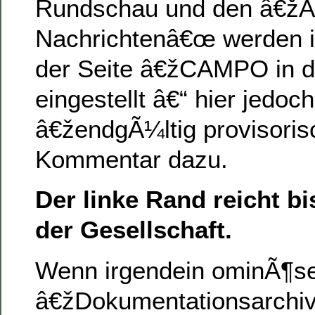
Rundschau und den â€žAn
Nachrichtenâ€œ werden 
der Seite â€žCAMPO in 
eingestellt â€“ hier jedoc
â€žendgÃ¼ltig provisori
Kommentar dazu.
Der linke Rand reicht bis
der Gesellschaft.
Wenn irgendein ominÃ¶s
â€žDokumentationsarchi