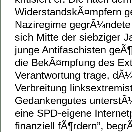
WiderstandskÃ¤mpfern g
Naziregime gegrÃ¼ndete 
sich Mitte der siebziger 
junge Antifaschisten geÃ¶
die BekÃ¤mpfung des Ex
Verantwortung trage, dÃ¼r
Verbreitung linksextremis
Gedankengutes unterstÃ
eine SPD-eigene Internetp
finanziell fÃ¶rdern”, beg