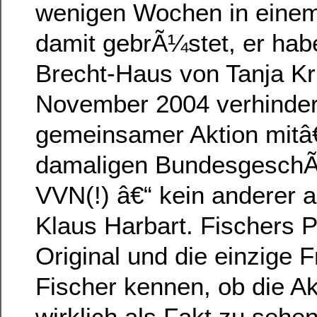
wenigen Wochen in einem
damit gebrÃ¼stet, er hab
Brecht-Haus von Tanja Kr
November 2004 verhindert
gemeinsamer Aktion mitâ€
damaligen BundesgeschÃ
VVN(!) â€“ kein anderer a
Klaus Harbart. Fischers P
Original und die einzige F
Fischer kennen, ob die Ak
wirklich als Fakt zu sehen