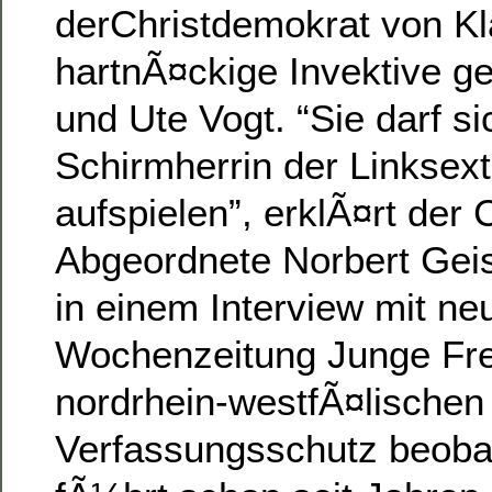
derChristdemokrat von K
hartnÃ¤ckige Invektive 
und Ute Vogt. “Sie darf si
Schirmherrin der Linksex
aufspielen”, erklÃ¤rt der
Abgeordnete Norbert Geis
in einem Interview mit ne
Wochenzeitung Junge Fre
nordrhein-westfÃ¤lischen
Verfassungsschutz beobac