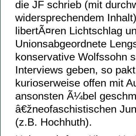
die JF schrieb (mit durc
widersprechendem Inhalt)
libertÃ¤ren Lichtschlag u
Unionsabgeordnete Lengs
konservative Wolfssohn s
Interviews geben, so pakt
kurioserweise offen mit A
ansonsten Ã¼bel gesch
â€žneofaschistischen Ju
(z.B. Hochhuth).