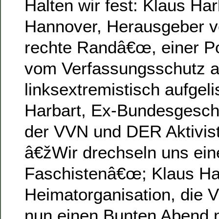
Halten wir fest: Klaus Ha
Hannover, Herausgeber 
rechte Randâ€œ, einer Pos
vom Verfassungsschutz a
linksextremistisch aufgeli
Harbart, Ex-Bundesgesch
der VVN und DER Aktivis
â€žWir drechseln uns ein
Faschistenâ€œ; Klaus Ha
Heimatorganisation, die 
nun einen Bunten Abend 