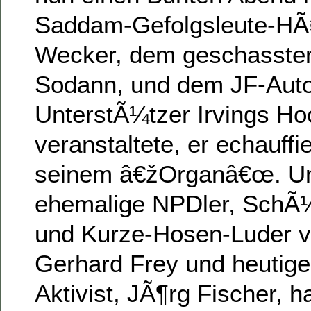
Saddam-Gefolgsleute-HÃ
Wecker, dem geschasste
Sodann, und dem JF-Auto
UnterstÃ¼tzer Irvings Ho
veranstaltete, er echauffie
seinem â€žOrganâ€œ. Un
ehemalige NPDler, SchÃ¼
und Kurze-Hosen-Luder 
Gerhard Frey und heutig
Aktivist, JÃ¶rg Fischer, h