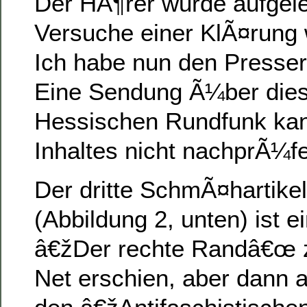
Der HÃ¶rer wurde aufgel
Versuche einer KlÃ¤rung
Ich habe nun den Pressera
Eine Sendung Ã¼ber dies
Hessischen Rundfunk kann
Inhaltes nicht nachprÃ¼f
Der dritte SchmÃ¤hartikel 
(Abbildung 2, unten) ist ei
â€žDer rechte Randâ€œ 
Net erschien, aber dann 