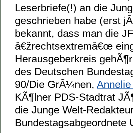
Leserbriefe(!) an die Jung
geschrieben habe (erst j
bekannt, dass man die JF
â€žrechtsextremâ€œ eing
Herausgeberkreis gehÃ¶re
des Deutschen Bundesta
90/Die GrÃ¼nen,
Annelie
KÃ¶lner PDS-Stadtrat JÃ¶
die Junge Welt-Redakteu
Bundestagsabgeordnete U