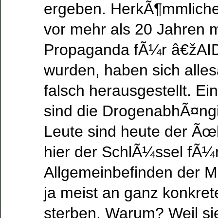
ergeben. HerkÃ¶mmliche 
vor mehr als 20 Jahren m
Propaganda fÃ¼r â€žA
wurden, haben sich alles
falsch herausgestellt. Ei
sind die DrogenabhÃ¤ngi
Leute sind heute der Ã
hier der SchlÃ¼ssel fÃ¼
Allgemeinbefinden der Me
ja meist an ganz konkre
sterben. Warum? Weil si