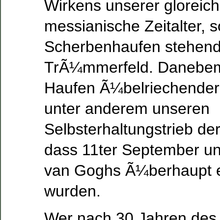
Wirkens unserer gloreich
messianische Zeitalter, 
Scherbenhaufen stehend,
TrÃ¼mmerfeld. Danebem
Haufen Ã¼belriechender
unter anderem unseren
Selbsterhaltungstrieb de
dass 11ter September u
van Goghs Ã¼berhaupt e
wurden.
Wer nach 30 Jahren des