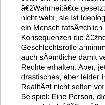
â€žWahrheitâ€œ gesetzt.
nicht wahr, sie ist Ideol
ein Mensch tatsÃ¤chlich 
Konsequenzen die â€ž
Geschlechtsrolle annimmt
auch sÃ¤mtliche damit 
Rechte erhalten. Aber, je
drastisches, aber leider 
RealitÃ¤t nicht selten 
Beispiel: Eine Person, di