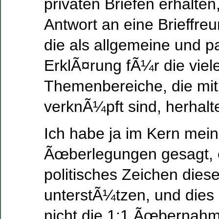
privaten Briefen erhalten,
Antwort an eine Brieffreu
die als allgemeine und p
ErklÃ¤rung fÃ¼r die viel
Themenbereiche, die mi
verknÃ¼pft sind, herhalte
Ich habe ja im Kern mein
Ãœberlegungen gesagt, e
politisches Zeichen dies
unterstÃ¼tzen, und dies 
nicht die 1:1 Ãœbernahm