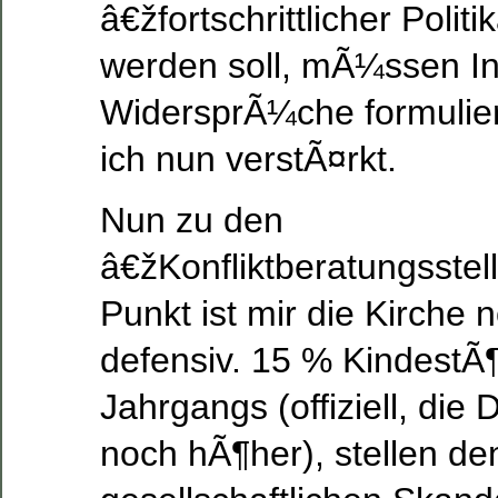
â€žfortschrittlicher Poli
werden soll, mÃ¼ssen In
WidersprÃ¼che formulier
ich nun verstÃ¤rkt.
Nun zu den
â€žKonfliktberatungsste
Punkt ist mir die Kirche n
defensiv. 15 % KindestÃ
Jahrgangs (offiziell, die 
noch hÃ¶her), stellen d