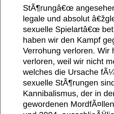
StÃ¶rungâ€œ angesehen
legale und absolut â€žgl
sexuelle Spielartâ€œ be
haben wir den Kampf geg
Verrohung verloren. Wir 
verloren, weil wir nicht 
welches die Ursache fÃ
sexuelle StÃ¶rungen sind
Kannibalismus, der in d
gewordenen MordfÃ¤llen