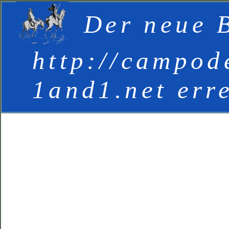
Der neue B
http://campod
1and1.net err