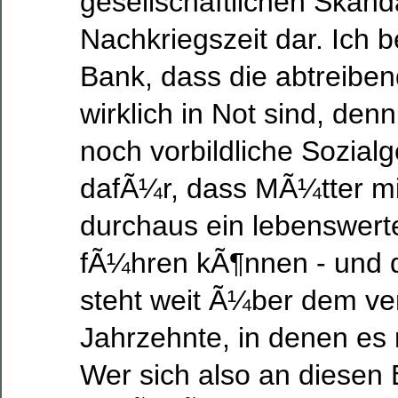
gesellschaftlichen Skand
Nachkriegszeit dar. Ich b
Bank, dass die abtreibe
wirklich in Not sind, de
noch vorbildliche Sozial
dafÃ¼r, dass MÃ¼tter mi
durchaus ein lebenswert
fÃ¼hren kÃ¶nnen - und 
steht weit Ã¼ber dem v
Jahrzehnte, in denen es 
Wer sich also an diesen 