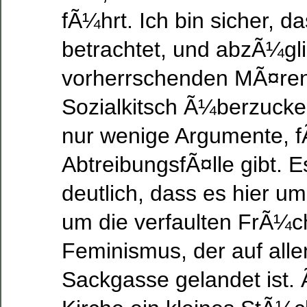
fÃ¼hrt. Ich bin sicher, da
betrachtet, und abzÃ¼gli
vorherrschenden MÃ¤ren, 
Sozialkitsch Ã¼berzucker
nur wenige Argumente, 
AbtreibungsfÃ¤lle gibt.
deutlich, dass es hier um
um die verfaulten FrÃ¼ch
Feminismus, der auf alle
Sackgasse gelandet ist. 