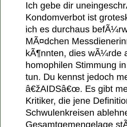
Ich gebe dir uneingesch
Kondomverbot ist grote
ich es durchaus befÃ¼r
MÃ¤dchen Messdienerin
kÃ¶nnten, dies wÃ¼rde a
homophilen Stimmung in 
tun. Du kennst jedoch m
â€žAIDSâ€œ. Es gibt me
Kritiker, die jene Definiti
Schwulenkreisen ablehne
Gesamtgemengelage stÃ