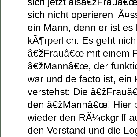
sich jetzt alsâ€žFrauâ€œ
sich nicht operieren lÃ¤ss
ein Mann, denn er ist es
kÃ¶rperlich. Es geht nich
â€žFrauâ€œ mit einem P
â€žMannâ€œ, der funktio
war und de facto ist, ein
verstehst: Die â€žFrau
den â€žMannâ€œ! Hier b
wieder den RÃ¼ckgriff au
den Verstand und die Lo