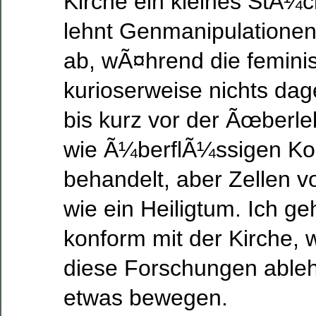
Kirche ein kleines StÃ¼ck
lehnt Genmanipulatione
ab, wÃ¤hrend die feminis
kurioserweise nichts dag
bis kurz vor der Ãœberle
wie Ã¼berflÃ¼ssigen Ko
behandelt, aber Zellen v
wie ein Heiligtum. Ich g
konform mit der Kirche, 
diese Forschungen ablehn
etwas bewegen.