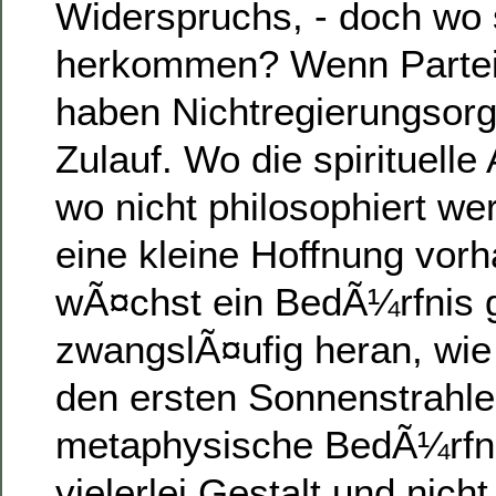
Widerspruchs, - doch wo s
herkommen? Wenn Partei
haben Nichtregierungsorg
Zulauf. Wo die spirituelle
wo nicht philosophiert we
eine kleine Hoffnung vorh
wÃ¤chst ein BedÃ¼rfnis 
zwangslÃ¤ufig heran, wie
den ersten Sonnenstrahl
metaphysische BedÃ¼rfnis
vielerlei Gestalt und nich