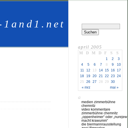
-1and1.net
april 2005
M
D
M
D
F
S
S
1
2
3
4
5
6
7
8
9
10
11
12
13
14
15
16
17
18
19
20
21
22
23
24
25
26
27
28
29
30
« mrz
mai »
a
medien zimmerbühne
chemnitz
video kommentare
zimmerbühne chemnitz
„oppenheimer“ oder „nurejew
macht krawumm“
die biermannrausstellung