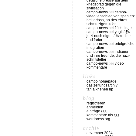
deutsche presse auf dem
kriegspfad gegen die
zivilisation
campo-news
bei
campo-
video: abschied von spanien:
bei tortosa, an des ebros
schmutzigem ufer
campo-news
bei
flüchtlinge
campo-news
bei
yogi lã¶w
jetzt noch eigentã¼mlicher
und freier
campo-news
bei
erfolgreiche
integration
campo-news
bei
indianer
und ihre freunde, die nazi-
schriftsteller
campo-news
bei
video
kommentare
links
campo homepage
das zeitungsarchiv
tanja krienen hp
blog
registrieren
anmelden
einträge
rss
kommentare als
rss
wordpress.org
archiv
dezember 2024