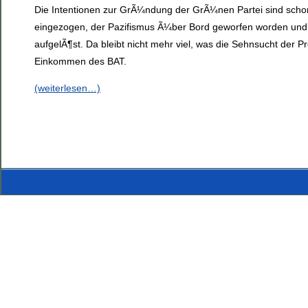
Die Intentionen zur GrÃ¼ndung der GrÃ¼nen Partei sind schon
eingezogen, der Pazifismus Ã¼ber Bord geworfen worden und 
aufgelÃ¶st. Da bleibt nicht mehr viel, was die Sehnsucht der
Einkommen des BAT.
(weiterlesen…)