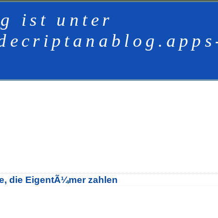
g ist unter
decriptanablog.apps
e, die EigentÃ¼mer zahlen