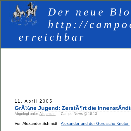
Der neue Blo
http://campo
erreichbar
11. April 2005
GrÃ¼ne Jugend: ZerstÃ¶rt die InnenstÃ¤dt
Abgelegt unter:
Allgemein
— Campo-News @ 18:13
Von Alexander Schmidt -
Alexander und der Gordische Knoten