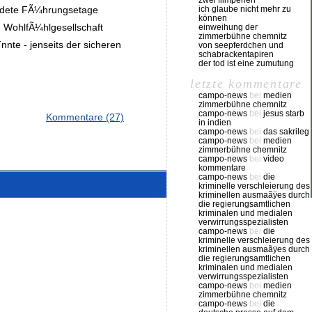
zwei filmperlen
leidete FÃ¼hrungsetage
ich glaube nicht mehr zu
können
 WohlfÃ¼hlgesellschaft
einweihung der
zimmerbühne chemnitz
nte - jenseits der sicheren
von seepferdchen und
schabrackentapiren
der tod ist eine zumutung
letzte kommentare
campo-news
bei
medien
zimmerbühne chemnitz
campo-news
bei
jesus starb
Kommentare (27)
in indien
campo-news
bei
das sakrileg
campo-news
bei
medien
zimmerbühne chemnitz
campo-news
bei
video
kommentare
campo-news
bei
die
kriminelle verschleierung des
kriminellen ausmaãÿes durch
die regierungsamtlichen
kriminalen und medialen
verwirrungsspezialisten
campo-news
bei
die
kriminelle verschleierung des
kriminellen ausmaãÿes durch
die regierungsamtlichen
kriminalen und medialen
verwirrungsspezialisten
campo-news
bei
medien
zimmerbühne chemnitz
campo-news
bei
die