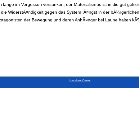
 lange im Vergessen versunken; der Materialismus ist in die gut gek
die WiderstÃ¤ndigkeit gegen das System lÃ¤ngst in der bÃ¼rgerlichen
 Protagonisten der Bewegung und deren AnhÃ¤nger bei Laune halten kÃ¶n
kostenloser Counter