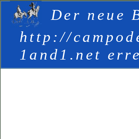
Der neue B
http://campod
1and1.net err