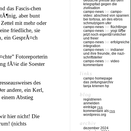
deutsche presse auf dem
kriegspfad gegen die
nd das Fascis-chen
zivilisation
campo-news
bei
campo-
ntÃ¶nig, aber bunt
video: abschied von spanien:
bei tortosa, an des ebros
 Zettel mit mehr oder
schmutzigem ufer
campo-news
bei
flüchtlinge
ne friedliche, sie
campo-news
bei
yogi lã¶w
jetzt noch eigentã¼mlicher
n, ein GesprÃ¤ch
und freier
campo-news
bei
erfolgreiche
integration
campo-news
bei
indianer
und ihre freunde, die nazi-
¤chte” Fotoreporterin
schriftsteller
campo-news
bei
video
ung fÃ¼r die Soester
kommentare
links
campo homepage
resseausweises des
das zeitungsarchiv
tanja krienen hp
er andere, ein Kerl,
blog
 einem Abstieg
registrieren
anmelden
einträge
rss
kommentare als
rss
wordpress.org
r hier nicht! Die
archiv
rum! (nichts
dezember 2024