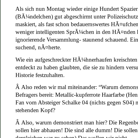
Als sich nun Montag wieder einige Hundert Spazier
(BÃ¼ndelchen) gut abgeschirmt unter Polizeischutz b
maskiert, als fast schon bedauernswertes HÃ¤ufchen
weniger intelligenten SprÃ¼chen in den HÃ¤nden halt
ignorierende Versammlung- staunend schauend. Ei
suchend, nÃ¤herte.
Wie ein aufgeschreckter HÃ¼hnerhaufen kreischten e
entdeckt zu haben glaubten, die sie zu hindern ver
Historie festzuhalten.
Â
Also reden wir mal miteinander: “Warum demonstr
Befragers bereit: Metallic-kupferrote Haarfarbe (He
Fan vom Absteiger Schalke 04 (nichts gegen S04) 
stehenden Kopf?
Â
Also, warum demonstriert man hier? Die Regenbog
sollen hier abhauen! Die sind alle dumm! Die sollen
dergleichen war zu sehen) Das wollen wir nicht…