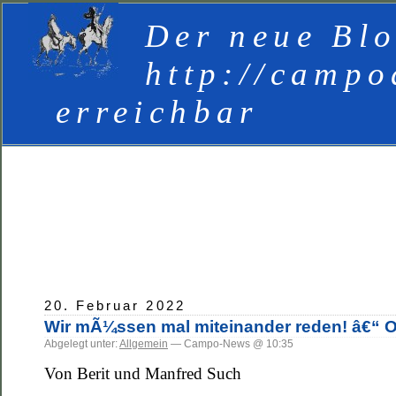
Der neue Blo
http://campo
erreichbar
20. Februar 2022
Wir mÃ¼ssen mal miteinander reden! â€“ O
Abgelegt unter:
Allgemein
— Campo-News @ 10:35
Von Berit und Manfred Such