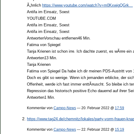
Ã„hnlich
https://www.youtube.com/watch?v=m0KxwigQGrk…
Antifa im Einsatz, Soest
YOUTUBE.COM
Antifa im Einsatz, Soest
Antifa im Einsatz, Soest
AntwortenVorschau entfernen46 Min.
Fatima von Spiegel
Tanja Krienen ist schon irre. Ich dachte zuerst, es wÃ¤re ein 
Antworten13 Min.
Tanja Krienen
Fatima von Spiegel Da habe ich dir meinen PDS-Austritt von 
Doch es gibt so wenige. Wenn ich jemanden erblicke, der sic
Offenheit, werde ich fast immer enttÃ¤uscht. So bleibe ich 
Repression das historisch positive Echo dauernd auf ihrer Sei
Antworten1 Min.
Kommentar von
Campo-News
— 20. Februar 2022 @
17:59
https://www.tag24.de/chemnitz/lokales/party-vorm-frauen-kna
Kommentar von
Campo-News
— 22. Februar 2022 @
15:19