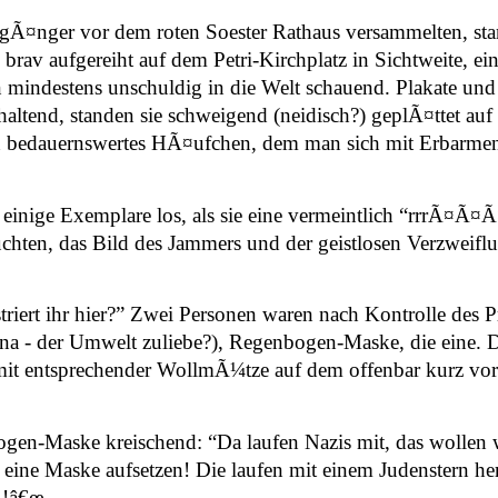
gÃ¤nger vor dem roten Soester Rathaus versammelten, sta
rav aufgereiht auf dem Petri-Kirchplatz in Sichtweite, ei
 mindestens unschuldig in die Welt schauend. Plakate und
end, standen sie schweigend (neidisch?) geplÃ¤ttet auf ei
n bedauernswertes HÃ¤ufchen, dem man sich mit Erbarme
inige Exemplare los, als sie eine vermeintlich “rrrÃ¤Ã¤Ã
suchten, das Bild des Jammers und der geistlosen Verzweifl
iert ihr hier?” Zwei Personen waren nach Kontrolle des P
nna - der Umwelt zuliebe?), Regenbogen-Maske, die eine. D
mit entsprechender WollmÃ¼tze auf dem offenbar kurz vor
en-Maske kreischend: “Da laufen Nazis mit, das wollen wi
 eine Maske aufsetzen! Die laufen mit einem Judenstern he
…!â€œ