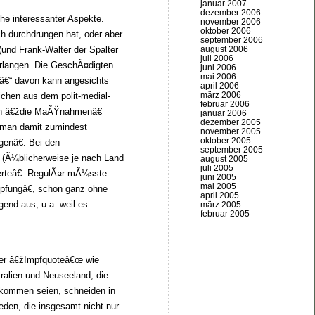
januar 2007
dezember 2006
he interessanter Aspekte.
november 2006
oktober 2006
ch durchdrungen hat, oder aber
september 2006
und Frank-Walter der Spalter
august 2006
juli 2006
verlangen. Die GeschÃ¤digten
juni 2006
mai 2006
 â€“ davon kann angesichts
april 2006
märz 2006
chen aus dem polit-medial-
februar 2006
en â€ždie MaÃŸnahmenâ€
januar 2006
dezember 2005
t man damit zumindest
november 2005
oktober 2005
genâ€. Bei den
september 2005
 (Ã¼blicherweise je nach Land
august 2005
juli 2005
erteâ€. RegulÃ¤r mÃ¼sste
juni 2005
mai 2005
mpfungâ€, schon ganz ohne
april 2005
end aus, u.a. weil es
märz 2005
februar 2005
her â€žImpfquoteâ€œ wie
ralien und Neuseeland, die
ekommen seien, schneiden in
den, die insgesamt nicht nur