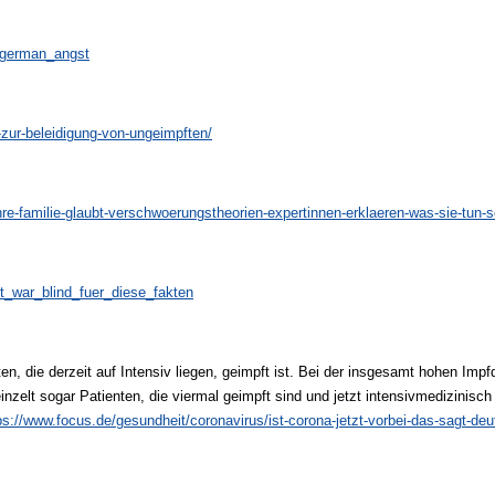
_german_angst
l-zur-beleidigung-von-ungeimpften/
re-familie-glaubt-verschwoerungstheorien-expertinnen-erklaeren-was-sie-tun-
t_war_blind_fuer_diese_fakten
en, die derzeit auf Intensiv liegen, geimpft ist. Bei der insgesamt hohen Imp
ereinzelt sogar Patienten, die viermal geimpft sind und jetzt intensivmedizini
ps://www.focus.de/gesundheit/coronavirus/ist-corona-jetzt-vorbei-das-sagt-deu