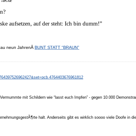
en?
ke aufsetzen, auf der steht: Ich bin dumm!”
enau neun JahrenÂ
BUNT STATT “BRAUN”
=4764397526962427&set=pcb.4764403676961812
0 Vermummte mit Schildern wie “lasst euch Impfen” - gegen 10.000 Demonstra
hrnehmungsgestÃ¶rte halt. Anderseits gibt es wirklich soooo viele Doofe in 