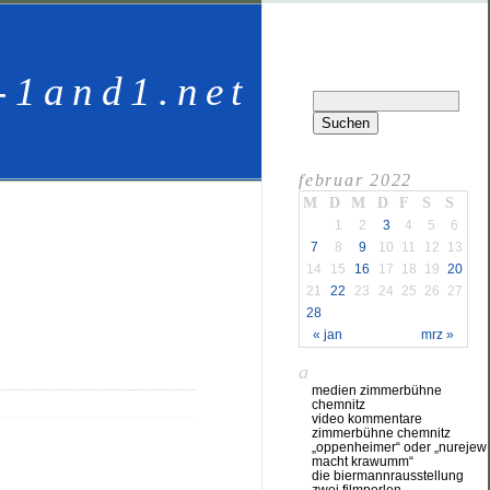
-1and1.net
februar 2022
M
D
M
D
F
S
S
1
2
3
4
5
6
7
8
9
10
11
12
13
14
15
16
17
18
19
20
21
22
23
24
25
26
27
28
« jan
mrz »
a
medien zimmerbühne
chemnitz
video kommentare
zimmerbühne chemnitz
„oppenheimer“ oder „nurejew
macht krawumm“
die biermannrausstellung