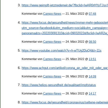
https://www.geimpft-jetztredenwir.de/?fbclid=IwAR0rHY
Kommentar von
Campo-News
— 21. März 2022 @
07:48
https://www.focus.de/gesundheit/news/immer-mehr-geboostert
utm_source=facebook&utm_medium=social&utm_campaign=fac
panorama&ts=202203091310&cid=09032022&fbclid=IwAR2
Kommentar von
Campo-News
— 24. März 2022 @
08:50
https://www.youtube.com/watch?v=h-wTUg2DuQ4&t=11s
Kommentar von
Campo-News
— 25. März 2022 @
13:51
https://www.achgut.com/artikel/corona_an_oder_mit_oder_gar
Kommentar von
Campo-News
— 26. März 2022 @
14:09
https://www.helios-gesundheit.de/qualitaet/impfstatus
Kommentar von
Campo-News
— 26. März 2022 @
14:17
https://www.focus.de/gesundheit/coronavirus/seltene-nebenwi