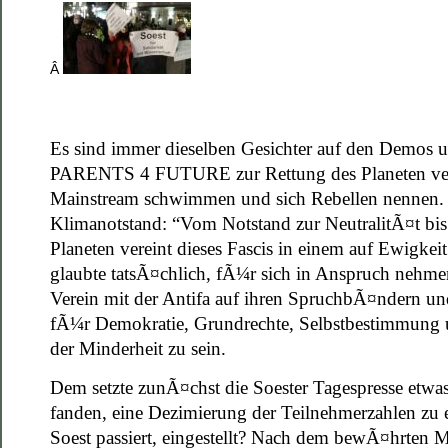
Â
Es sind immer dieselben Gesichter auf den Demos
PARENTS 4 FUTURE zur Rettung des Planeten verans
Mainstream schwimmen und sich Rebellen nennen. D
Klimanotstand: “Vom Notstand zur NeutralitÃ¤t bis 
Planeten vereint dieses Fascis in einem auf Ewig
glaubte tatsÃ¤chlich, fÃ¼r sich in Anspruch nehme
Verein mit der Antifa auf ihren SpruchbÃ¤ndern u
fÃ¼r Demokratie, Grundrechte, Selbstbestimmung u
der Minderheit zu sein.
Dem setzte zunÃ¤chst die Soester Tagespresse etwa
fanden, eine Dezimierung der Teilnehmerzahlen zu e
Soest passiert, eingestellt? Nach dem bewÃ¤hrten 