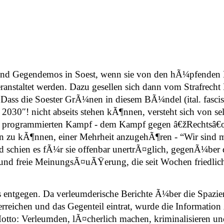
 und Gegendemos in Soest, wenn sie von den hÃ¼pfenden
taltet werden. Dazu gesellen sich dann vom Strafrecht 
ass die Soester GrÃ¼nen in diesem BÃ¼ndel (ital. fascis
2030″! nicht abseits stehen kÃ¶nnen, versteht sich von sel
keit programmierten Kampf - dem Kampf gegen â€žRechtsâ
n zu kÃ¶nnen, einer Mehrheit anzugehÃ¶ren - “Wir sind m
nd schien es fÃ¼r sie offenbar unertrÃ¤glich, gegenÃ¼be
nd freie MeinungsÃ¤uÃŸerung, die seit Wochen friedlich 
s entgegen. Da verleumderische Berichte Ã¼ber die Spazie
rreichen und das Gegenteil eintrat, wurde die Information
Motto: Verleumden, lÃ¤cherlich machen, kriminalisieren u