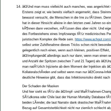
â€žUnd man muss vielleicht auch manches, was angerichtet wo
Erstens zeigt er, wie bereits vielfach angemerkt, dass Stei
bewusst versucht, die Menschen in die Irre zu fÃ¼hren. Den
hat in dieser Hinsicht alleine in den letzten zwei Jahren so
kÃ¶nnen dann verzeihen, mÃ¼ssen dies aber nicht. Und eigen
des Fortbestehens eines Impfzwangs fÃ¼r medizinisches Perso
juristischen Komplex die Rede sein.
https://www.achgut.com/
selbst unter Zuhilfenahme dieses Tricks schon nicht besond
gelegentlich noch einen, wenn auch kleinen, positiven Effekt
â€žImpfungenâ€ allerdings auch nur dann, wenn man einen w
und Anzahl der Spritzen zwischen 7 und 21 Tagen) als â€žUn
man natÃ¼rlich Injizierte ab dem Moment der Injektion als 
KollateralschÃ¤den und selbst wenn man nur â€žCorona-Infekt
deutliche Hinweise gibt, dass das Infektionsrisiko direkt nac
Der Schaden der Masken
Und hier sieht es fÃ¼r die â€žImpf- und MaÃŸnahmen-Champ
SÃ¼dkorea oder Chile laut der Human Mortality Database fÃ¼
beiden LÃ¤nder, die laut Narrativ dank drastischer MaÃŸn
Bezug auf Gesamtsterblichkeit nicht nur ziemlich schlecht a