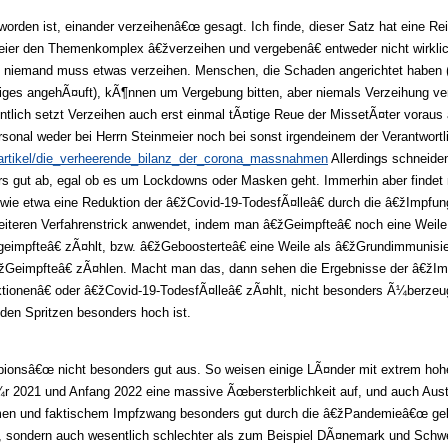
rden ist, einander verzeihenâ€œ gesagt. Ich finde, dieser Satz hat eine Rei
nmeier den Themenkomplex â€žverzeihen und vergebenâ€ entweder nicht wirkli
n niemand muss etwas verzeihen. Menschen, die Schaden angerichtet haben (
 einiges angehÃ¤uft), kÃ¶nnen um Vergebung bitten, aber niemals Verzeihung 
tlich setzt Verzeihen auch erst einmal tÃ¤tige Reue der MissetÃ¤ter voraus
nal weder bei Herrn Steinmeier noch bei sonst irgendeinem der Verantwortli
artikel/die_verheerende_bilanz_der_corona_massnahmen
Allerdings schneid
ers gut ab, egal ob es um Lockdowns oder Masken geht. Immerhin aber finde
, wie etwa eine Reduktion der â€žCovid-19-TodesfÃ¤lleâ€ durch die â€žImpfun
eiteren Verfahrenstrick anwendet, indem man â€žGeimpfteâ€ noch eine Weile
geimpfteâ€ zÃ¤hlt, bzw. â€žGeboosterteâ€ eine Weile als â€žGrundimmunisi
â€žGeimpfteâ€ zÃ¤hlen. Macht man das, dann sehen die Ergebnisse der â€žI
ionenâ€ oder â€žCovid-19-TodesfÃ¤lleâ€ zÃ¤hlt, nicht besonders Ã¼berzeug
h den Spritzen besonders hoch ist.
ionsâ€œ nicht besonders gut aus. So weisen einige LÃ¤nder mit extrem ho
r 2021 und Anfang 2022 eine massive Ãœbersterblichkeit auf, und auch Aust
ahmen und faktischem Impfzwang besonders gut durch die â€žPandemieâ€œ g
b, sondern auch wesentlich schlechter als zum Beispiel DÃ¤nemark und Schwe