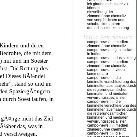
zwei filmperlen
ich glaube nicht mehr zu
können
einweihung der
zimmerbühne chemnitz
von seepferdchen und
schabrackentapiren
der tod ist eine zumutung
letzte kommentare
campo-news
bei
medien
 Kindern und deren
zimmerbühne chemnitz
campo-news
bei
jesus starb
Bedrohte, die mit dem
in indien
campo-news
bei
das sakrileg
) mit und im Soester
campo-news
bei
medien
zimmerbühne chemnitz
bst. Die Rettung des
campo-news
bei
video
kommentare
€œ! Dieses BÃ¼ndel
campo-news
bei
die
kriminelle verschleierung des
ehr”, stand so und im
kriminellen ausmaãÿes durch
die regierungsamtlichen
r den SpaziergÃ¤ngern
kriminalen und medialen
verwirrungsspezialisten
durch Soest laufen, in
campo-news
bei
die
kriminelle verschleierung des
kriminellen ausmaãÿes durch
die regierungsamtlichen
rgÃ¤nge nicht das Ziel
kriminalen und medialen
verwirrungsspezialisten
 Ã¼ber das, was in
campo-news
bei
medien
zimmerbühne chemnitz
nd verschweigen.
campo-news
bei
die