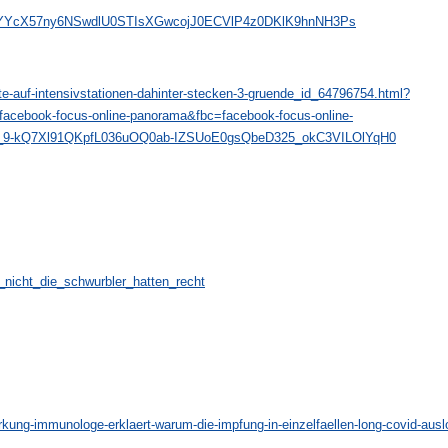
pTJsxYYcX57ny6NSwdlU0STIsXGwcojJ0ECVlP4z0DKlK9hnNH3Ps
e-auf-intensivstationen-dahinter-stecken-3-gruende_id_64796754.html?
ebook-focus-online-panorama&fbc=facebook-focus-online-
w_9-kQ7Xl91QKpfL036uOQ0ab-IZSUoE0gsQbeD325_okC3VILOlYqH0
_nicht_die_schwurbler_hatten_recht
rkung-immunologe-erklaert-warum-die-impfung-in-einzelfaellen-long-covid-au