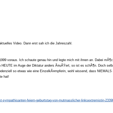
aktuelles Video. Dann erst sah ich die Jahreszahl.
1999 voraus. Ich schaute genau hin und legte mich mit ihnen an. Dabei mÃ¶ch
h HEUTE im Auge der Diktatur anders Ã¤uÃŸert, so ist es schÃ¶n. Doch selbs
tendenziell so etwas wie eine EinzelkÃ¤mpferin, wohl wissend, dass NIEMALS 
te hat!
st-sympathisanten-feiern-geburtstag-von-mutmasslicher-linksextremistin-2339