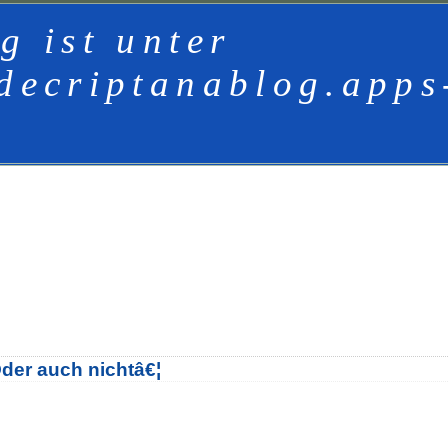
g ist unter
decriptanablog.apps
der auch nichtâ€¦