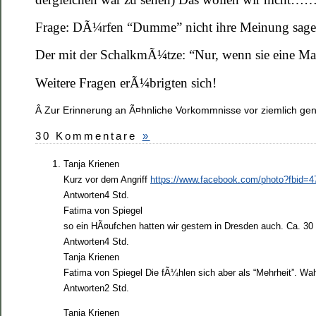
Frage: DÃ¼rfen “Dumme” nicht ihre Meinung sag
Der mit der SchalkmÃ¼tze: “Nur, wenn sie eine Mas
Weitere Fragen erÃ¼brigten sich!
Â Zur Erinnerung an Ã¤hnliche Vorkommnisse vor ziemlich g
30 Kommentare
»
Tanja Krienen
Kurz vor dem Angriff
https://www.facebook.com/photo?fbid
Antworten4 Std.
Fatima von Spiegel
so ein HÃ¤ufchen hatten wir gestern in Dresden auch. Ca. 3
Antworten4 Std.
Tanja Krienen
Fatima von Spiegel Die fÃ¼hlen sich aber als “Mehrheit”. Wa
Antworten2 Std.
Tanja Krienen