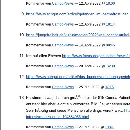
Kommentar von
Campo-News
— 12. April 2022 @
18:00
https://www.achgut.com/artikel/gefangen_im_permafrost_der
Kommentar von
Campo-News
— 12. April 2022 @
18:14
https://jungefreiheit.de/kultur/medien/2022/welt-loescht-artike
Kommentar von
Campo-News
— 14. April 2022 @
08:45
Irre auf allen Ebenen
https://www.focus.de/gesundheit/news/ih
Kommentar von
Campo-News
— 20. April 2022 @
14:39
https://www.achgut.com/artikel/das_bundesverfassungsgerich
Kommentar von
Campo-News
— 25. Mai 2022 @
07:16
Es stimmt zwar, dass ein groÃŸer Teil der 815 Corona-Patient
entsteht hier aber leicht ein verzerrtes Bild. Ja, wir sehen v
Sehr hÃ¤ufig sind diese Menschen allerdings vorerkrankt.
htt
intensivmediziner_id_104384066.html
Kommentar von
Campo-News
— 27. Mai 2022 @
18:41