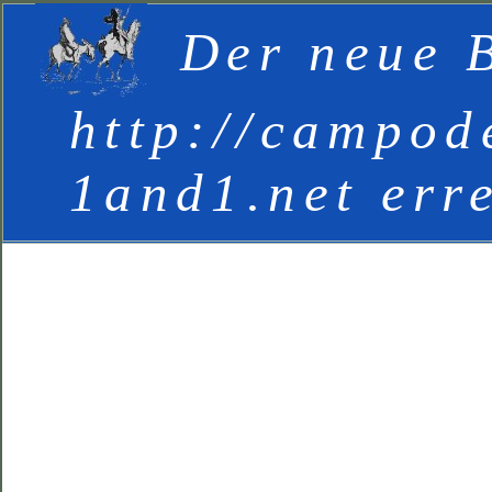
Der neue B
http://campod
1and1.net err