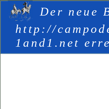
Der neue B
http://campod
1and1.net err