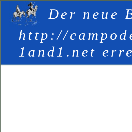
Der neue B
http://campod
1and1.net err