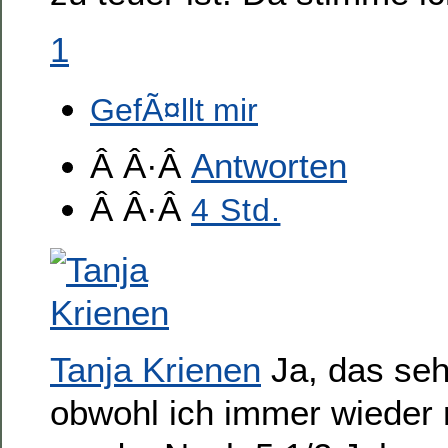
1
GefÃ¤llt mir
Â Â·Â
Antworten
Â Â·Â
4 Std.
Tanja Krienen
Ja, das seh
obwohl ich immer wieder 