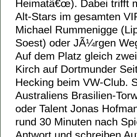
Heimatâ€œ). Dabei trifft
Alt-Stars im gesamten VI
Mi
chael Rummenigge (Lip
Soest) oder JÃ¼rgen We
Auf dem Platz gleich zwei
Kirch auf Dortmunder Sei
Hecking beim VW-Club. S
Australiens Brasilien-Tor
oder Talent Jonas Hofman
rund 30 Minuten nach Sp
Antwort und schreiben Au