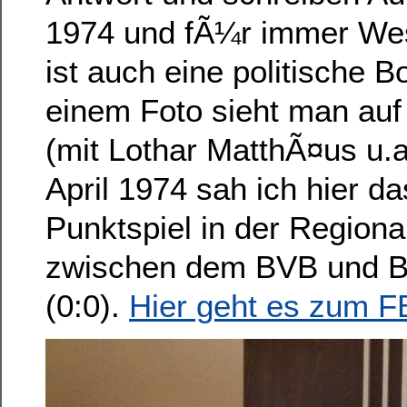
1974 und fÃ¼r immer Wes
ist auch eine politische B
einem Foto sieht man au
(mit Lothar MatthÃ¤us u.a
April 1974 sah ich hier da
Punktspiel in der Regiona
zwischen dem BVB und B
(0:0).
Hier geht es zum F