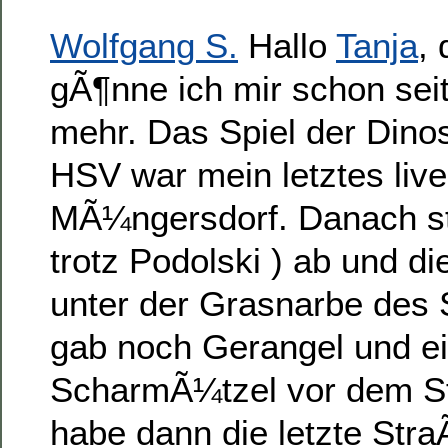
Wolfgang S.
Hallo
Tanja
,
gÃ¶nne ich mir schon seit
mehr. Das Spiel der Dino
HSV war mein letztes live
MÃ¼ngersdorf. Danach st
trotz Podolski ) ab und d
unter der Grasnarbe des 
gab noch Gerangel und ei
ScharmÃ¼tzel vor dem St
habe dann die letzte Str