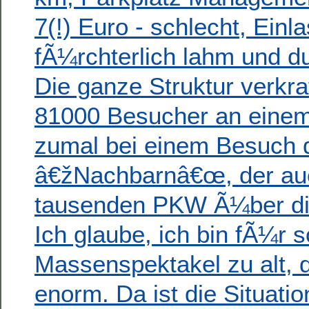
7(!) Euro - schlecht, Einl
fÃ¼rchterlich lahm und d
Die ganze Struktur ve
rkr
81000 Besucher an einem
zumal bei einem Besuch 
â€žNachbarnâ€œ, der au
tausenden PKW Ã¼ber di
Ich glaube, ich bin fÃ¼r s
Massenspektakel zu alt, d
enorm. Da ist die Situati