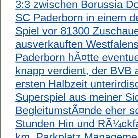
3:3 zwischen Borussia D
SC Paderborn in einem 
Spiel vor 81300 Zuschau
ausverkauften Westfalens
Paderborn hÃ¤tte eventue
knapp verdient, der BVB a
ersten Halbzeit unterirdis
Superspiel aus meiner Sic
BegleitumstÃ¤nde eher s
Stunden Hin und RÃ¼ckfa
km, Parkplatz Manageme