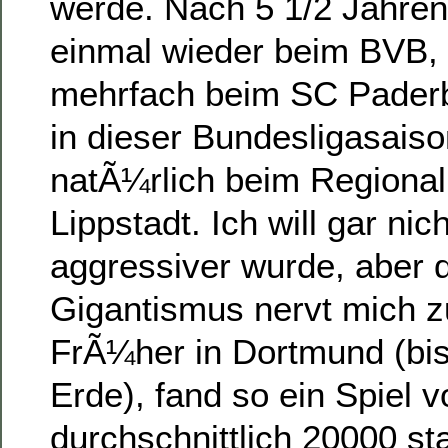
werde. Nach 5 1/2 Jahren
einmal wieder beim BVB,
mehrfach beim SC Pader
in dieser Bundesligasaiso
natÃ¼rlich beim Regionall
Lippstadt. Ich will gar ni
aggressiver wurde, aber 
Gigantismus nervt mich 
FrÃ¼her in Dortmund (bi
Erde), fand so ein Spiel v
durchschnittlich 20000 st