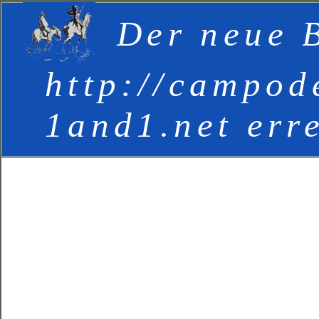
Der neue B
http://campod
1and1.net err