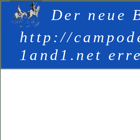
Der neue B
http://campod
1and1.net err