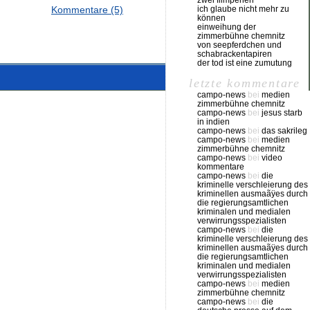
zwei filmperlen
Kommentare (5)
ich glaube nicht mehr zu
können
einweihung der
zimmerbühne chemnitz
von seepferdchen und
schabrackentapiren
der tod ist eine zumutung
letzte kommentare
campo-news
bei
medien
zimmerbühne chemnitz
campo-news
bei
jesus starb
in indien
campo-news
bei
das sakrileg
campo-news
bei
medien
zimmerbühne chemnitz
campo-news
bei
video
kommentare
campo-news
bei
die
kriminelle verschleierung des
kriminellen ausmaãÿes durch
die regierungsamtlichen
kriminalen und medialen
verwirrungsspezialisten
campo-news
bei
die
kriminelle verschleierung des
kriminellen ausmaãÿes durch
die regierungsamtlichen
kriminalen und medialen
verwirrungsspezialisten
campo-news
bei
medien
zimmerbühne chemnitz
campo-news
bei
die