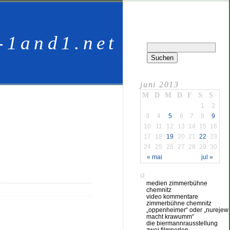
-1and1.net
juni 2013
M
D
M
D
F
S
S
1
2
3
4
5
6
7
8
9
10
11
12
13
14
15
16
17
18
19
20
21
22
23
24
25
26
27
28
29
30
« mai
jul »
a
medien zimmerbühne
chemnitz
video kommentare
zimmerbühne chemnitz
„oppenheimer“ oder „nurejew
macht krawumm“
die biermannrausstellung