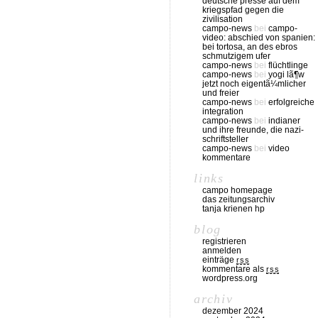
deutsche presse auf dem
kriegspfad gegen die
zivilisation
campo-news
bei
campo-
video: abschied von spanien:
bei tortosa, an des ebros
schmutzigem ufer
campo-news
bei
flüchtlinge
campo-news
bei
yogi lã¶w
jetzt noch eigentã¼mlicher
und freier
campo-news
bei
erfolgreiche
integration
campo-news
bei
indianer
und ihre freunde, die nazi-
schriftsteller
campo-news
bei
video
kommentare
links
campo homepage
das zeitungsarchiv
tanja krienen hp
blog
registrieren
anmelden
einträge
rss
kommentare als
rss
wordpress.org
archiv
dezember 2024