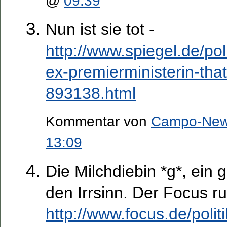
@
09:39
Nun ist sie tot -
http://www.spiegel.de/pol
ex-premierministerin-tha
893138.html
Kommentar von
Campo-Ne
13:09
Die Milchdiebin *g*, ein 
den Irrsinn. Der Focus ru
http://www.focus.de/politi