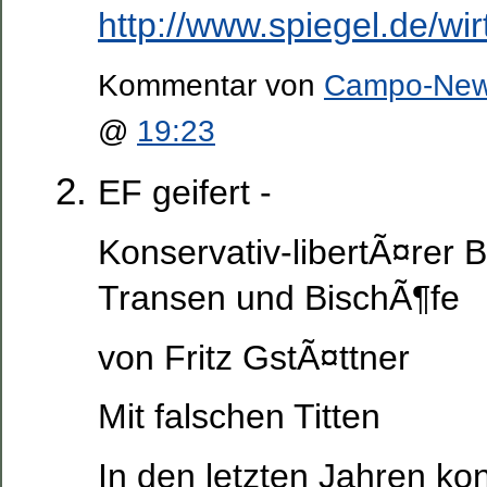
http://www.spiegel.de/wi
Kommentar von
Campo-Ne
@
19:23
EF geifert -
Konservativ-libertÃ¤rer
Transen und BischÃ¶fe
von Fritz GstÃ¤ttner
Mit falschen Titten
In den letzten Jahren ko