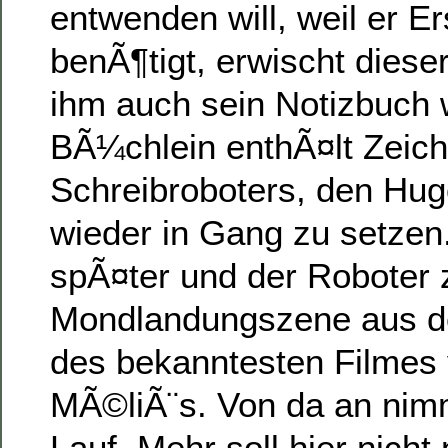
entwenden will, weil er Er
benÃ¶tigt, erwischt diese
ihm auch sein Notizbuch 
BÃ¼chlein enthÃ¤lt Zeic
Schreibroboters, den Hug
wieder in Gang zu setzen.
spÃ¤ter und der Roboter 
Mondlandungszene aus d
des bekanntesten Filmes
MÃ©liÃ¨s. Von da an nimm
Lauf. Mehr soll hier nicht