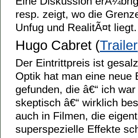
Eine Diskussion erÃ¼brig
resp. zeigt, wo die Gren
Unfug und RealitÃ¤t liegt.
Hugo Cabret
(
Trailer
Der Eintrittpreis ist gesal
Optik hat man eine neue
gefunden, die â€“ ich wa
skeptisch â€“ wirklich be
auch in Filmen, die eigent
superspezielle Effekte sc