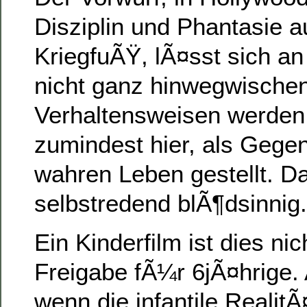
Disziplin und Phantasie 
KriegfuÃŸ, lÃ¤sst sich an
nicht ganz hinwegwische
Verhaltensweisen werden 
zumindest hier, als Gege
wahren Leben gestellt. Da
selbstredend blÃ¶dsinnig.
Ein Kinderfilm ist dies nich
Freigabe fÃ¼r 6jÃ¤hrige. 
wenn die infantile Realit