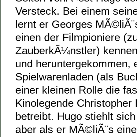
Versteck. Bei einem sein
lernt er Georges MÃ©liÃ¨
einen der Filmpioniere (z
ZauberkÃ¼nstler) kennen,
und heruntergekommen, 
Spielwarenladen (als Buc
einer kleinen Rolle die fa
Kinolegende Christopher 
betreibt. Hugo stiehlt sic
aber als er MÃ©liÃ¨s ein