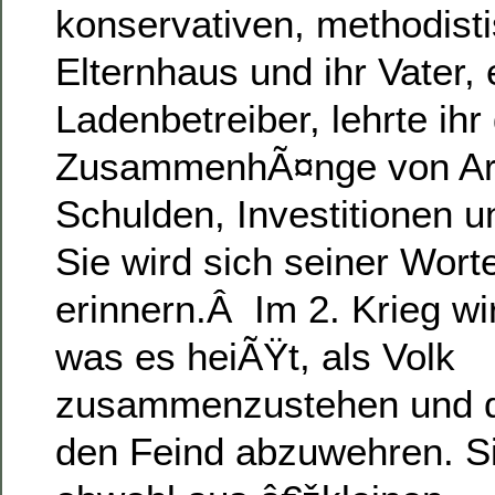
konservativen, methodist
Elternhaus und ihr Vater, 
Ladenbetreiber, lehrte ihr 
ZusammenhÃ¤nge von Arb
Schulden, Investitionen u
Sie wird sich seiner Wor
erinnern.
Â
Im 2. Krieg wi
was es heiÃŸt, als Volk
zusammenzustehen und d
den Feind abzuwehren. Sie