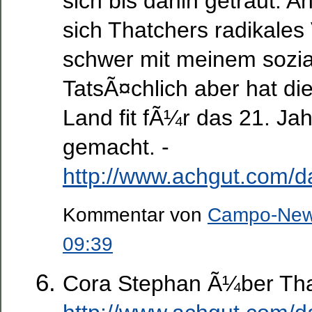
sich bis dahin getraut. A
sich Thatchers radikales
schwer mit meinem sozi
TatsÃ¤chlich aber hat die
Land fit fÃ¼r das 21. Ja
gemacht. -
http://www.achgut.com/d
Kommentar von
Campo-Ne
09:39
Cora Stephan Ã¼ber Tha