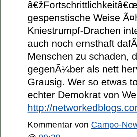
â€žFortschrittlichkeitâ€œ
gespenstische Weise Ã¤hn
Kniestrumpf-Drachen inte
auch noch ernsthaft dafÃ
Menschen zu schaden, di
gegenÃ¼ber als nett her
Grausig. Wer so etwas toll
echter Demokrat von Welt
http://networkedblogs.
Kommentar von
Campo-Ne