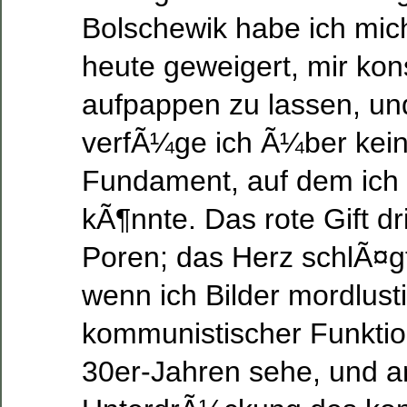
Bolschewik habe ich mic
heute geweigert, mir kons
aufpappen zu lassen, un
verfÃ¼ge ich Ã¼ber kein 
Fundament, auf dem ich
kÃ¶nnte. Das rote Gift dr
Poren; das Herz schlÃ¤g
wenn ich Bilder mordlust
kommunistischer Funkti
30er-Jahren sehe, und a