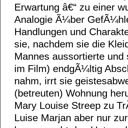
Erwartung â€“ zu einer w
Analogie Ã¼ber GefÃ¼hl
Handlungen und Charakter
sie, nachdem sie die Klei
Mannes aussortierte und 
im Film) endgÃ¼ltig Absc
nahm, irrt sie geistesabw
(betreuten) Wohnung he
Mary Louise Streep zu T
Luise Marjan aber nur zur