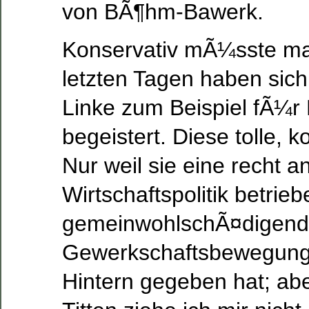
von BÃ¶hm-Bawerk.
Konservativ mÃ¼sste man
letzten Tagen haben sic
Linke zum Beispiel fÃ¼r
begeistert. Diese tolle, 
Nur weil sie eine recht 
Wirtschaftspolitik betrie
gemeinwohlschÃ¤digende
Gewerkschaftsbewegung 
Hintern gegeben hat; ab