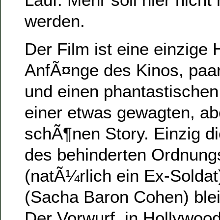
werden.
Der Film ist eine einzig
AnfÃ¤nge des Kinos, paar
und einen phantastischen
einer etwas gewagten, ab
schÃ¶nen Story. Einzig di
des behinderten Ordnun
(natÃ¼rlich ein Ex-Solda
(Sacha Baron Cohen) blei
Der Vorwurf, in Hollywo