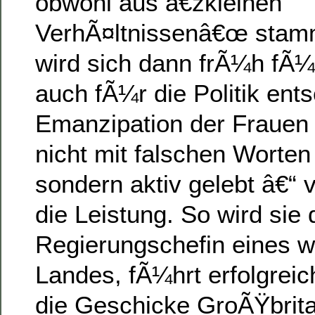
obwohl aus â€žkleinen
VerhÃ¤ltnissenâ€œ stamm
wird sich dann frÃ¼h fÃ¼
auch fÃ¼r die Politik ent
Emanzipation der Frauen 
nicht mit falschen Worten 
sondern aktiv gelebt â€“ 
die Leistung. So wird sie 
Regierungschefin eines w
Landes, fÃ¼hrt erfolgrei
die Geschicke GroÃŸbrit