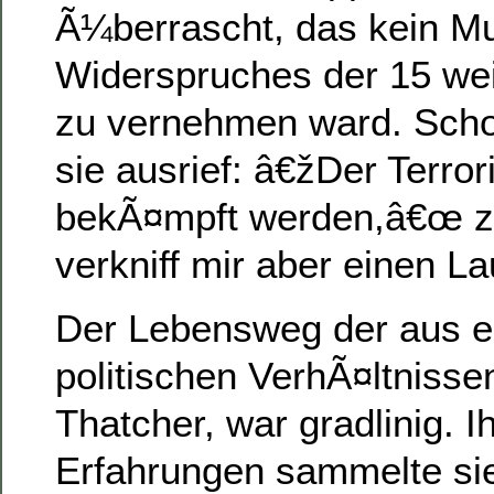
Ã¼berrascht, das kein M
Widerspruches der 15 we
zu vernehmen ward. Schon
sie ausrief: â€žDer Terr
bekÃ¤mpft werden,â€œ zu
verkniff mir aber einen La
Der Lebensweg der aus e
politischen VerhÃ¤ltnis
Thatcher, war gradlinig. I
Erfahrungen sammelte si