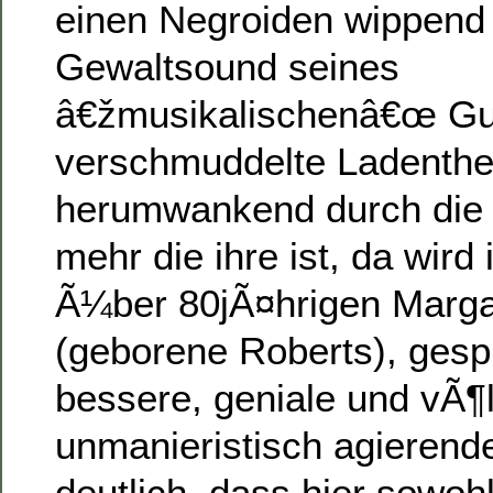
einen Negroiden wippend 
Gewaltsound seines
â€žmusikalischenâ€œ Gus
verschmuddelte Ladenthe
herumwankend durch die S
mehr die ihre ist, da wird 
Ã¼ber 80jÃ¤hrigen Marga
(geborene Roberts), gespi
bessere, geniale und vÃ¶l
unmanieristisch agierend
deutlich, dass hier sowoh