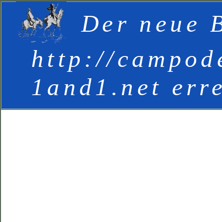
Der neue B
http://campod
1and1.net err