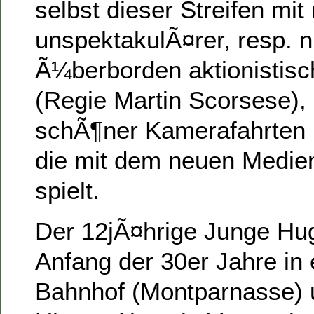
selbst dieser Streifen mit 
unspektakulÃ¤rer, resp. n
Ã¼berborden aktionistis
(Regie Martin Scorsese), 
schÃ¶ner Kamerafahrten u
die mit dem neuen Medien
spielt.
Der 12jÃ¤hrige Junge Hug
Anfang der 30er Jahre in
Bahnhof (Montparnasse) u