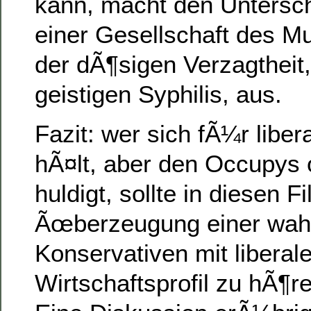
kann, macht den Untersc
einer Gesellschaft des M
der dÃ¶sigen Verzagtheit
geistigen Syphilis, aus.
Fazit: wer sich fÃ¼r liber
hÃ¤lt, aber den Occupys 
huldigt, sollte in diesen 
Ãœberzeugung einer wah
Konservativen mit liberal
Wirtschaftsprofil zu hÃ¶r