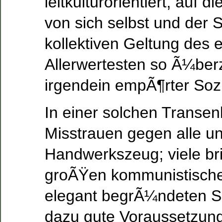
leitkulturorientiert, auf
von sich selbst und der
kollektiven Geltung des 
Allerwertesten so Ã¼ber
irgendein empÃ¶rter Sozi
In einer solchen Transen
Misstrauen gegen alle un
Handwerkszeug; viele br
groÃŸen kommunistischen
elegant begrÃ¼ndeten S
dazu gute Voraussetzunge