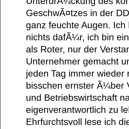
UnterdrÃ¼ckung des kon
GeschwÃ¤tzes in der D
ganz feuchte Augen. Ich
nichts dafÃ¼r, ich bin ei
als Roter, nur der Verst
Unternehmer gemacht und
jeden Tag immer wieder 
bisschen ernster Ã¼ber V
und Betriebswirtschaft 
eigenverantwortlich zu l
Ehrfurchtsvoll lese ich di