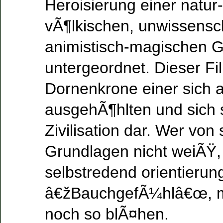
Heroisierung einer natu
vÃ¶lkischen, unwissensc
animistisch-magischen 
untergeordnet. Dieser Fil
Dornenkrone einer sich 
ausgehÃ¶hlten und sich 
Zivilisation dar. Wer von
Grundlagen nicht weiÃŸ, 
selbstredend orientierun
â€žBauchgefÃ¼hlâ€œ, m
noch so blÃ¤hen.