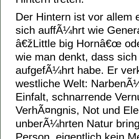
Der Hintern ist vor allem e
sich auffÃ¼hrt wie Gener
â€žLittle big Hornâ€œ ode
wie man denkt, dass sich
aufgefÃ¼hrt habe. Er ver
westliche Welt: NarbenÃ
Einfalt, schnarrende Vern
VerhÃ¤ngnis, Not und Ele
unberÃ¼hrten Natur bring
Person, eigentlich kein M