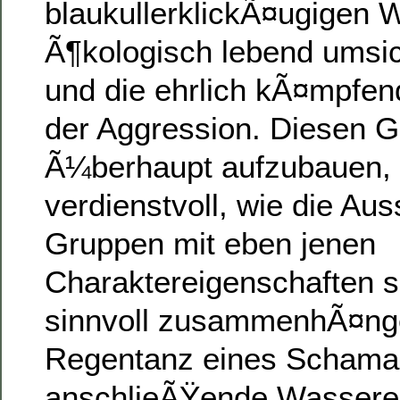
blaukullerklickÃ¤ugigen 
Ã¶kologisch lebend umsi
und die ehrlich kÃ¤mpfe
der Aggression. Diesen 
Ã¼berhaupt aufzubauen, 
verdienstvoll, wie die Aus
Gruppen mit eben jenen
Charaktereigenschaften s
sinnvoll zusammenhÃ¤nge
Regentanz eines Schama
anschlieÃŸende Wassere