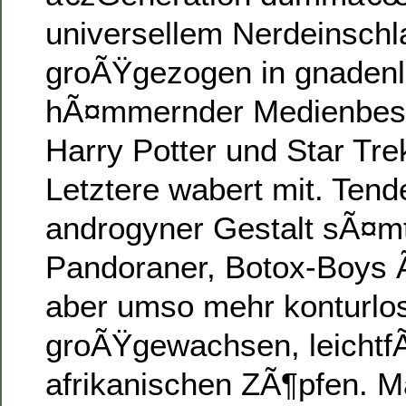
universellem Nerdeinschl
groÃŸgezogen in gnaden
hÃ¤mmernder Medienbesc
Harry Potter und Star Tre
Letztere wabert mit. Tend
androgyner Gestalt sÃ¤mt
Pandoraner, Botox-Boys Ã
aber umso mehr konturlos
groÃŸgewachsen, leichtf
afrikanischen ZÃ¶pfen. M