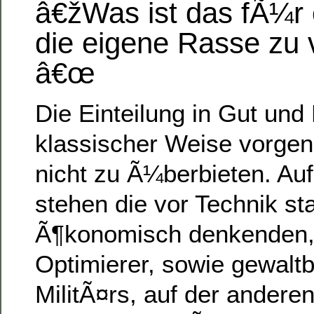
â€žWas ist das fÃ¼r
die eigene Rasse z
â€œ
Die Einteilung in Gut und 
klassischer Weise vorg
nicht zu Ã¼berbieten. Auf
stehen die vor Technik st
Ã¶konomisch denkenden,
Optimierer, sowie gewal
MilitÃ¤rs, auf der anderen