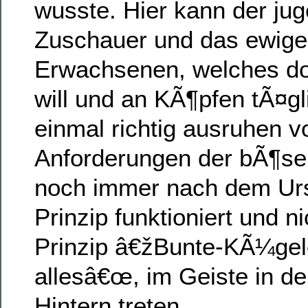
wusste. Hier kann der jug
Zuschauer und das ewige
Erwachsenen, welches do
will und an KÃ¶pfen tÃ¤g
einmal richtig ausruhen v
Anforderungen der bÃ¶sen
noch immer nach dem Ur
Prinzip funktioniert und 
Prinzip â€žBunte-KÃ¼ge
allesâ€œ, im Geiste in d
Hintern treten.