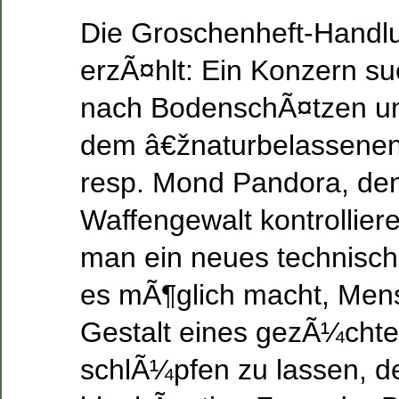
Die Groschenheft-Handlu
erzÃ¤hlt: Ein Konzern su
nach BodenschÃ¤tzen und
dem â€žnaturbelassene
resp. Mond Pandora, den
Waffengewalt kontrolliere
man ein neues technisch
es mÃ¶glich macht, Mens
Gestalt eines gezÃ¼chte
schlÃ¼pfen zu lassen, d