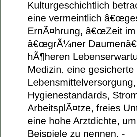
Kulturgeschichtlich betrac
eine vermeintlich â€œge
ErnÃ¤hrung, â€œZeit im 
â€œgrÃ¼ner Daumenâ€ 
hÃ¶heren Lebenserwartu
Medizin, eine gesicherte
Lebensmittelversorgung,
Hygienestandards, Strom
ArbeitsplÃ¤tze, freies 
eine hohe Arztdichte, um
Beispiele zu nennen. -