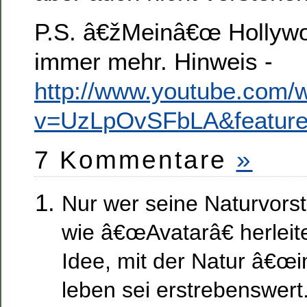
P.S. â€žMeinâ€œ Hollywo
immer mehr. Hinweis -
http://www.youtube.com/
v=UzLpOvSFbLA&feature
7 Kommentare
»
Nur wer seine Naturvorst
wie â€œAvatarâ€ herleit
Idee, mit der Natur â€œi
leben sei erstrebenswert