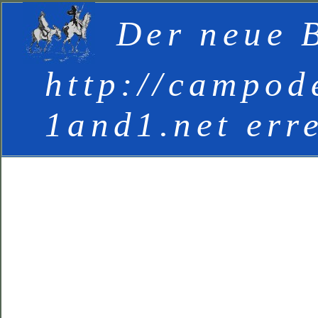
Der neue B
http://campod
1and1.net err