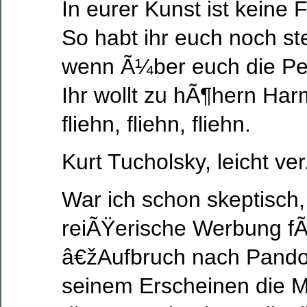
In eurer Kunst ist keine 
So habt ihr euch noch ste
wenn Ã¼ber euch die Pei
Ihr wollt zu hÃ¶hern Ha
fliehn, fliehn, fliehn.
Kurt Tucholsky, leicht ve
War ich schon skeptisch, 
reiÃŸerische Werbung f
â€žAufbruch nach Pand
seinem Erscheinen die Me