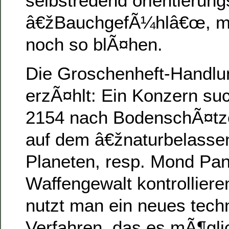
selbstredend orientierun
â€žBauchgefÃ¼hlâ€œ, ma
noch so blÃ¤hen.
Die Groschenheft-Handlun
erzÃ¤hlt: Ein Konzern su
2154 nach BodenschÃ¤tze
auf dem â€žnaturbelass
Planeten, resp. Mond Pan
Waffengewalt kontrollieren
nutzt man ein neues tech
Verfahren, das es mÃ¶gli