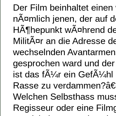
Der Film beinhaltet einen
nÃ¤mlich jenen, der auf d
HÃ¶hepunkt wÃ¤hrend d
MilitÃ¤r an die Adresse d
wechselnden Avantarme
gesprochen ward und der
ist das fÃ¼r ein GefÃ¼hl 
Rasse zu verdammen?â€œ
Welchen Selbsthass muss 
Regisseur oder eine Filmg