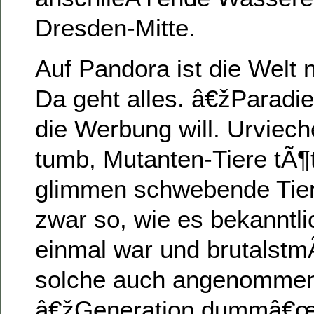
Dresden-Mitte.
Auf Pandora ist die Welt 
Da geht alles. â€žParadi
die Werbung will. Urviec
tumb, Mutanten-Tiere tÃ¶
glimmen schwebende Tier
zwar so, wie es bekanntl
einmal war und brutalstm
solche auch angenommen
â€žGeneration dummâ€œ