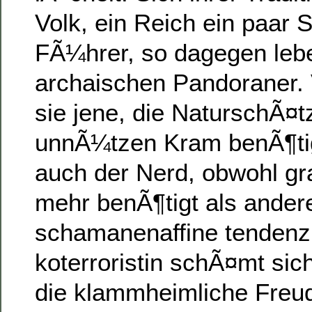
Volk, ein Reich ein paar
FÃ¼hrer, so dagegen leb
archaischen Pandoraner. 
sie jene, die NaturschÃ¤
unnÃ¼tzen Kram benÃ¶ti
auch der Nerd, obwohl gra
mehr benÃ¶tigt als ander
schamanenaffine tendenzi
koterroristin schÃ¤mt sich
die klammheimliche Freud