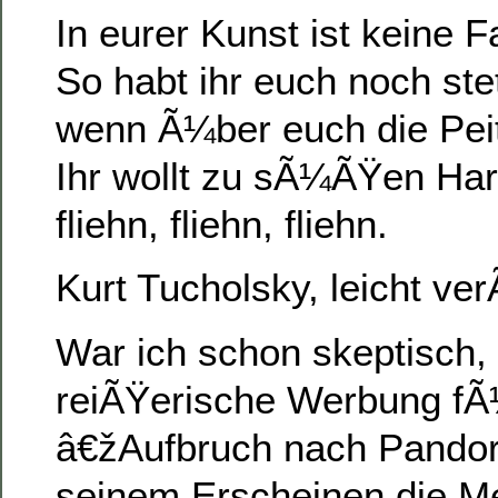
In eurer Kunst ist keine F
So habt ihr euch noch ste
wenn Ã¼ber euch die Pei
Ihr wollt zu sÃ¼ÃŸen Ha
fliehn, fliehn, fliehn.
Kurt Tucholsky, leicht ve
War ich schon skeptisch, 
reiÃŸerische Werbung fÃ
â€žAufbruch nach Pando
seinem Erscheinen die Me