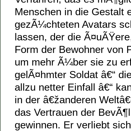
Menschen in die Gestalt 
gezÃ¼chteten Avatars sc
lassen, der die Ã¤uÃŸere
Form der Bewohner von P
um mehr Ã¼ber sie zu erf
gelÃ¤hmter Soldat â€“ die 
allzu netter Einfall â€“ k
in der â€žanderen Welt
das Vertrauen der BevÃ¶
gewinnen. Er verliebt sic