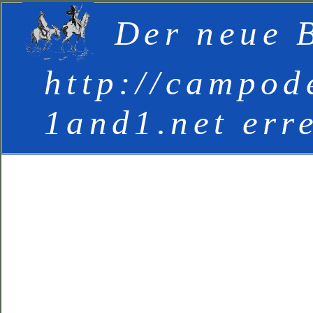
Der neue B
http://campod
1and1.net err