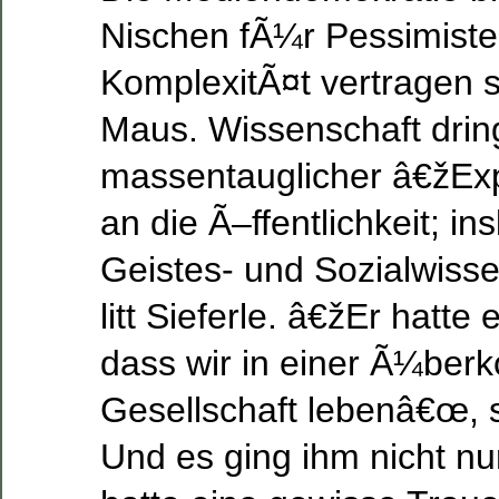
Nischen fÃ¼r Pessimiste
KomplexitÃ¤t vertragen 
Maus. Wissenschaft dring
massentauglicher â€žEx
an die Ã–ffentlichkeit; i
Geistes- und Sozialwisse
litt Sieferle. â€žEr hatte
dass wir in einer Ã¼be
Gesellschaft lebenâ€œ, 
Und es ging ihm nicht nu