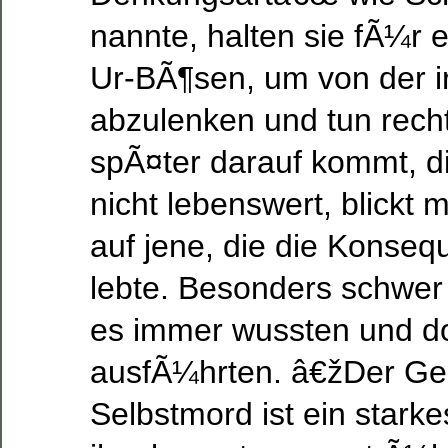
nannte, halten sie fÃ¼r 
Ur-BÃ¶sen, um von der i
abzulenken und tun rech
spÃ¤ter darauf kommt, d
nicht lebenswert, blickt 
auf jene, die die Konseq
lebte. Besonders schwer 
es immer wussten und do
ausfÃ¼hrten. â€žDer Ge
Selbstmord ist ein starkes