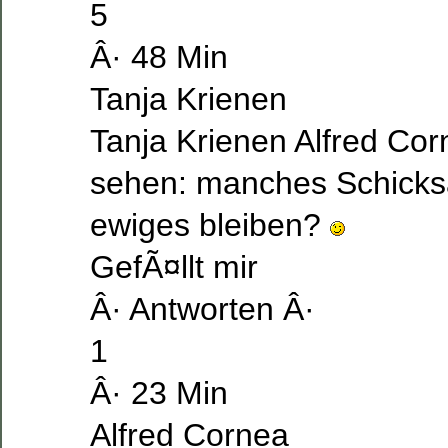
5
Â· 48 Min
Tanja Krienen
Tanja Krienen Alfred Co
sehen: manches Schicks
ewiges bleiben?
GefÃ¤llt mir
Â· Antworten Â·
1
Â· 23 Min
Alfred Cornea