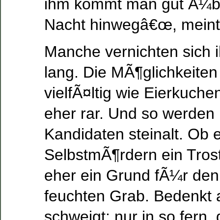
ihm kommt man gut Ã¼b
Nacht hinwegâ€œ, meint
Manche vernichten sich 
lang. Die MÃ¶glichkeiten
vielfÃ¤ltig wie Eierkuche
eher rar. Und so werde
Kandidaten steinalt. Ob 
SelbstmÃ¶rdern ein Tro
eher ein Grund fÃ¼r de
feuchten Grab. Bedenkt 
schweigt; nur in so fern