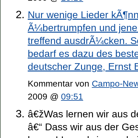
Nur wenige Lieder kÃ¶n
Ã¼bertrumpfen und jene
treffend ausdrÃ¼cken. S
bedarf es dazu des best
deutscher Zunge, Ernst 
Kommentar von
Campo-Ne
2009 @
09:51
â€žWas lernen wir aus d
â€“ Dass wir aus der Ges