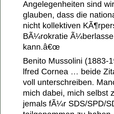
Angelegenheiten sind wir 
glauben, dass die nation
nicht kollektiven KÃ¶rpe
BÃ¼rokratie Ã¼berlass
kann.â€œ
Benito Mussolini (1883-
lfred Cornea … beide Zit
voll unterschreiben. Man
mich dabei, mich selbst 
jemals fÃ¼r SDS/SPD/