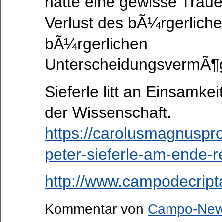
hatte eine gewisse Trau
Verlust des bÃ¼rgerlich
bÃ¼rgerlichen
UnterscheidungsvermÃ
Sieferle litt an Einsamke
der Wissenschaft.
https://carolusmagnuspro
peter-sieferle-am-ende-r
http://www.campodecript
Kommentar von
Campo-Ne