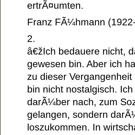
ertrÃ¤umten.
Franz FÃ¼hmann (1922
2.
â€žIch bedauere nicht, da
gewesen bin. Aber ich h
zu dieser Vergangenheit
bin nicht nostalgisch. Ic
darÃ¼ber nach, zum Soz
gelangen, sondern darÃ
loszukommen. In wirtscha