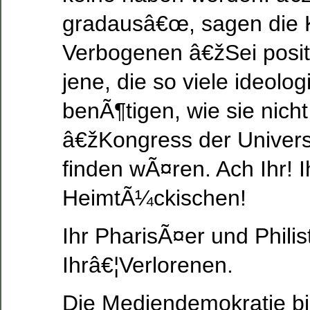
gradausâ€œ, sagen die
Verbogenen â€žSei posit
jene, die so viele ideol
benÃ¶tigen, wie sie nich
â€žKongress der Univer
finden wÃ¤ren. Ach Ihr! I
HeimtÃ¼ckischen!
Ihr PharisÃ¤er und Philis
Ihrâ€¦Verlorenen.
Die Mediendemokratie bie