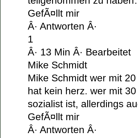
teilgenommen zu habe
GefÃ¤llt mir
Â· Antworten Â·
1
Â· 13 Min Â· Bearbeitet
Mike Schmidt
Mike Schmidt wer mit 20 ke
hat kein herz. wer mit 3
sozialist ist, allerdings a
GefÃ¤llt mir
Â· Antworten Â·