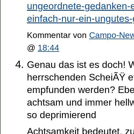
ungeordnete-gedanken-ei
einfach-nur-ein-ungutes-
Kommentar von
Campo-Ne
@
18:44
Genau das ist es doch! W
herrschenden ScheiÃŸ et
empfunden werden? Ebe
achtsam und immer hellwa
so deprimierend
Achtsamkeit bedeutet, zu