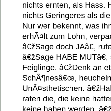
nichts ernten, als Hass. H
nichts Geringeres als di
Nur wer bekennt, was ihm
erhÃ¤lt zum Lohn, verpa
â€žSage doch JAâ€, rufe
â€žSage HABE MUTâ€, 
Feiglinge. â€žDenk an e
SchÃ¶nesâ€œ, heucheln
UnÃ¤sthetischen. â€žHa
raten die, die keine hatt
keine haben werden. â€