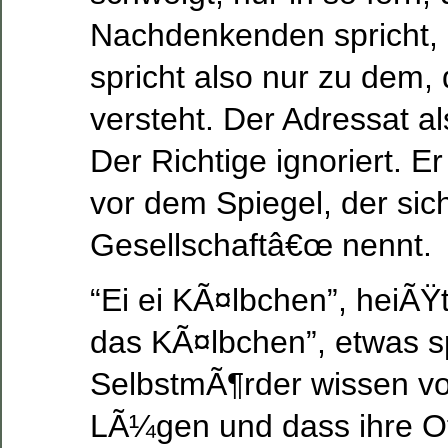
Nachdenkenden spricht, 
spricht also nur zu dem,
versteht. Der Adressat als
Der Richtige ignoriert. E
vor dem Spiegel, der sic
Gesellschaftâ€œ nennt.
“Ei ei KÃ¤lbchen”, heiÃŸt
das KÃ¤lbchen”, etwas s
SelbstmÃ¶rder wissen v
LÃ¼gen und dass ihre O