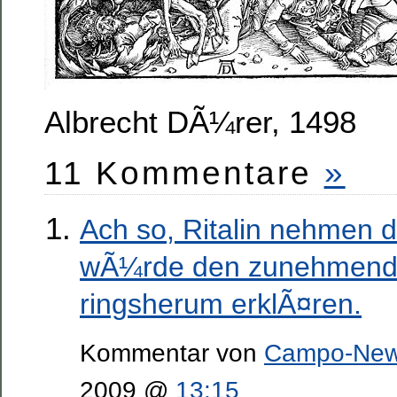
Albrecht DÃ¼rer, 1498
11 Kommentare
»
Ach so, Ritalin nehmen 
wÃ¼rde den zunehmen
ringsherum erklÃ¤ren.
Kommentar von
Campo-Ne
2009 @
13:15