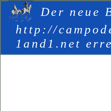
Der neue B
http://campod
1and1.net err