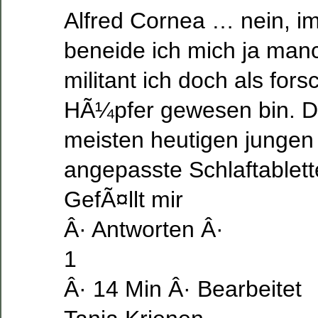
Alfred Cornea … nein, i
beneide ich mich ja manc
militant ich doch als for
HÃ¼pfer gewesen bin. D
meisten heutigen jungen 
angepasste Schlaftable
GefÃ¤llt mir
Â· Antworten Â·
1
Â· 14 Min Â· Bearbeitet