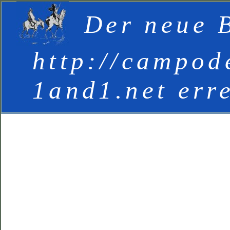
Der neue B
http://campod
1and1.net err