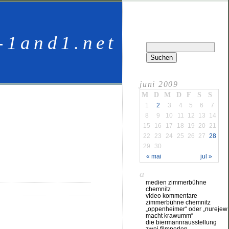
-1and1.net
juni 2009
M
D
M
D
F
S
S
1
2
3
4
5
6
7
8
9
10
11
12
13
14
15
16
17
18
19
20
21
22
23
24
25
26
27
28
29
30
« mai
jul »
a
medien zimmerbühne
chemnitz
video kommentare
zimmerbühne chemnitz
„oppenheimer“ oder „nurejew
macht krawumm“
die biermannrausstellung