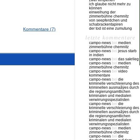
zwei filmperlen
ich glaube nicht mehr zu
können
einweihung der
zimmerbühne chemnitz
von seepferdchen und
schabrackentapiren
der tod ist eine zumutung
Kommentare (7)
letzte kommentare
campo-news
bei
medien
zimmerbühne chemnitz
campo-news
bei
jesus starb
in indien
campo-news
bei
das sakrileg
campo-news
bei
medien
zimmerbühne chemnitz
campo-news
bei
video
kommentare
campo-news
bei
die
kriminelle verschleierung des
kriminellen ausmaãÿes durch
die regierungsamtlichen
kriminalen und medialen
verwirrungsspezialisten
campo-news
bei
die
kriminelle verschleierung des
kriminellen ausmaãÿes durch
die regierungsamtlichen
kriminalen und medialen
verwirrungsspezialisten
campo-news
bei
medien
zimmerbühne chemnitz
campo-news
bei
die