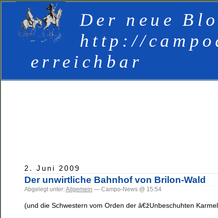
Der neue Blo
http://campo
erreichbar
2. Juni 2009
Der unwirtliche Bahnhof von Brilon-Wald
Abgelegt unter:
Allgemein
— Campo-News @ 15:54
(und die Schwestern vom Orden der â€žUnbeschuhten Karmeli