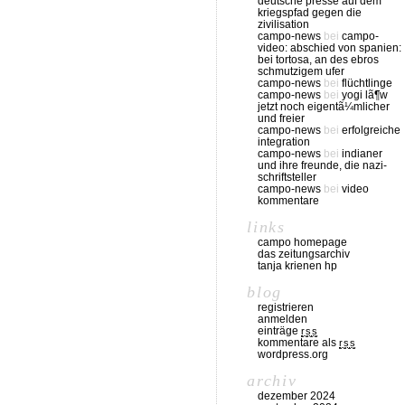
deutsche presse auf dem
kriegspfad gegen die
zivilisation
campo-news
bei
campo-
video: abschied von spanien:
bei tortosa, an des ebros
schmutzigem ufer
campo-news
bei
flüchtlinge
campo-news
bei
yogi lã¶w
jetzt noch eigentã¼mlicher
und freier
campo-news
bei
erfolgreiche
integration
campo-news
bei
indianer
und ihre freunde, die nazi-
schriftsteller
campo-news
bei
video
kommentare
links
campo homepage
das zeitungsarchiv
tanja krienen hp
blog
registrieren
anmelden
einträge
rss
kommentare als
rss
wordpress.org
archiv
dezember 2024