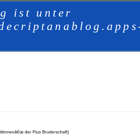
g ist unter
decriptanablog.apps
ttinnenâ€œ der Pius Bruderschaft)