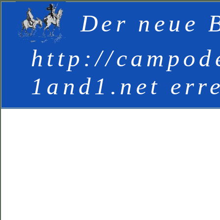
Der neue B
http://campod
1and1.net err