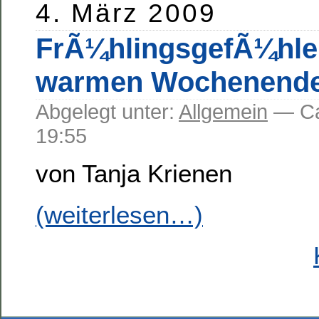
4. März 2009
FrÃ¼hlingsgefÃ¼hle:
warmen Wochenend
Abgelegt unter:
Allgemein
— C
19:55
von Tanja Krienen
(weiterlesen…)