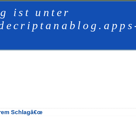
g ist unter
decriptanablog.apps
ihrem Schlagâ€œ