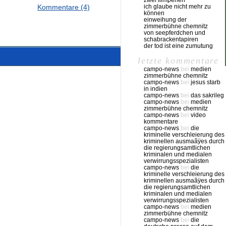
zwei filmperlen
Kommentare (4)
ich glaube nicht mehr zu
können
einweihung der
zimmerbühne chemnitz
von seepferdchen und
schabrackentapiren
der tod ist eine zumutung
letzte kommentare
campo-news
bei
medien
zimmerbühne chemnitz
campo-news
bei
jesus starb
in indien
campo-news
bei
das sakrileg
campo-news
bei
medien
zimmerbühne chemnitz
campo-news
bei
video
kommentare
campo-news
bei
die
kriminelle verschleierung des
kriminellen ausmaãÿes durch
die regierungsamtlichen
kriminalen und medialen
verwirrungsspezialisten
campo-news
bei
die
kriminelle verschleierung des
kriminellen ausmaãÿes durch
die regierungsamtlichen
kriminalen und medialen
verwirrungsspezialisten
campo-news
bei
medien
zimmerbühne chemnitz
campo-news
bei
die