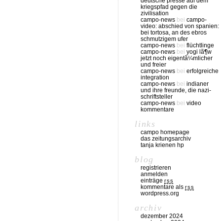
deutsche presse auf dem
kriegspfad gegen die
zivilisation
campo-news
bei
campo-
video: abschied von spanien:
bei tortosa, an des ebros
schmutzigem ufer
campo-news
bei
flüchtlinge
campo-news
bei
yogi lã¶w
jetzt noch eigentã¼mlicher
und freier
campo-news
bei
erfolgreiche
integration
campo-news
bei
indianer
und ihre freunde, die nazi-
schriftsteller
campo-news
bei
video
kommentare
links
campo homepage
das zeitungsarchiv
tanja krienen hp
blog
registrieren
anmelden
einträge
rss
kommentare als
rss
wordpress.org
archiv
dezember 2024