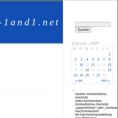
-1and1.net
februar 2009
M
D
M
D
F
S
S
1
2
3
4
5
6
7
8
9
10
11
12
13
14
15
16
17
18
19
20
21
22
23
24
25
26
27
28
« jan
mrz »
a
medien zimmerbühne
chemnitz
video kommentare
zimmerbühne chemnitz
„oppenheimer“ oder „nurejew
macht krawumm“
die biermannrausstellung