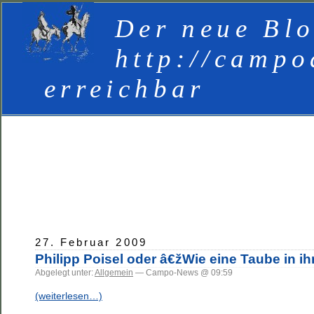
Der neue Blo
http://campo
erreichbar
27. Februar 2009
Philipp Poisel oder â€žWie eine Taube in 
Abgelegt unter:
Allgemein
— Campo-News @ 09:59
(weiterlesen…)