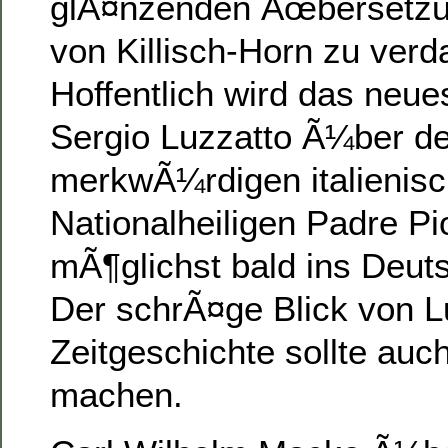
glÃ¤nzenden Ãœbersetzu
von Killisch-Horn zu verd
Hoffentlich wird das neu
Sergio Luzzatto Ã¼ber d
merkwÃ¼rdigen italienis
Nationalheiligen Padre Pi
mÃ¶glichst bald ins Deut
Der schrÃ¤ge Blick von Lu
Zeitgeschichte sollte auc
machen.