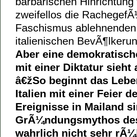
barbarischen Hinrichtung
zweifellos die RachegefÃ
Faschismus ablehnenden 
italienischen BevÃ¶lkerung
Aber eine demokratisc
mit einer Diktatur sieht
â€žSo beginnt das Lebe
Italien mit einer Feier d
Ereignisse in Mailand s
GrÃ¼ndungsmythos des 
wahrlich nicht sehr rÃ