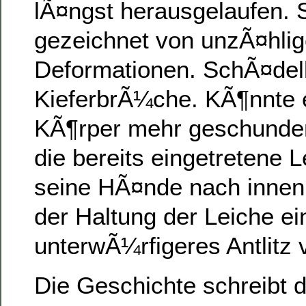
lÃ¤ngst herausgelaufen. S
gezeichnet von unzÃ¤hli
Deformationen. SchÃ¤de
KieferbrÃ¼che. KÃ¶nnte 
KÃ¶rper mehr geschunde
die bereits eingetretene L
seine HÃ¤nde nach innen
der Haltung der Leiche ei
unterwÃ¼rfigeres Antlitz v
Die Geschichte schreibt d