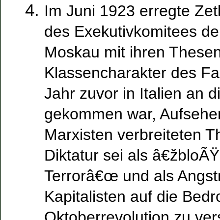
Im Juni 1923 erregte Zet
des Exekutivkomitees de
Moskau mit ihren These
Klassencharakter des Fa
Jahr zuvor in Italien an 
gekommen war, Aufsehen.
Marxisten verbreiteten T
Diktatur sei als â€žbloÃ
Terrorâ€œ und als Angst
Kapitalisten auf die Bed
Oktoberrevolution zu vers