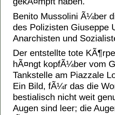
gekÃ¤mpft haben.
Benito Mussolini Ã¼ber 
des Polizisten Giuseppe U
Anarchisten und Sozialis
Der entstellte tote KÃ¶rp
hÃ¤ngt kopfÃ¼ber vom Gi
Tankstelle am Piazzale Lo
Ein Bild, fÃ¼r das die W
bestialisch nicht weit ge
Augen sind leer; die Auge