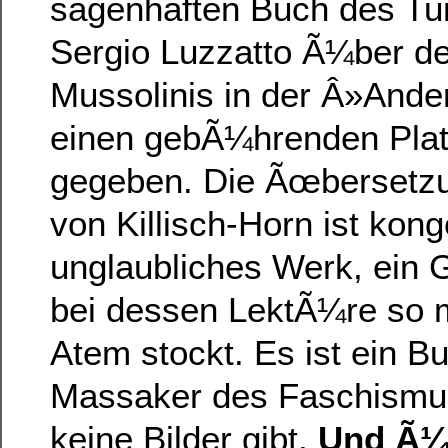
sagenhaften Buch des Tur
Sergio Luzzatto Ã¼ber d
Mussolinis in der Â»Ande
einen gebÃ¼hrenden Plat
gegeben. Die Ãœbersetzu
von Killisch-Horn ist konge
unglaubliches Werk, ein 
bei dessen LektÃ¼re so 
Atem stockt. Es ist ein B
Massaker des Faschismu
keine Bilder gibt.
Und Ã¼