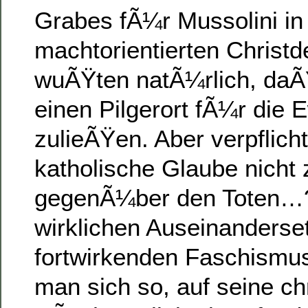
Grabes fÃ¼r Mussolini in
machtorientierten Christ
wuÃŸten natÃ¼rlich, daÃ
einen Pilgerort fÃ¼r die 
zulieÃŸen. Aber verpflicht
katholische Glaube nicht 
gegenÃ¼ber den Toten…?
wirklichen Auseinanderse
fortwirkenden Faschismus 
man sich so, auf seine chr