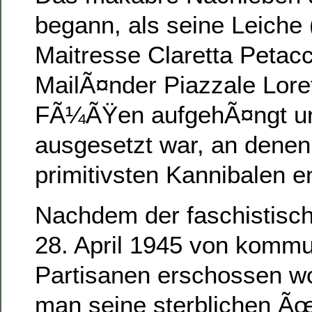
begann, als seine Leiche 
Maitresse Claretta Petacc
MailÃ¤nder Piazzale Lore
FÃ¼ÃŸen aufgehÃ¤ngt und
ausgesetzt war, an denen 
primitivsten Kannibalen e
Nachdem der faschistisch
28. April 1945 von kommu
Partisanen erschossen wo
man seine sterblichen Ãœ