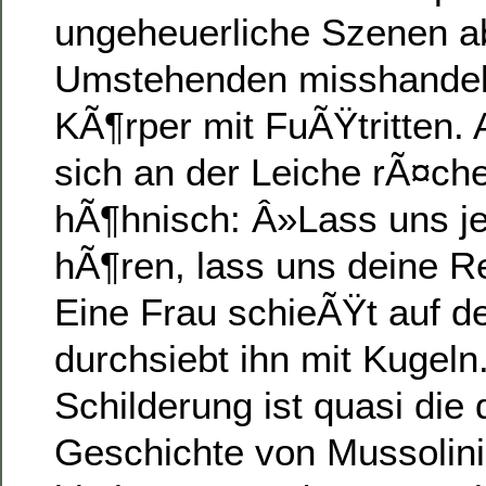
ungeheuerliche Szenen a
Umstehenden misshandelt
KÃ¶rper mit FuÃŸtritten. 
sich an der Leiche rÃ¤che
hÃ¶hnisch: Â»Lass uns je
hÃ¶ren, lass uns deine 
Eine Frau schieÃŸt auf d
durchsiebt ihn mit Kugeln
Schilderung ist quasi die 
Geschichte von Mussolini