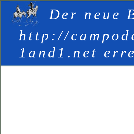
Der neue B
http://campod
1and1.net err