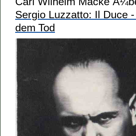
Carl Wilhelm Macke Ã¼b
Sergio Luzzatto: Il Duce 
dem Tod