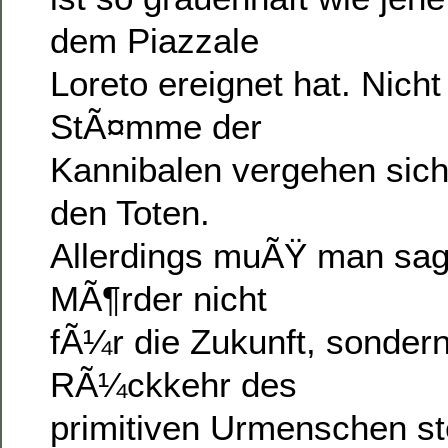
dem Piazzale
Loreto ereignet hat. Nicht
StÃ¤mme der
Kannibalen vergehen sic
den Toten.
Allerdings muÃŸ man sag
MÃ¶rder nicht
fÃ¼r die Zukunft, sondern
RÃ¼ckkehr des
primitiven Urmenschen s