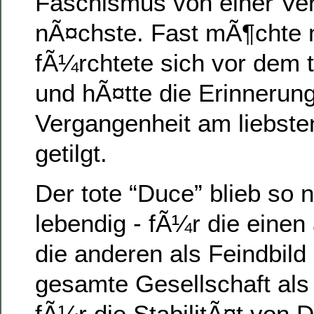
Faschismus von einer Verl
nÃ¤chste. Fast mÃ¶chte 
fÃ¼rchtete sich vor dem t
und hÃ¤tte die Erinnerung
Vergangenheit am liebste
getilgt.
Der tote “Duce” blieb so 
lebendig - fÃ¼r die einen 
die anderen als Feindbild
gesamte Gesellschaft al
fÃ¼r die StabilitÃ¤t von 