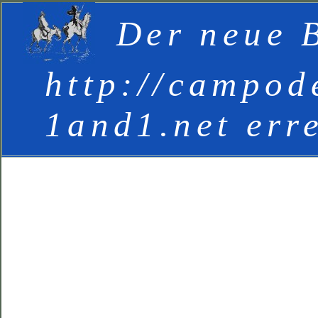
Der neue B
http://campod
1and1.net err